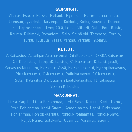
KAUPUNGIT:
Alavus,
Espoo,
Forssa,
Helsinki,
Hyvinkää,
Hämeenlinna,
Imatra,
Joensuu,
Jyväskylä,
Järvenpää,
Kokkola,
Kotka,
Kouvola,
Kuopio,
Lahti,
Lappeenranta,
Lempäälä,
Lohja,
Mikkeli,
Oulu,
Pori,
Raisio,
Rauma,
Riihimäki,
Rovaniemi,
Salo,
Seinäjoki,
Tampere,
Tornio,
Turku,
Tuusula,
Vaasa,
Vantaa,
Varkaus,
Ylöjärvi,
KETJUT:
A-Katsastus,
Autoilijan Avainasemat,
CityKatsastus,
DEKRA Katsastus,
Go-Katsastus,
HelppoKatsastus,
K1 Katsastus,
Katsastajasi.fi,
Katsastus Kinnunen,
Katsastus-Ässä,
Katsastuskontti,
Kymppikatsastus,
Plus Katsastus,
Q-Katsastus,
Reilukatsastus,
SK Katsastus,
Sulan Katsastus Oy,
Suomen Laatukatsastus,
TJ-Katsastus,
Veikon Katsastus,
MAAKUNNAT:
Etelä-Karjala,
Etelä-Pohjanmaa,
Etelä-Savo,
Kainuu,
Kanta-Häme,
Keski-Pohjanmaa,
Keski-Suomi,
Kymenlaakso,
Lappi,
Pirkanmaa,
Pohjanmaa,
Pohjois-Karjala,
Pohjois-Pohjanmaa,
Pohjois-Savo,
Päijät-Häme,
Satakunta,
Uusimaa,
Varsinais-Suomi,