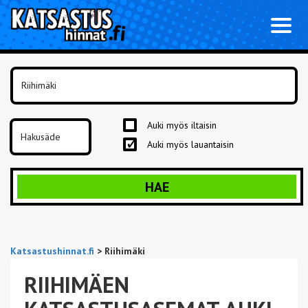
Toggl
naviga
Auki myös iltaisin
Auki myös lauantaisin
HAE
Katsastushinnat.fi
>
Riihimäki
RIIHIMÄEN