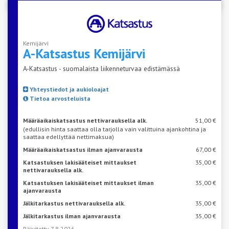
Kemijärvi
A-Katsastus
Kemijärvi
A-Katsastus - suomalaista liikenneturvaa edistämässä
Yhteystiedot ja aukioloajat
Tietoa arvosteluista
Määräaikaiskatsastus nettivarauksella alk.
51,00 €
(edullisin hinta saattaa olla tarjolla vain valittuina ajankohtina ja
saattaa edellyttää nettimaksua)
Määräaikaiskatsastus ilman ajanvarausta
67,00 €
Katsastuksen lakisääteiset mittaukset
35,00 €
nettivarauksella alk.
Katsastuksen lakisääteiset mittaukset ilman
35,00 €
ajanvarausta
Jälkitarkastus nettivarauksella alk.
35,00 €
Jälkitarkastus ilman ajanvarausta
35,00 €
Päivitetty 7.8.2026