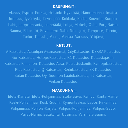
KAUPUNGIT:
Alavus,
Espoo,
Forssa,
Helsinki,
Hyvinkää,
Hämeenlinna,
Imatra,
Joensuu,
Jyväskylä,
Järvenpää,
Kokkola,
Kotka,
Kouvola,
Kuopio,
Lahti,
Lappeenranta,
Lempäälä,
Lohja,
Mikkeli,
Oulu,
Pori,
Raisio,
Rauma,
Riihimäki,
Rovaniemi,
Salo,
Seinäjoki,
Tampere,
Tornio,
Turku,
Tuusula,
Vaasa,
Vantaa,
Varkaus,
Ylöjärvi,
KETJUT:
A-Katsastus,
Autoilijan Avainasemat,
CityKatsastus,
DEKRA Katsastus,
Go-Katsastus,
HelppoKatsastus,
K1 Katsastus,
Katsastajasi.fi,
Katsastus Kinnunen,
Katsastus-Ässä,
Katsastuskontti,
Kymppikatsastus,
Plus Katsastus,
Q-Katsastus,
Reilukatsastus,
SK Katsastus,
Sulan Katsastus Oy,
Suomen Laatukatsastus,
TJ-Katsastus,
Veikon Katsastus,
MAAKUNNAT:
Etelä-Karjala,
Etelä-Pohjanmaa,
Etelä-Savo,
Kainuu,
Kanta-Häme,
Keski-Pohjanmaa,
Keski-Suomi,
Kymenlaakso,
Lappi,
Pirkanmaa,
Pohjanmaa,
Pohjois-Karjala,
Pohjois-Pohjanmaa,
Pohjois-Savo,
Päijät-Häme,
Satakunta,
Uusimaa,
Varsinais-Suomi,