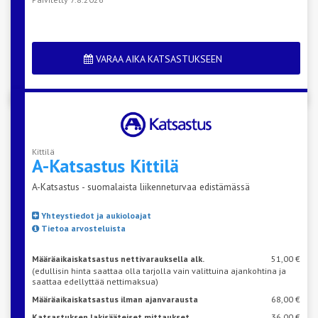
VARAA AIKA KATSASTUKSEEN
Kittilä
A-Katsastus
Kittilä
A-Katsastus - suomalaista liikenneturvaa edistämässä
Yhteystiedot ja aukioloajat
Tietoa arvosteluista
Määräaikaiskatsastus nettivarauksella alk.
51,00 €
(edullisin hinta saattaa olla tarjolla vain valittuina ajankohtina ja
saattaa edellyttää nettimaksua)
Määräaikaiskatsastus ilman ajanvarausta
68,00 €
Katsastuksen lakisääteiset mittaukset
36,00 €