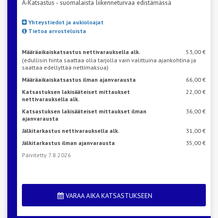
A-Katsastus - suomalaista liikenneturvaa edistämässä
Yhteystiedot ja aukioloajat
Tietoa arvosteluista
Määräaikaiskatsastus nettivarauksella alk.
53,00 €
(edullisin hinta saattaa olla tarjolla vain valittuina ajankohtina ja
saattaa edellyttää nettimaksua)
Määräaikaiskatsastus ilman ajanvarausta
66,00 €
Katsastuksen lakisääteiset mittaukset
22,00 €
nettivarauksella alk.
Katsastuksen lakisääteiset mittaukset ilman
36,00 €
ajanvarausta
Jälkitarkastus nettivarauksella alk.
31,00 €
Jälkitarkastus ilman ajanvarausta
35,00 €
Päivitetty 7.8.2026
VARAA AIKA KATSASTUKSEEN