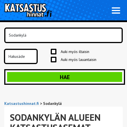
Toggl
naviga
Auki myös iltaisin
Auki myös lauantaisin
HAE
Katsastushinnat.fi
>
Sodankylä
SODANKYLÄN ALUEEN