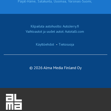
Päijät-Häme,
Satakunta,
Uusimaa,
Varsinais-Suomi,
Kilpailuta autohuolto: AutoJerry.fi
Vaihtoautot ja uudet autot: Autotalli.com
Käyttöehdot
-
Tietosuoja
© 2026 Alma Media Finland Oy