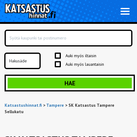
Toggl
naviga
Auki myös iltaisin
Auki myös lauantaisin
HAE
Katsastushinnat.fi
>
Tampere
>
SK Katsastus Tampere
Sellukatu