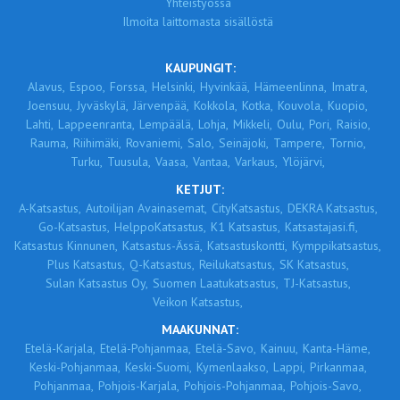
Yhteistyössä
Ilmoita laittomasta sisällöstä
KAUPUNGIT:
Alavus,
Espoo,
Forssa,
Helsinki,
Hyvinkää,
Hämeenlinna,
Imatra,
Joensuu,
Jyväskylä,
Järvenpää,
Kokkola,
Kotka,
Kouvola,
Kuopio,
Lahti,
Lappeenranta,
Lempäälä,
Lohja,
Mikkeli,
Oulu,
Pori,
Raisio,
Rauma,
Riihimäki,
Rovaniemi,
Salo,
Seinäjoki,
Tampere,
Tornio,
Turku,
Tuusula,
Vaasa,
Vantaa,
Varkaus,
Ylöjärvi,
KETJUT:
A-Katsastus,
Autoilijan Avainasemat,
CityKatsastus,
DEKRA Katsastus,
Go-Katsastus,
HelppoKatsastus,
K1 Katsastus,
Katsastajasi.fi,
Katsastus Kinnunen,
Katsastus-Ässä,
Katsastuskontti,
Kymppikatsastus,
Plus Katsastus,
Q-Katsastus,
Reilukatsastus,
SK Katsastus,
Sulan Katsastus Oy,
Suomen Laatukatsastus,
TJ-Katsastus,
Veikon Katsastus,
MAAKUNNAT:
Etelä-Karjala,
Etelä-Pohjanmaa,
Etelä-Savo,
Kainuu,
Kanta-Häme,
Keski-Pohjanmaa,
Keski-Suomi,
Kymenlaakso,
Lappi,
Pirkanmaa,
Pohjanmaa,
Pohjois-Karjala,
Pohjois-Pohjanmaa,
Pohjois-Savo,