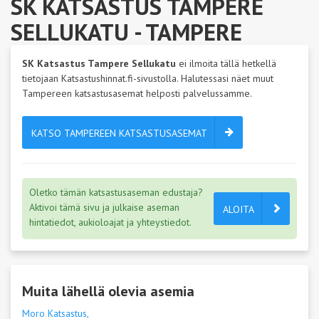
SK KATSASTUS TAMPERE
SELLUKATU
- TAMPERE
SK Katsastus Tampere Sellukatu
ei ilmoita tällä hetkellä
tietojaan Katsastushinnat.fi-sivustolla. Halutessasi näet muut
Tampereen katsastusasemat helposti palvelussamme.
KATSO TAMPEREEN KATSASTUSASEMAT
Oletko tämän katsastusaseman edustaja?
Aktivoi tämä sivu ja julkaise aseman
ALOITA
hintatiedot, aukioloajat ja yhteystiedot.
Muita lähellä olevia asemia
Moro Katsastus,