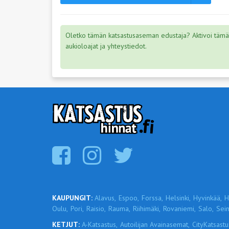
Oletko tämän katsastusaseman edustaja? Aktivoi tämä s
aukioloajat ja yhteystiedot.
KAUPUNGIT:
Alavus,
Espoo,
Forssa,
Helsinki,
Hyvinkää,
H
Oulu,
Pori,
Raisio,
Rauma,
Riihimäki,
Rovaniemi,
Salo,
Sein
KETJUT:
A-Katsastus,
Autoilijan Avainasemat,
CityKatsastu