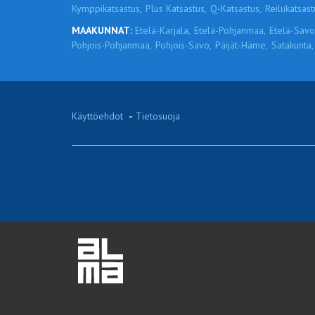
Kymppikatsastus,
Plus Katsastus,
Q-Katsastus,
Reilukatsast
MAAKUNNAT:
Etelä-Karjala,
Etelä-Pohjanmaa,
Etelä-Savo
Pohjois-Pohjanmaa,
Pohjois-Savo,
Päijät-Häme,
Satakunta,
Käyttöehdot
-
Tietosuoja