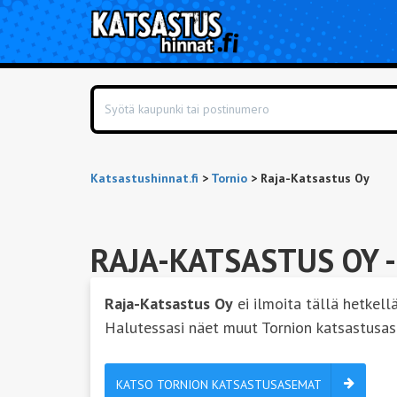
Katsastushinnat.fi
>
Tornio
>
Raja-Katsastus Oy
RAJA-KATSASTUS OY
-
Raja-Katsastus Oy
ei ilmoita tällä hetkellä
Halutessasi näet muut Tornion katsastusa
KATSO TORNION KATSASTUSASEMAT