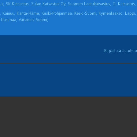
us,
SK Katsastus,
Sulan Katsastus Oy,
Suomen Laatukatsastus,
TJ-Katsastus,
,
Kainuu,
Kanta-Häme,
Keski-Pohjanmaa,
Keski-Suomi,
Kymenlaakso,
Lappi,
Uusimaa,
Varsinais-Suomi,
Kilpailuta autohuol