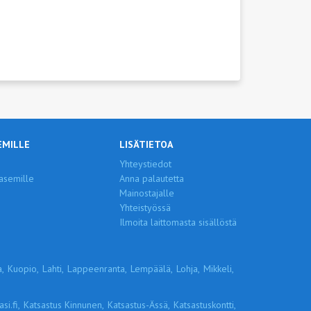
EMILLE
LISÄTIETOA
Yhteystiedot
asemille
Anna palautetta
Mainostajalle
Yhteistyössä
Ilmoita laittomasta sisällöstä
,
Kuopio,
Lahti,
Lappeenranta,
Lempäälä,
Lohja,
Mikkeli,
si.fi,
Katsastus Kinnunen,
Katsastus-Ässä,
Katsastuskontti,