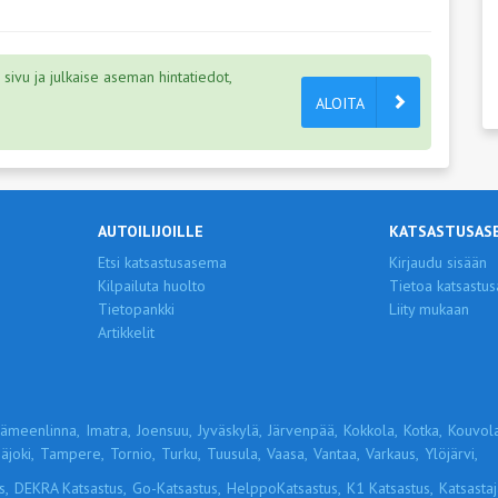
ivu ja julkaise aseman hintatiedot,
ALOITA
AUTOILIJOILLE
KATSASTUSAS
Etsi katsastusasema
Kirjaudu sisään
Kilpailuta huolto
Tietoa katsastus
Tietopankki
Liity mukaan
Artikkelit
ämeenlinna,
Imatra,
Joensuu,
Jyväskylä,
Järvenpää,
Kokkola,
Kotka,
Kouvola
äjoki,
Tampere,
Tornio,
Turku,
Tuusula,
Vaasa,
Vantaa,
Varkaus,
Ylöjärvi,
s,
DEKRA Katsastus,
Go-Katsastus,
HelppoKatsastus,
K1 Katsastus,
Katsastaja