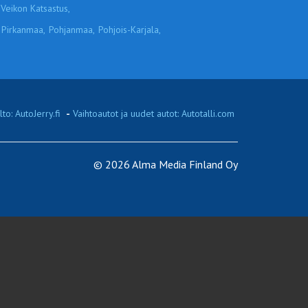
Veikon Katsastus,
Pirkanmaa,
Pohjanmaa,
Pohjois-Karjala,
to: AutoJerry.fi
-
Vaihtoautot ja uudet autot: Autotalli.com
© 2026 Alma Media Finland Oy