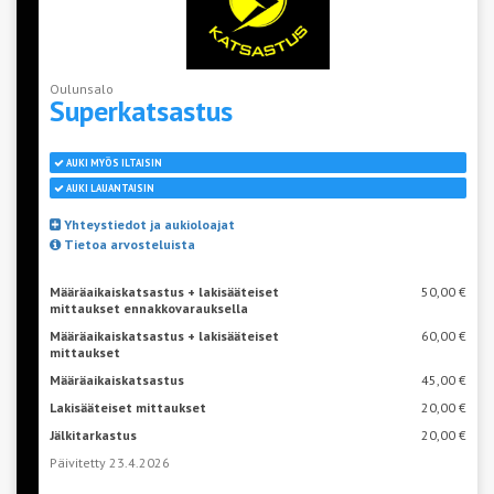
Oulunsalo
Superkatsastus
AUKI MYÖS ILTAISIN
AUKI LAUANTAISIN
Yhteystiedot ja aukioloajat
Tietoa arvosteluista
Määräaikaiskatsastus + lakisääteiset
50,00 €
mittaukset ennakkovarauksella
Määräaikaiskatsastus + lakisääteiset
60,00 €
mittaukset
Määräaikaiskatsastus
45,00 €
Lakisääteiset mittaukset
20,00 €
Jälkitarkastus
20,00 €
Päivitetty 23.4.2026