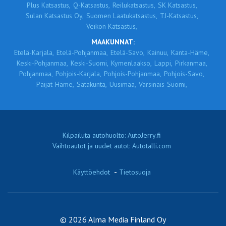
Plus Katsastus,
Q-Katsastus,
Reilukatsastus,
SK Katsastus,
Sulan Katsastus Oy,
Suomen Laatukatsastus,
TJ-Katsastus,
Veikon Katsastus,
MAAKUNNAT:
Etelä-Karjala,
Etelä-Pohjanmaa,
Etelä-Savo,
Kainuu,
Kanta-Häme,
Keski-Pohjanmaa,
Keski-Suomi,
Kymenlaakso,
Lappi,
Pirkanmaa,
Pohjanmaa,
Pohjois-Karjala,
Pohjois-Pohjanmaa,
Pohjois-Savo,
Päijät-Häme,
Satakunta,
Uusimaa,
Varsinais-Suomi,
Kilpailuta autohuolto: AutoJerry.fi
Vaihtoautot ja uudet autot: Autotalli.com
Käyttöehdot
-
Tietosuoja
© 2026 Alma Media Finland Oy