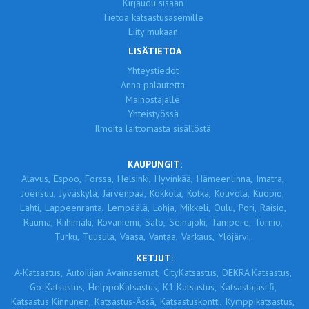
Kirjaudu sisään
Tietoa katsastusasemille
Liity mukaan
LISÄTIETOA
Yhteystiedot
Anna palautetta
Mainostajalle
Yhteistyössä
Ilmoita laittomasta sisällöstä
KAUPUNGIT:
Alavus,
Espoo,
Forssa,
Helsinki,
Hyvinkää,
Hämeenlinna,
Imatra,
Joensuu,
Jyväskylä,
Järvenpää,
Kokkola,
Kotka,
Kouvola,
Kuopio,
Lahti,
Lappeenranta,
Lempäälä,
Lohja,
Mikkeli,
Oulu,
Pori,
Raisio,
Rauma,
Riihimäki,
Rovaniemi,
Salo,
Seinäjoki,
Tampere,
Tornio,
Turku,
Tuusula,
Vaasa,
Vantaa,
Varkaus,
Ylöjärvi,
KETJUT:
A-Katsastus,
Autoilijan Avainasemat,
CityKatsastus,
DEKRA Katsastus,
Go-Katsastus,
HelppoKatsastus,
K1 Katsastus,
Katsastajasi.fi,
Katsastus Kinnunen,
Katsastus-Ässä,
Katsastuskontti,
Kymppikatsastus,