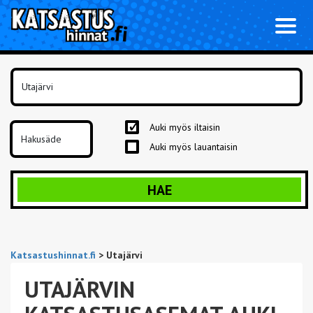
Toggl
naviga
Auki myös iltaisin
Auki myös lauantaisin
HAE
Katsastushinnat.fi
>
Utajärvi
UTAJÄRVIN