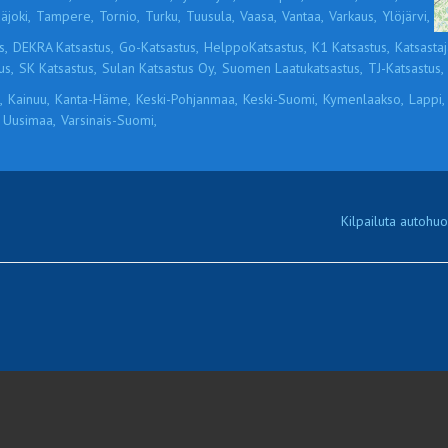
äjoki,
Tampere,
Tornio,
Turku,
Tuusula,
Vaasa,
Vantaa,
Varkaus,
Ylöjärvi,
s,
DEKRA Katsastus,
Go-Katsastus,
HelppoKatsastus,
K1 Katsastus,
Katsastaja
us,
SK Katsastus,
Sulan Katsastus Oy,
Suomen Laatukatsastus,
TJ-Katsastus,
,
Kainuu,
Kanta-Häme,
Keski-Pohjanmaa,
Keski-Suomi,
Kymenlaakso,
Lappi,
Uusimaa,
Varsinais-Suomi,
Kilpailuta autohuol