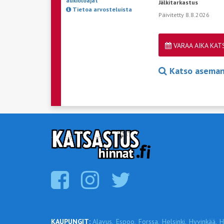
aukioloajat
Jälkitarkastus
Tietoa arvosteluista
Päivitetty 8.8.2026
VARAA AIKA KA
Katso aseman 
KAUPUNGIT:
Alavus,
Espoo,
Forssa,
Helsinki,
Hyvinkää,
H