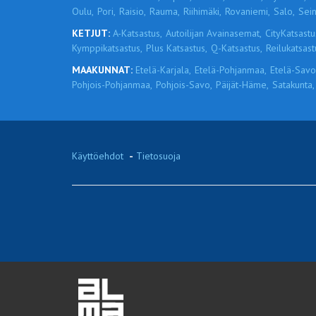
Oulu,
Pori,
Raisio,
Rauma,
Riihimäki,
Rovaniemi,
Salo,
Sein
KETJUT:
A-Katsastus,
Autoilijan Avainasemat,
CityKatsastu
Kymppikatsastus,
Plus Katsastus,
Q-Katsastus,
Reilukatsast
MAAKUNNAT:
Etelä-Karjala,
Etelä-Pohjanmaa,
Etelä-Savo
Pohjois-Pohjanmaa,
Pohjois-Savo,
Päijät-Häme,
Satakunta,
Käyttöehdot
-
Tietosuoja