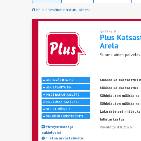
Näin järjestämme hakutuloksesi
Jyväskylä
Plus Katsas
Arela
Suomalainen palveleva 
Määräaikaiskatsastus n
AUKI MYÖS ILTAISIN
Määräaikaiskatsastus
AUKI LAUANTAISIN
MYÖS RASKAS KALUSTO
Sähköauton määräaikais
MUUTOSKATSASTUKSET
Sähköauton määräaikai
REKISTERÖINNIT
Lakisääteiset mittauks
VENEIDEN REKISTERÖINTI
Jälkitarkastus
Yhteystiedot ja
Päivitetty 8.8.2026
aukioloajat
Tietoa arvosteluista