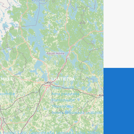
EMILLE
LISÄTIETOA
Yhteystiedot
asemille
Anna palautetta
Mainostajalle
Yhteistyössä
Ilmoita laittomasta sisällöstä
,
Kuopio,
Lahti,
Lappeenranta,
Lempäälä,
Lohja,
Mikkeli,