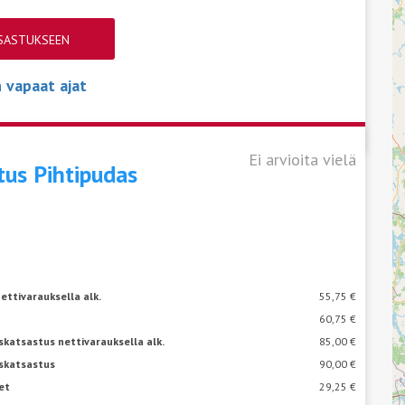
TSASTUKSEEN
vapaat ajat
Ei arvioita vielä
stus
Pihtipudas
ettivarauksella alk.
55,75 €
60,75 €
katsastus nettivarauksella alk.
85,00 €
skatsastus
90,00 €
et
29,25 €