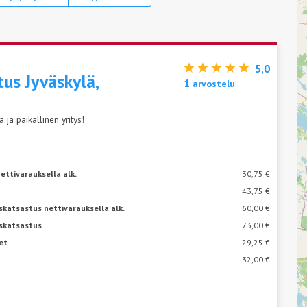
5,0
tus Jyväskylä,
1
arvostelu
ja paikallinen yritys!
ettivarauksella alk.
30,75 €
43,75 €
katsastus nettivarauksella alk.
60,00 €
skatsastus
73,00 €
et
29,25 €
32,00 €