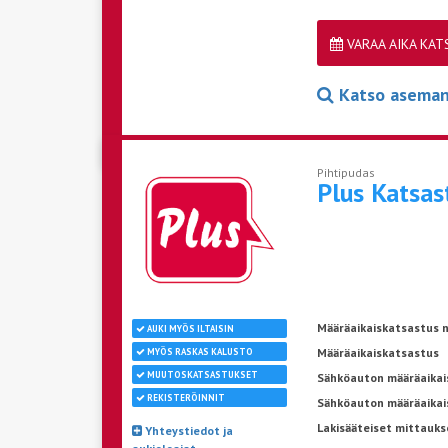
VARAA AIKA KA
Katso aseman 
Pihtipudas
Plus Katsa
Määräaikaiskatsastus n
AUKI MYÖS ILTAISIN
Määräaikaiskatsastus
MYÖS RASKAS KALUSTO
MUUTOSKATSASTUKSET
Sähköauton määräaikais
REKISTERÖINNIT
Sähköauton määräaikai
Lakisääteiset mittauks
Yhteystiedot ja