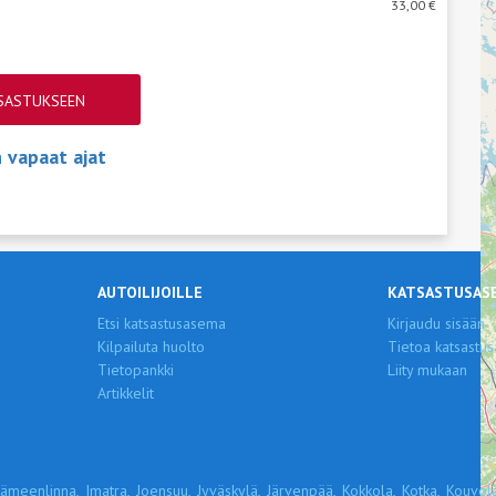
33,00 €
TSASTUKSEEN
vapaat ajat
AUTOILIJOILLE
KATSASTUSAS
Etsi katsastusasema
Kirjaudu sisään
Kilpailuta huolto
Tietoa katsastus
Tietopankki
Liity mukaan
Artikkelit
ämeenlinna,
Imatra,
Joensuu,
Jyväskylä,
Järvenpää,
Kokkola,
Kotka,
Kouvola