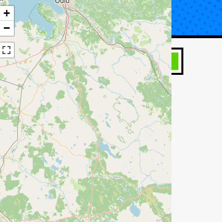
+
UTA KORJAUS
TIETOA KATSASTUKSESTA
−
HAE