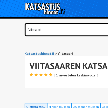
Katsastushinnat.fi
>
Viitasaari
VIITASAAREN KATSA
|
1 arvostelua keskiarvolla 5
Oletuslajittelu
Hinnan mukaan
Arvosanan mukaan
Aakk