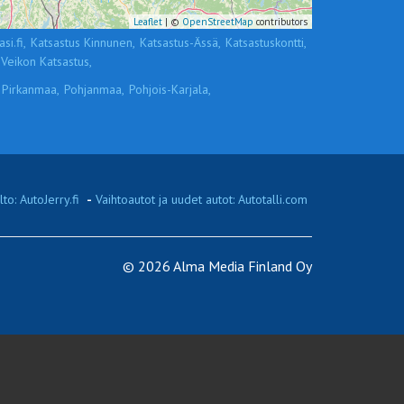
Leaflet
| ©
OpenStreetMap
contributors
si.fi,
Katsastus Kinnunen,
Katsastus-Ässä,
Katsastuskontti,
Veikon Katsastus,
Pirkanmaa,
Pohjanmaa,
Pohjois-Karjala,
to: AutoJerry.fi
-
Vaihtoautot ja uudet autot: Autotalli.com
© 2026 Alma Media Finland Oy