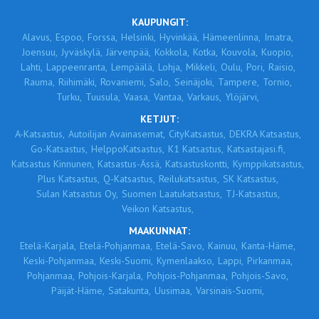
KAUPUNGIT:
Alavus,
Espoo,
Forssa,
Helsinki,
Hyvinkää,
Hämeenlinna,
Imatra,
Joensuu,
Jyväskylä,
Järvenpää,
Kokkola,
Kotka,
Kouvola,
Kuopio,
Lahti,
Lappeenranta,
Lempäälä,
Lohja,
Mikkeli,
Oulu,
Pori,
Raisio,
Rauma,
Riihimäki,
Rovaniemi,
Salo,
Seinäjoki,
Tampere,
Tornio,
Turku,
Tuusula,
Vaasa,
Vantaa,
Varkaus,
Ylöjärvi,
KETJUT:
A-Katsastus,
Autoilijan Avainasemat,
CityKatsastus,
DEKRA Katsastus,
Go-Katsastus,
HelppoKatsastus,
K1 Katsastus,
Katsastajasi.fi,
Katsastus Kinnunen,
Katsastus-Ässä,
Katsastuskontti,
Kymppikatsastus,
Plus Katsastus,
Q-Katsastus,
Reilukatsastus,
SK Katsastus,
Sulan Katsastus Oy,
Suomen Laatukatsastus,
TJ-Katsastus,
Veikon Katsastus,
MAAKUNNAT:
Etelä-Karjala,
Etelä-Pohjanmaa,
Etelä-Savo,
Kainuu,
Kanta-Häme,
Keski-Pohjanmaa,
Keski-Suomi,
Kymenlaakso,
Lappi,
Pirkanmaa,
Pohjanmaa,
Pohjois-Karjala,
Pohjois-Pohjanmaa,
Pohjois-Savo,
Päijät-Häme,
Satakunta,
Uusimaa,
Varsinais-Suomi,