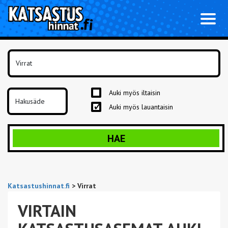
Toggl
naviga
Auki myös iltaisin
Auki myös lauantaisin
HAE
Katsastushinnat.fi
>
Virrat
VIRTAIN