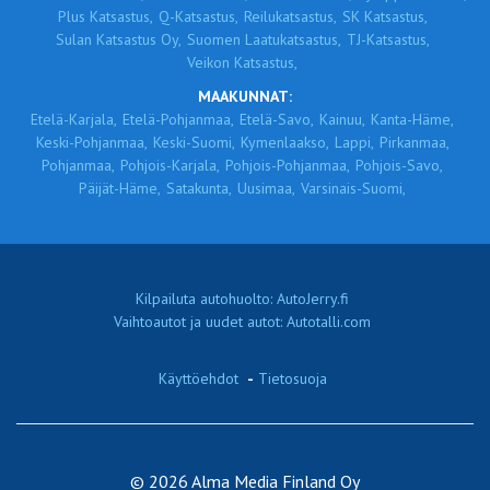
Plus Katsastus,
Q-Katsastus,
Reilukatsastus,
SK Katsastus,
Sulan Katsastus Oy,
Suomen Laatukatsastus,
TJ-Katsastus,
Veikon Katsastus,
MAAKUNNAT:
Etelä-Karjala,
Etelä-Pohjanmaa,
Etelä-Savo,
Kainuu,
Kanta-Häme,
Keski-Pohjanmaa,
Keski-Suomi,
Kymenlaakso,
Lappi,
Pirkanmaa,
Pohjanmaa,
Pohjois-Karjala,
Pohjois-Pohjanmaa,
Pohjois-Savo,
Päijät-Häme,
Satakunta,
Uusimaa,
Varsinais-Suomi,
Kilpailuta autohuolto: AutoJerry.fi
Vaihtoautot ja uudet autot: Autotalli.com
Käyttöehdot
-
Tietosuoja
© 2026 Alma Media Finland Oy