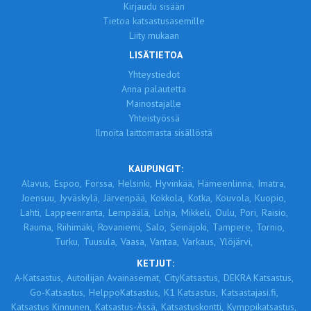
Kirjaudu sisään
Tietoa katsastusasemille
Liity mukaan
LISÄTIETOA
Yhteystiedot
Anna palautetta
Mainostajalle
Yhteistyössä
Ilmoita laittomasta sisällöstä
KAUPUNGIT:
Alavus,
Espoo,
Forssa,
Helsinki,
Hyvinkää,
Hämeenlinna,
Imatra,
Joensuu,
Jyväskylä,
Järvenpää,
Kokkola,
Kotka,
Kouvola,
Kuopio,
Lahti,
Lappeenranta,
Lempäälä,
Lohja,
Mikkeli,
Oulu,
Pori,
Raisio,
Rauma,
Riihimäki,
Rovaniemi,
Salo,
Seinäjoki,
Tampere,
Tornio,
Turku,
Tuusula,
Vaasa,
Vantaa,
Varkaus,
Ylöjärvi,
KETJUT:
A-Katsastus,
Autoilijan Avainasemat,
CityKatsastus,
DEKRA Katsastus,
Go-Katsastus,
HelppoKatsastus,
K1 Katsastus,
Katsastajasi.fi,
Katsastus Kinnunen,
Katsastus-Ässä,
Katsastuskontti,
Kymppikatsastus,