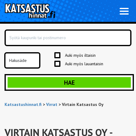
Toggl
naviga
Auki myös iltaisin
Auki myös lauantaisin
HAE
Katsastushinnat.fi
>
Virrat
>
Virtain Katsastus Oy
VIRTAIN KATSASTUS OY
-