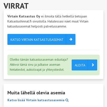
VIRRAT
Virtain Katsastus Oy
ei ilmoita tällä hetkellä tietojaan
Katsastushinnat.fi-sivustolla. Halutessasi näet muut Virtain
katsastusasemat helposti palvelussamme.
KATSO VIRTAIN KATSASTUSASEMAT
Oletko tämän katsastusaseman edustaja?
Aktivoi tämä sivu ja julkaise aseman
ALOITA
hintatiedot, aukioloajat ja yhteystiedot.
Muita lähellä olevia asemia
Katso lisää Virtain katsastusasemia