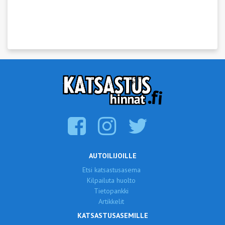
AUTOILIJOILLE
Etsi katsastusasema
Kilpailuta huolto
Tietopankki
Artikkelit
KATSASTUSASEMILLE