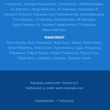
A-Katsastus,
Autoilijan Avainasemat,
CityKatsastus,
DEKRA Katsastus,
Go-Katsastus,
HelppoKatsastus,
K1 Katsastus,
Katsastajasi.fi,
Katsastus Kinnunen,
Katsastus-Ässä,
Katsastuskontti,
Kymppikatsastus,
Plus Katsastus,
Q-Katsastus,
Reilukatsastus,
SK Katsastus,
Sulan Katsastus Oy,
Suomen Laatukatsastus,
TJ-Katsastus,
Veikon Katsastus,
MAAKUNNAT:
Etelä-Karjala,
Etelä-Pohjanmaa,
Etelä-Savo,
Kainuu,
Kanta-Häme,
Keski-Pohjanmaa,
Keski-Suomi,
Kymenlaakso,
Lappi,
Pirkanmaa,
Pohjanmaa,
Pohjois-Karjala,
Pohjois-Pohjanmaa,
Pohjois-Savo,
Päijät-Häme,
Satakunta,
Uusimaa,
Varsinais-Suomi,
Kilpailuta autohuolto: AutoJerry.fi
Vaihtoautot ja uudet autot: Autotalli.com
Käyttöehdot
-
Tietosuoja