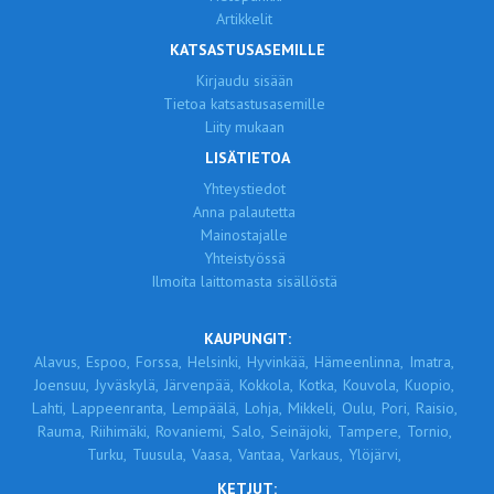
Artikkelit
KATSASTUSASEMILLE
Kirjaudu sisään
Tietoa katsastusasemille
Liity mukaan
LISÄTIETOA
Yhteystiedot
Anna palautetta
Mainostajalle
Yhteistyössä
Ilmoita laittomasta sisällöstä
KAUPUNGIT:
Alavus,
Espoo,
Forssa,
Helsinki,
Hyvinkää,
Hämeenlinna,
Imatra,
Joensuu,
Jyväskylä,
Järvenpää,
Kokkola,
Kotka,
Kouvola,
Kuopio,
Lahti,
Lappeenranta,
Lempäälä,
Lohja,
Mikkeli,
Oulu,
Pori,
Raisio,
Rauma,
Riihimäki,
Rovaniemi,
Salo,
Seinäjoki,
Tampere,
Tornio,
Turku,
Tuusula,
Vaasa,
Vantaa,
Varkaus,
Ylöjärvi,
KETJUT: