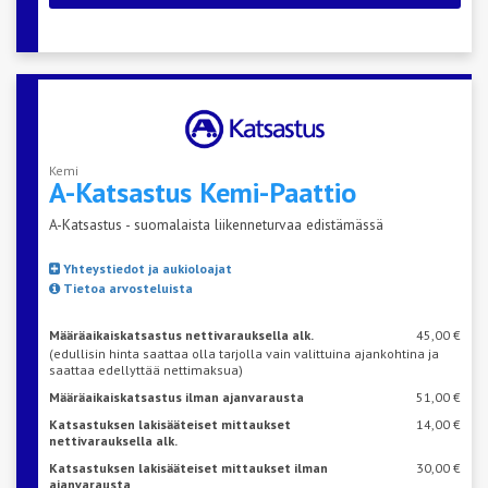
Kemi
A-Katsastus
Kemi-Paattio
A-Katsastus - suomalaista liikenneturvaa edistämässä
Yhteystiedot ja aukioloajat
Tietoa arvosteluista
Määräaikaiskatsastus nettivarauksella alk.
45,00 €
(edullisin hinta saattaa olla tarjolla vain valittuina ajankohtina ja
saattaa edellyttää nettimaksua)
Määräaikaiskatsastus ilman ajanvarausta
51,00 €
Katsastuksen lakisääteiset mittaukset
14,00 €
nettivarauksella alk.
Katsastuksen lakisääteiset mittaukset ilman
30,00 €
ajanvarausta