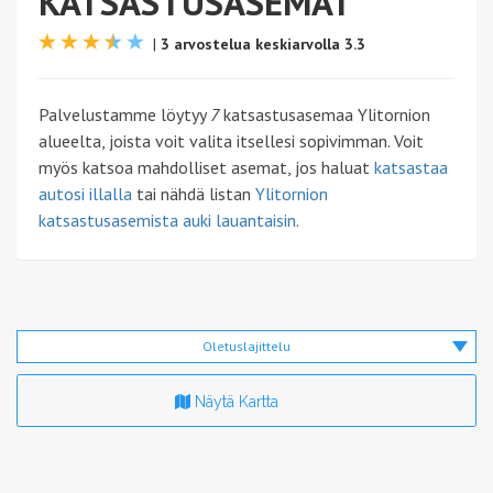
KATSASTUSASEMAT
|
3 arvostelua keskiarvolla 3.3
Palvelustamme löytyy
7
katsastusasemaa Ylitornion
alueelta, joista voit valita itsellesi sopivimman. Voit
myös katsoa mahdolliset asemat, jos haluat
katsastaa
autosi illalla
tai nähdä listan
Ylitornion
katsastusasemista auki lauantaisin
.
Oletuslajittelu
Näytä Kartta