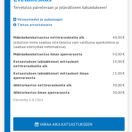
Tervetuloa palvelevaan ja ystävälliseen katsastukseen!
Yhteystiedot ja aukioloajat
Tietoa arvosteluista
Määräaikaiskatsastus nettivarauksella alk.
40,00 €
(edullisin hinta saattaa olla tarjolla vain valittuina ajankohtina ja
saattaa edellyttää nettimaksua)
Määräaikaiskatsastus ilman ajanvarausta
50,00 €
Katsastuksen lakisääteiset mittaukset
19,00 €
nettivarauksella alk.
Katsastuksen lakisääteiset mittaukset ilman
23,00 €
ajanvarausta
Jälkitarkastus nettivarauksella alk.
30,00 €
Jälkitarkastus ilman ajanvarausta
30,00 €
Päivitetty 6.8.2026
VARAA AIKA KATSASTUKSEEN