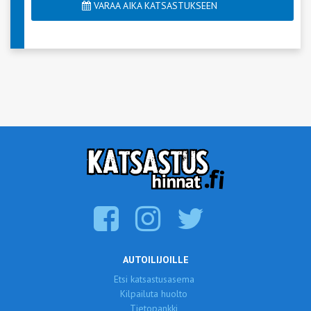
VARAA AIKA KATSASTUKSEEN
AUTOILIJOILLE
Etsi katsastusasema
Kilpailuta huolto
Tietopankki