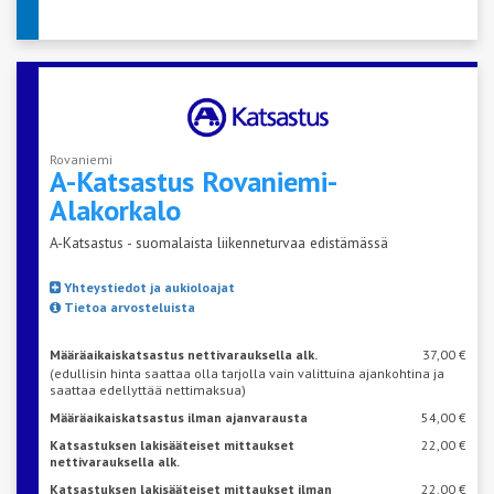
Rovaniemi
A-Katsastus
Rovaniemi-
Alakorkalo
A-Katsastus - suomalaista liikenneturvaa edistämässä
Yhteystiedot ja aukioloajat
Tietoa arvosteluista
Määräaikaiskatsastus nettivarauksella alk.
37,00 €
(edullisin hinta saattaa olla tarjolla vain valittuina ajankohtina ja
saattaa edellyttää nettimaksua)
Määräaikaiskatsastus ilman ajanvarausta
54,00 €
Katsastuksen lakisääteiset mittaukset
22,00 €
nettivarauksella alk.
Katsastuksen lakisääteiset mittaukset ilman
22,00 €