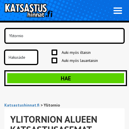
Toggl
naviga
Auki myös iltaisin
Auki myös lauantaisin
HAE
Katsastushinnat.fi
>
Ylitornio
YLITORNION ALUEEN