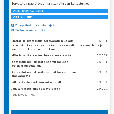
Tervetuloa palvelevaan ja ystävälliseen katsastukseen!
MUUTOSKATSASTUKSET
REKISTERÖINNIT
Yhteystiedot ja aukioloajat
Tietoa arvosteluista
Määräaikaiskatsastus nettivarauksella alk.
46,00 €
(edullisin hinta saattaa olla tarjolla vain valittuina ajankohtina ja
saattaa edellyttää nettimaksua)
Määräaikaiskatsastus ilman ajanvarausta
50,00 €
Katsastuksen lakisääteiset mittaukset
26,00 €
nettivarauksella alk.
Katsastuksen lakisääteiset mittaukset ilman
29,00 €
ajanvarausta
Jälkitarkastus nettivarauksella alk.
29,00 €
Jälkitarkastus ilman ajanvarausta
29,00 €
Päivitetty 6.8.2026