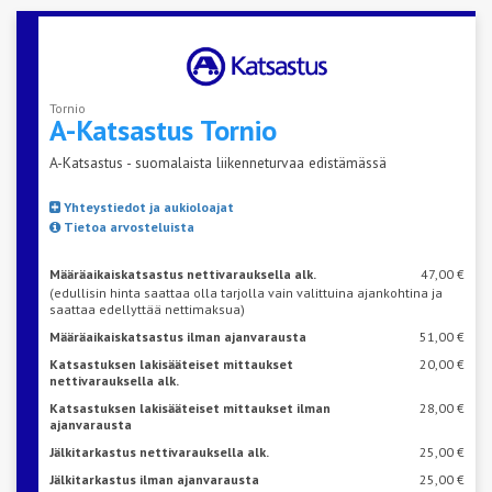
Tornio
A-Katsastus
Tornio
A-Katsastus - suomalaista liikenneturvaa edistämässä
Yhteystiedot ja aukioloajat
Tietoa arvosteluista
Määräaikaiskatsastus nettivarauksella alk.
47,00 €
(edullisin hinta saattaa olla tarjolla vain valittuina ajankohtina ja
saattaa edellyttää nettimaksua)
Määräaikaiskatsastus ilman ajanvarausta
51,00 €
Katsastuksen lakisääteiset mittaukset
20,00 €
nettivarauksella alk.
Katsastuksen lakisääteiset mittaukset ilman
28,00 €
ajanvarausta
Jälkitarkastus nettivarauksella alk.
25,00 €
Jälkitarkastus ilman ajanvarausta
25,00 €