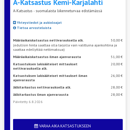
A-Katsastus
Kemi-Karjalahti
A-Katsastus - suomalaista liikenneturvaa edistämässä
Yhteystiedot ja aukioloajat
Tietoa arvosteluista
Määräaikaiskatsastus nettivarauksella alk.
50,00 €
(edullisin hinta saattaa olla tarjolla vain valittuina ajankohtina ja
saattaa edellyttää nettimaksua)
Määräaikaiskatsastus ilman ajanvarausta
51,00 €
Katsastuksen lakisääteiset mittaukset
20,00 €
nettivarauksella alk.
Katsastuksen lakisääteiset mittaukset ilman
26,00 €
ajanvarausta
Jälkitarkastus nettivarauksella alk.
28,00 €
Jälkitarkastus ilman ajanvarausta
28,00 €
Päivitetty 6.8.2026
VARAA AIKA KATSASTUKSEEN