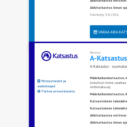
Jälkitarkastus nettivar
Jälkitarkastus ilman a
Päivitetty 9.8.2026
VARAA AIKA KA
Keuruu
A-Katsastu
A-Katsastus - suomalai
Määräaikaiskatsastus n
Yhteystiedot ja
(edullisin hinta saattaa
aukioloajat
nettimaksua)
Tietoa arvosteluista
Määräaikaiskatsastus 
Katsastuksen lakisääte
Katsastuksen lakisäät
Jälkitarkastus nettivar
Jälkitarkastus ilman a