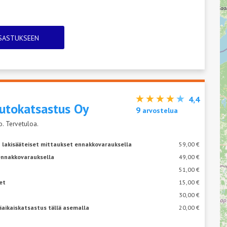
TSASTUKSEEN
4,4
utokatsastus Oy
9
arvostelua
. Tervetuloa.
 lakisääteiset mittaukset ennakkovarauksella
59,00 €
ennakkovarauksella
49,00 €
51,00 €
et
15,00 €
30,00 €
äaikaiskatsastus tällä asemalla
20,00 €