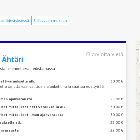
osjärjestyksessä
Etäisyyden mukaan
Ei arvioita vielä
s
Ähtäri
sta liikenneturvaa edistämässä
ettivarauksella alk.
30,00 €
 olla tarjolla vain valittuina ajankohtina ja saattaa edellyttää
ilman ajanvarausta
59,00 €
iset mittaukset nettivarauksella alk.
30,00 €
eiset mittaukset ilman ajanvarausta
30,00 €
auksella alk.
22,00 €
janvarausta
22,00 €