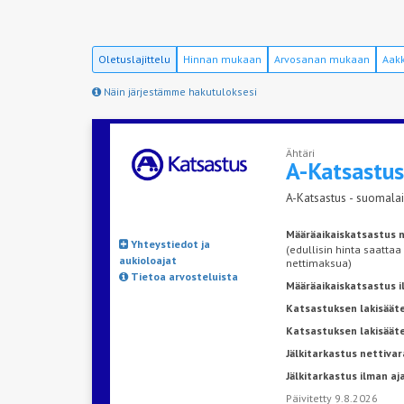
Oletuslajittelu
Hinnan mukaan
Arvosanan mukaan
Aakk
Näin järjestämme hakutuloksesi
Ähtäri
A-Katsastu
A-Katsastus - suomalai
Määräaikaiskatsastus n
Yhteystiedot ja
(edullisin hinta saattaa
aukioloajat
nettimaksua)
Tietoa arvosteluista
Määräaikaiskatsastus 
Katsastuksen lakisääte
Katsastuksen lakisäät
Jälkitarkastus nettivar
Jälkitarkastus ilman a
Päivitetty 9.8.2026