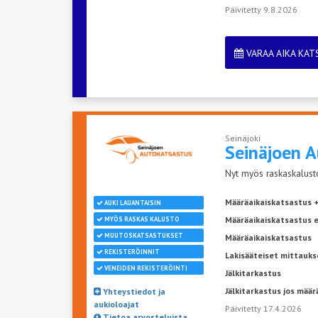
Päivitetty 9.8.2026
VARAA AIKA KA
Seinäjoki
Seinäjoen
A
Nyt myös raskaskalusto
Määräaikaiskatsastus +
AUKI LAUANTAISIN
Määräaikaiskatsastus 
MYÖS RASKAS KALUSTO
MUUTOSKATSASTUKSET
Määräaikaiskatsastus
REKISTERÖINNIT
Lakisääteiset mittauks
VENEIDEN REKISTERÖINTI
Jälkitarkastus
Jälkitarkastus jos määr
Yhteystiedot ja
aukioloajat
Päivitetty 17.4.2026
Tietoa arvosteluista