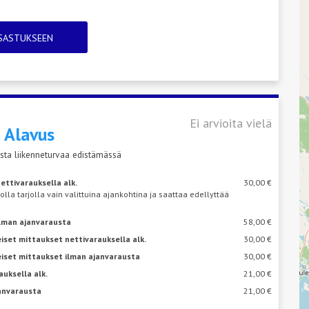
TSASTUKSEEN
Ei arvioita vielä
s
Alavus
sta liikenneturvaa edistämässä
ettivarauksella alk.
30,00 €
 olla tarjolla vain valittuina ajankohtina ja saattaa edellyttää
ilman ajanvarausta
58,00 €
iset mittaukset nettivarauksella alk.
30,00 €
eiset mittaukset ilman ajanvarausta
30,00 €
auksella alk.
21,00 €
janvarausta
21,00 €