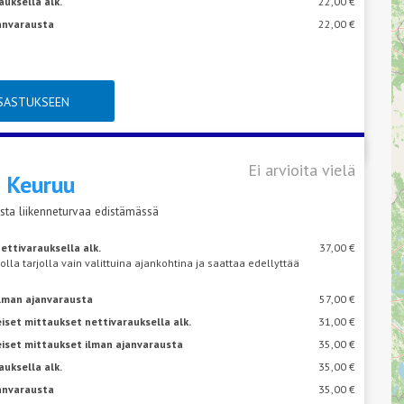
auksella alk.
22,00 €
janvarausta
22,00 €
TSASTUKSEEN
Ei arvioita vielä
s
Keuruu
sta liikenneturvaa edistämässä
ettivarauksella alk.
37,00 €
 olla tarjolla vain valittuina ajankohtina ja saattaa edellyttää
ilman ajanvarausta
57,00 €
iset mittaukset nettivarauksella alk.
31,00 €
eiset mittaukset ilman ajanvarausta
35,00 €
auksella alk.
35,00 €
janvarausta
35,00 €