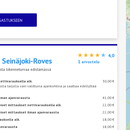
TSASTUKSEEN
4,0
s
Seinäjoki-Roves
1
arvostelu
sta liikenneturvaa edistämässä
ettivarauksella alk.
30,00 €
 olla tarjolla vain valittuina ajankohtina ja saattaa edellyttää
ilman ajanvarausta
41,00 €
iset mittaukset nettivarauksella alk.
22,00 €
eiset mittaukset ilman ajanvarausta
22,00 €
auksella alk.
18,00 €
janvarausta
18,00 €