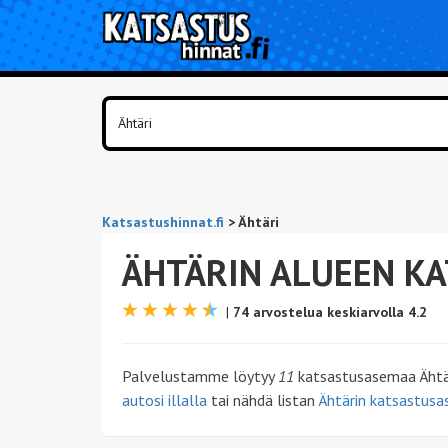
Katsastushinnat.fi
>
Ähtäri
ÄHTÄRIN ALUEEN K
|
74 arvostelua keskiarvolla 4.2
Palvelustamme löytyy
11
katsastusasemaa Ähtäri
autosi illalla
tai nähdä listan
Ähtärin katsastusas