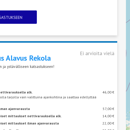
TSASTUKSEEN
Ei arvioita vielä
us Alavus
Rekola
 ja ystävälliseen katsastukseen!
ettivarauksella alk.
46,00 €
 olla tarjolla vain valittuina ajankohtina ja saattaa edellyttää
ilman ajanvarausta
57,00 €
iset mittaukset nettivarauksella alk.
14,00 €
eiset mittaukset ilman ajanvarausta
22,00 €