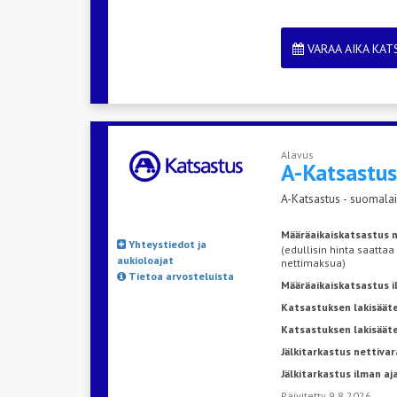
VARAA AIKA KA
Alavus
A-Katsastu
A-Katsastus - suomalai
Määräaikaiskatsastus n
Yhteystiedot ja
(edullisin hinta saattaa
aukioloajat
nettimaksua)
Tietoa arvosteluista
Määräaikaiskatsastus 
Katsastuksen lakisääte
Katsastuksen lakisäät
Jälkitarkastus nettivar
Jälkitarkastus ilman a
Päivitetty 9.8.2026