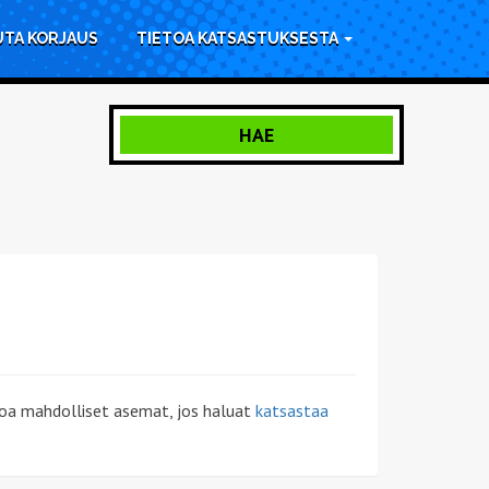
UTA KORJAUS
TIETOA KATSASTUKSESTA
HAE
tsoa mahdolliset asemat, jos haluat
katsastaa