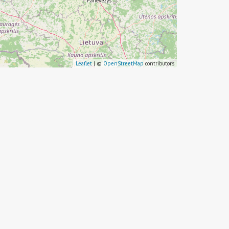
Leaflet
| ©
OpenStreetMap
contributors