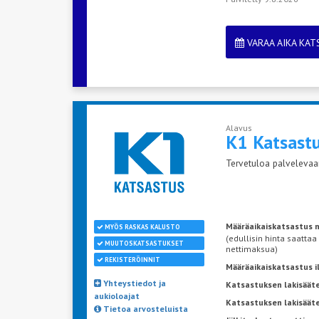
VARAA AIKA KA
Alavus
K1 Katsast
Tervetuloa palvelevaan
Määräaikaiskatsastus n
MYÖS RASKAS KALUSTO
(edullisin hinta saattaa
MUUTOSKATSASTUKSET
nettimaksua)
REKISTERÖINNIT
Määräaikaiskatsastus 
Yhteystiedot ja
Katsastuksen lakisääte
aukioloajat
Katsastuksen lakisäät
Tietoa arvosteluista