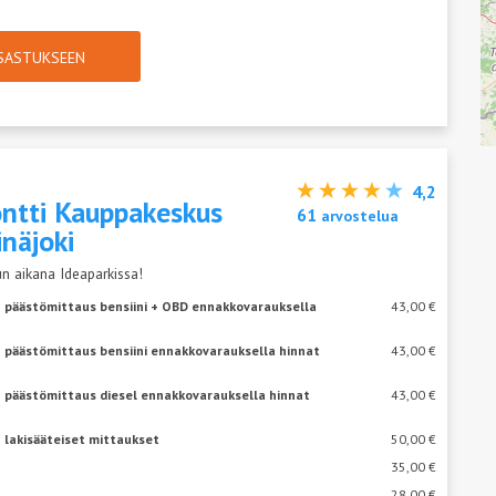
TSASTUKSEEN
4,2
ntti Kauppakeskus
61
arvostelua
inäjoki
n aikana Ideaparkissa!
+ päästömittaus bensiini + OBD ennakkovarauksella
43,00 €
 päästömittaus bensiini ennakkovarauksella hinnat
43,00 €
+ päästömittaus diesel ennakkovarauksella hinnat
43,00 €
 lakisääteiset mittaukset
50,00 €
35,00 €
28,00 €