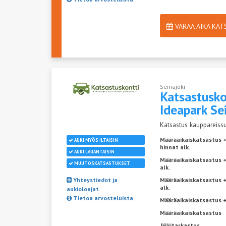
VARAA AIKA KA
Seinäjoki
Katsastusko
Ideapark
Se
Katsastus kauppareissu
Määräaikaiskatsastus 
AUKI MYÖS ILTAISIN
hinnat alk.
AUKI LAUANTAISIN
Määräaikaiskatsastus +
MUUTOSKATSASTUKSET
alk.
Yhteystiedot ja
Määräaikaiskatsastus 
alk.
aukioloajat
Tietoa arvosteluista
Määräaikaiskatsastus +
Määräaikaiskatsastus
Jälkitarkastus