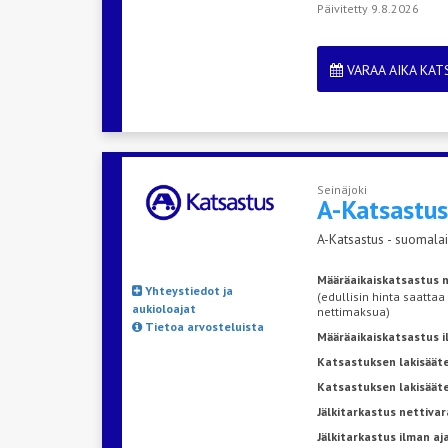
Päivitetty 9.8.2026
VARAA AIKA KA
Seinäjoki
A-Katsastu
A-Katsastus - suomalai
Määräaikaiskatsastus n
Yhteystiedot ja
(edullisin hinta saattaa
aukioloajat
nettimaksua)
Tietoa arvosteluista
Määräaikaiskatsastus 
Katsastuksen lakisääte
Katsastuksen lakisäät
Jälkitarkastus nettivar
Jälkitarkastus ilman a