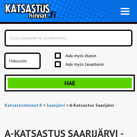
Toggl
naviga
Auki myös iltaisin
Auki myös lauantaisin
HAE
Katsastushinnat.fi
>
Saarijärvi
>
A-Katsastus Saarijärvi
A-KATSASTUS SAARIJÄRVI
-