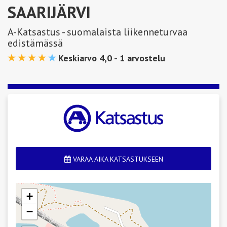
SAARIJÄRVI
A-Katsastus - suomalaista liikenneturvaa
edistämässä
Keskiarvo 4,0 -
1
arvostelu
VARAA AIKA KATSASTUKSEEN
+
−