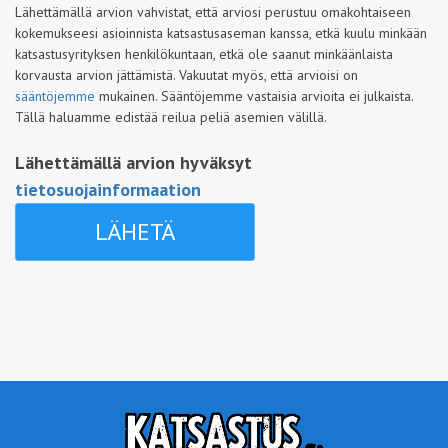
Lähettämällä arvion vahvistat, että arviosi perustuu omakohtaiseen
kokemukseesi asioinnista katsastusaseman kanssa, etkä kuulu minkään
katsastusyrityksen henkilökuntaan, etkä ole saanut minkäänlaista
korvausta arvion jättämistä. Vakuutat myös, että arvioisi on
sääntöjemme
mukainen. Sääntöjemme vastaisia arvioita ei julkaista.
Tällä haluamme edistää reilua peliä asemien välillä.
Lähettämällä arvion hyväksyt
tietosuojainformaation