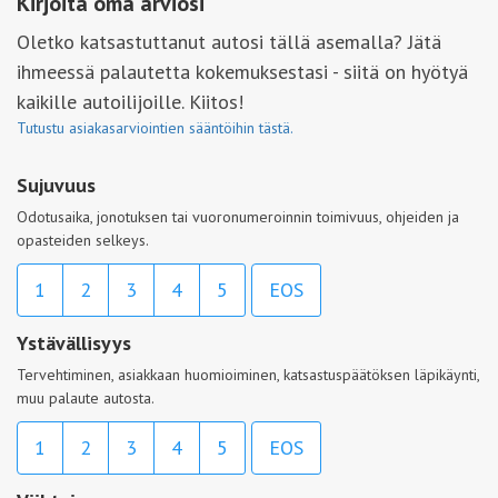
Kirjoita oma arviosi
Oletko katsastuttanut autosi tällä asemalla? Jätä
ihmeessä palautetta kokemuksestasi - siitä on hyötyä
kaikille autoilijoille. Kiitos!
Tutustu asiakasarviointien sääntöihin tästä.
Sujuvuus
Odotusaika, jonotuksen tai vuoronumeroinnin toimivuus, ohjeiden ja
opasteiden selkeys.
1
2
3
4
5
EOS
Ystävällisyys
Tervehtiminen, asiakkaan huomioiminen, katsastuspäätöksen läpikäynti,
muu palaute autosta.
1
2
3
4
5
EOS