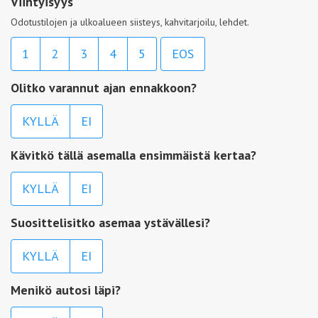
Viihtyisyys
Odotustilojen ja ulkoalueen siisteys, kahvitarjoilu, lehdet.
1
2
3
4
5
EOS
Olitko varannut ajan ennakkoon?
KYLLÄ
EI
Kävitkö tällä asemalla ensimmäistä kertaa?
KYLLÄ
EI
Suosittelisitko asemaa ystävällesi?
KYLLÄ
EI
Menikö autosi läpi?