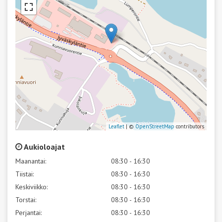
Leaflet
| ©
OpenStreetMap
contributors
Aukioloajat
Maanantai:
08:30 - 16:30
Tiistai:
08:30 - 16:30
Keskiviikko:
08:30 - 16:30
Torstai:
08:30 - 16:30
Perjantai:
08:30 - 16:30