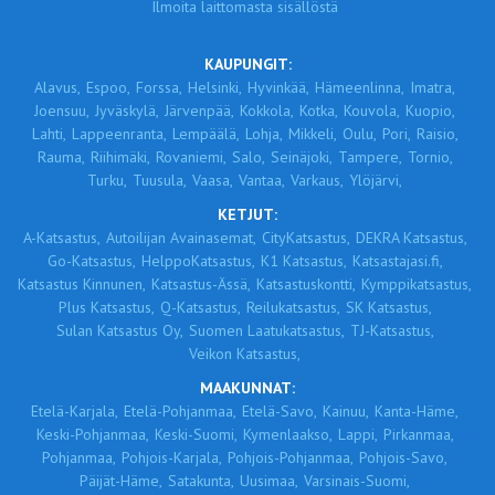
Ilmoita laittomasta sisällöstä
KAUPUNGIT:
Alavus,
Espoo,
Forssa,
Helsinki,
Hyvinkää,
Hämeenlinna,
Imatra,
Joensuu,
Jyväskylä,
Järvenpää,
Kokkola,
Kotka,
Kouvola,
Kuopio,
Lahti,
Lappeenranta,
Lempäälä,
Lohja,
Mikkeli,
Oulu,
Pori,
Raisio,
Rauma,
Riihimäki,
Rovaniemi,
Salo,
Seinäjoki,
Tampere,
Tornio,
Turku,
Tuusula,
Vaasa,
Vantaa,
Varkaus,
Ylöjärvi,
KETJUT:
A-Katsastus,
Autoilijan Avainasemat,
CityKatsastus,
DEKRA Katsastus,
Go-Katsastus,
HelppoKatsastus,
K1 Katsastus,
Katsastajasi.fi,
Katsastus Kinnunen,
Katsastus-Ässä,
Katsastuskontti,
Kymppikatsastus,
Plus Katsastus,
Q-Katsastus,
Reilukatsastus,
SK Katsastus,
Sulan Katsastus Oy,
Suomen Laatukatsastus,
TJ-Katsastus,
Veikon Katsastus,
MAAKUNNAT:
Etelä-Karjala,
Etelä-Pohjanmaa,
Etelä-Savo,
Kainuu,
Kanta-Häme,
Keski-Pohjanmaa,
Keski-Suomi,
Kymenlaakso,
Lappi,
Pirkanmaa,
Pohjanmaa,
Pohjois-Karjala,
Pohjois-Pohjanmaa,
Pohjois-Savo,
Päijät-Häme,
Satakunta,
Uusimaa,
Varsinais-Suomi,