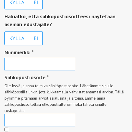
KYLLÄ
EI
Haluatko, että sähköpostiosoitteesi näytetään
aseman edustajalle?
KYLLÄ
EI
Nimimerkki
*
Sähköpostiosoite
*
Ole hyvä ja anna toimiva sähköpostiosoite. Lähetämme sinulle
sähköpostilla linkin, jota klikkaamalla vahvistat antamasi arvion. Tällä
pyrimme pitämään arviot asiallisina ja aitoina. Emme anna
sähköpostiosoitettasi ulkopuolisille emmekä lähetä sinulle
roskapostia.