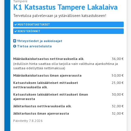
Tampere
K1 Katsastus Tampere
Lakalaiva
Tervetuloa palvelevaan ja ystävälliseen katsastukseen!
MUUTOSKATSASTUKSET
REKISTERÖINNIT
Yhteystiedot ja aukioloajat
Tietoa arvosteluista
Määräaikaiskatsastus nettivarauksella alk.
36,00 €
(edullisin hinta saattaa olla tarjolla vain valittuina ajankohtina ja
saattaa edellyttää nettimaksua)
Määräaikaiskatsastus ilman ajanvarausta
50,00 €
Katsastuksen lakisääteiset mittaukset
25,00 €
nettivarauksella alk.
Katsastuksen lakisääteiset mittaukset ilman
30,00 €
ajanvarausta
Jälkitarkastus nettivarauksella alk.
32,00 €
Jälkitarkastus ilman ajanvarausta
32,00 €
Päivitetty 7.8.2026