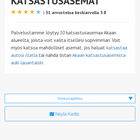
KATSASTUSASEMAT
|
31 arvostelua keskiarvolla 3.8
Palvelustamme löytyy
10
katsastusasemaa Akaan
alueelta, joista voit valita itsellesi sopivimman. Voit
myös katsoa mahdolliset asemat, jos haluat
katsastaa
autosi illalla
tai nähdä listan
Akaan katsastusasemista
auki lauantaisin
.
Oletuslajittelu
Näytä Kartta