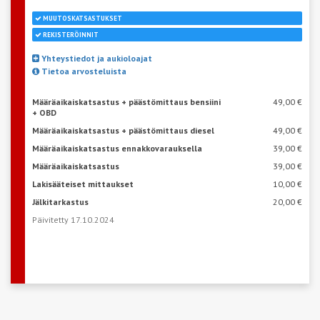
MUUTOSKATSASTUKSET
REKISTERÖINNIT
Yhteystiedot ja aukioloajat
Tietoa arvosteluista
Määräaikaiskatsastus + päästömittaus bensiini
49,00 €
+ OBD
Määräaikaiskatsastus + päästömittaus diesel
49,00 €
Määräaikaiskatsastus ennakkovarauksella
39,00 €
Määräaikaiskatsastus
39,00 €
Lakisääteiset mittaukset
10,00 €
Jälkitarkastus
20,00 €
Päivitetty 17.10.2024