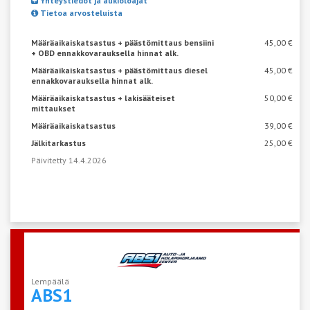
Yhteystiedot ja aukioloajat
Tietoa arvosteluista
Määräaikaiskatsastus + päästömittaus bensiini
45,00 €
+ OBD ennakkovarauksella hinnat alk.
Määräaikaiskatsastus + päästömittaus diesel
45,00 €
ennakkovarauksella hinnat alk.
Määräaikaiskatsastus + lakisääteiset
50,00 €
mittaukset
Määräaikaiskatsastus
39,00 €
Jälkitarkastus
25,00 €
Päivitetty 14.4.2026
Lempäälä
ABS1