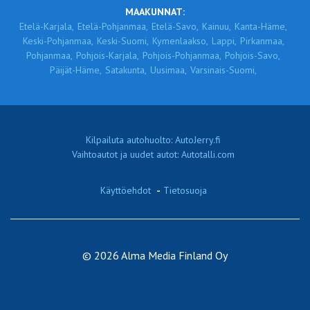
MAAKUNNAT:
Etelä-Karjala,
Etelä-Pohjanmaa,
Etelä-Savo,
Kainuu,
Kanta-Häme,
Keski-Pohjanmaa,
Keski-Suomi,
Kymenlaakso,
Lappi,
Pirkanmaa,
Pohjanmaa,
Pohjois-Karjala,
Pohjois-Pohjanmaa,
Pohjois-Savo,
Päijät-Häme,
Satakunta,
Uusimaa,
Varsinais-Suomi,
Kilpailuta autohuolto: AutoJerry.fi
Vaihtoautot ja uudet autot: Autotalli.com
Käyttöehdot
-
Tietosuoja
© 2026 Alma Media Finland Oy