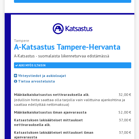
Tampere
A-Katsastus
Tampere-Hervanta
A-Katsastus - suomalaista liikenneturvaa edistämässä
AUKI MYÖS ILTAISIN
Yhteystiedot ja aukioloajat
Tietoa arvosteluista
Määräaikaiskatsastus nettivarauksella alk.
32,00 €
(edullisin hinta saattaa olla tarjolla vain valittuina ajankohtina ja
saattaa edellyttää nettimaksua)
Määräaikaiskatsastus ilman ajanvarausta
52,00 €
Katsastuksen lakisääteiset mittaukset
37,00 €
nettivarauksella alk.
Katsastuksen lakisääteiset mittaukset ilman
37,00 €
ajanvarausta