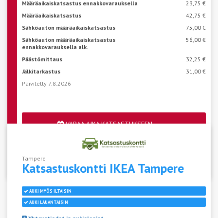
Määräaikaiskatsastus ennakkovarauksella
23,75 €
Määräaikaiskatsastus
42,75 €
Sähköauton määräaikaiskatsastus
75,00 €
Sähköauton määräaikaiskatsastus
56,00 €
ennakkovarauksella alk.
Päästömittaus
32,25 €
Jälkitarkastus
31,00 €
Päivitetty 7.8.2026
VARAA AIKA KATSASTUKSEEN
Katso aseman vapaat ajat
Tampere
Katsastuskontti IKEA
Tampere
AUKI MYÖS ILTAISIN
AUKI LAUANTAISIN