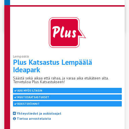
VARAA AIKA KATSASTUKSEEN
Lempäälä
Plus Katsastus Lempäälä
Ideapark
Säästä sekä aikaa että rahaa, ja varaa aika etukäteen alta.
Tervetuloa Plus Katsastukseen!
AUKI MYÖS ILTAISIN
MUUTOSKATSASTUKSET
REKISTERÖINNIT
Yhteystiedot ja aukioloajat
Tietoa arvosteluista