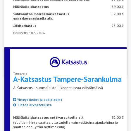
Määräaikaiskatsastus
59,00 €
Sähköauton määräaikaiskatsastus
52,00 €
ennakkovarauksella alk.
Jälkitarkastus
25,00 €
Päivitetty 18.5.2026
VARAA AIKA KATSASTUKSEEN
Tampere
A-Katsastus
Tampere-Sarankulma
A-Katsastus - suomalaista liikenneturvaa edistämässä
Yhteystiedot ja aukioloajat
Tietoa arvosteluista
Määräaikaiskatsastus nettivarauksella alk.
32,00 €
(edullisin hinta saattaa olla tarjolla vain valittuina ajankohtina ja
saattaa edellyttää nettimaksua)