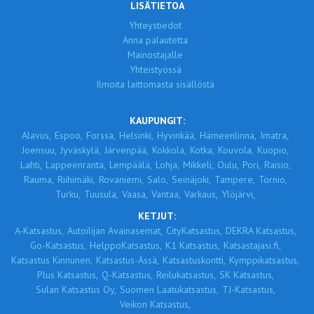
LISÄTIETOA
Yhteystiedot
Anna palautetta
Mainostajalle
Yhteistyössä
Ilmoita laittomasta sisällöstä
KAUPUNGIT:
Alavus,
Espoo,
Forssa,
Helsinki,
Hyvinkää,
Hämeenlinna,
Imatra,
Joensuu,
Jyväskylä,
Järvenpää,
Kokkola,
Kotka,
Kouvola,
Kuopio,
Lahti,
Lappeenranta,
Lempäälä,
Lohja,
Mikkeli,
Oulu,
Pori,
Raisio,
Rauma,
Riihimäki,
Rovaniemi,
Salo,
Seinäjoki,
Tampere,
Tornio,
Turku,
Tuusula,
Vaasa,
Vantaa,
Varkaus,
Ylöjärvi,
KETJUT:
A-Katsastus,
Autoilijan Avainasemat,
CityKatsastus,
DEKRA Katsastus,
Go-Katsastus,
HelppoKatsastus,
K1 Katsastus,
Katsastajasi.fi,
Katsastus Kinnunen,
Katsastus-Ässä,
Katsastuskontti,
Kymppikatsastus,
Plus Katsastus,
Q-Katsastus,
Reilukatsastus,
SK Katsastus,
Sulan Katsastus Oy,
Suomen Laatukatsastus,
TJ-Katsastus,
Veikon Katsastus,