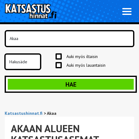
Toggl
naviga
Auki myös iltaisin
Auki myös lauantaisin
HAE
Katsastushinnat.fi
>
Akaa
AKAAN ALUEEN