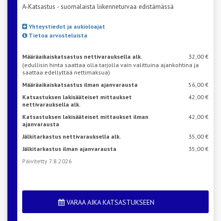
A-Katsastus - suomalaista liikenneturvaa edistämässä
Yhteystiedot ja aukioloajat
Tietoa arvosteluista
Määräaikaiskatsastus nettivarauksella alk.
32,00 €
(edullisin hinta saattaa olla tarjolla vain valittuina ajankohtina ja
saattaa edellyttää nettimaksua)
Määräaikaiskatsastus ilman ajanvarausta
56,00 €
Katsastuksen lakisääteiset mittaukset
42,00 €
nettivarauksella alk.
Katsastuksen lakisääteiset mittaukset ilman
42,00 €
ajanvarausta
Jälkitarkastus nettivarauksella alk.
35,00 €
Jälkitarkastus ilman ajanvarausta
35,00 €
Päivitetty 7.8.2026
VARAA AIKA KATSASTUKSEEN