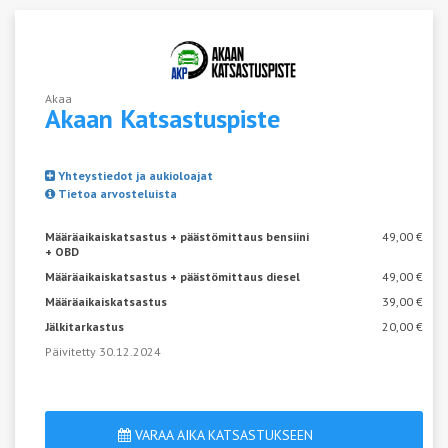
Akaa
Akaan
Katsastuspiste
Yhteystiedot ja aukioloajat
Tietoa arvosteluista
Määräaikaiskatsastus + päästömittaus bensiini
49,00 €
+ OBD
Määräaikaiskatsastus + päästömittaus diesel
49,00 €
Määräaikaiskatsastus
39,00 €
Jälkitarkastus
20,00 €
Päivitetty 30.12.2024
VARAA AIKA KATSASTUKSEEN