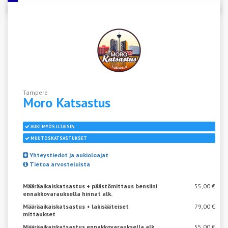
Tampere
Moro
Katsastus
AUKI MYÖS ILTAISIN
MUUTOSKATSASTUKSET
Yhteystiedot ja aukioloajat
Tietoa arvosteluista
Määräaikaiskatsastus + päästömittaus bensiini
55,00 €
ennakkovarauksella hinnat alk.
Määräaikaiskatsastus + lakisääteiset
79,00 €
mittaukset
Määräaikaiskatsastus ennakkovarauksella alk.
55,00 €