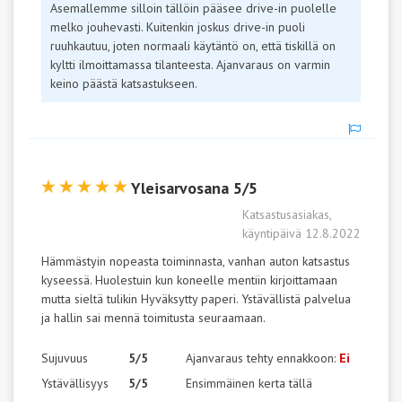
Asemallemme silloin tällöin pääsee drive-in puolelle
melko jouhevasti. Kuitenkin joskus drive-in puoli
ruuhkautuu, joten normaali käytäntö on, että tiskillä on
kyltti ilmoittamassa tilanteesta. Ajanvaraus on varmin
keino päästä katsastukseen.
Yleisarvosana 5/5
Katsastusasiakas,
käyntipäivä 12.8.2022
Hämmästyin nopeasta toiminnasta, vanhan auton katsastus
kyseessä. Huolestuin kun koneelle mentiin kirjoittamaan
mutta sieltä tulikin Hyväksytty paperi. Ystävällistä palvelua
ja hallin sai mennä toimitusta seuraamaan.
Sujuvuus
5/5
Ajanvaraus tehty ennakkoon:
Ei
Ystävällisyys
5/5
Ensimmäinen kerta tällä