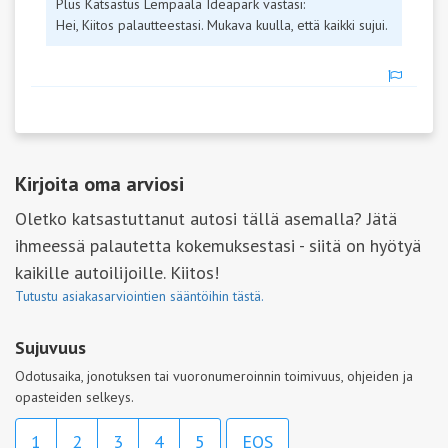
Plus Katsastus Lempäälä Ideapark vastasi:
Hei, Kiitos palautteestasi. Mukava kuulla, että kaikki sujui.
Kirjoita oma arviosi
Oletko katsastuttanut autosi tällä asemalla? Jätä
ihmeessä palautetta kokemuksestasi - siitä on hyötyä
kaikille autoilijoille. Kiitos!
Tutustu asiakasarviointien sääntöihin tästä.
Sujuvuus
Odotusaika, jonotuksen tai vuoronumeroinnin toimivuus, ohjeiden ja
opasteiden selkeys.
1
2
3
4
5
EOS