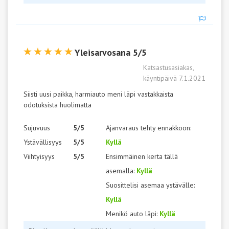
Yleisarvosana 5/5
Katsastusasiakas,
käyntipäivä 7.1.2021
Siisti uusi paikka, harmiauto meni läpi vastakkaista
odotuksista huolimatta
Sujuvuus
5/5
Ajanvaraus tehty ennakkoon:
Ystävällisyys
5/5
Kyllä
Viihtyisyys
5/5
Ensimmäinen kerta tällä
asemalla:
Kyllä
Suosittelisi asemaa ystävälle:
Kyllä
Menikö auto läpi:
Kyllä