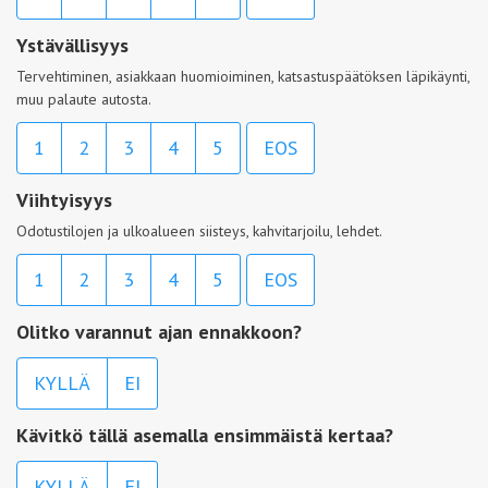
Ystävällisyys
Tervehtiminen, asiakkaan huomioiminen, katsastuspäätöksen läpikäynti,
muu palaute autosta.
1
2
3
4
5
EOS
Viihtyisyys
Odotustilojen ja ulkoalueen siisteys, kahvitarjoilu, lehdet.
1
2
3
4
5
EOS
Olitko varannut ajan ennakkoon?
KYLLÄ
EI
Kävitkö tällä asemalla ensimmäistä kertaa?
KYLLÄ
EI