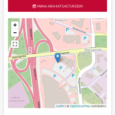
VARAA AIKA KATSASTUKSEEN
+
−
Leaflet
| ©
OpenStreetMap
contributors