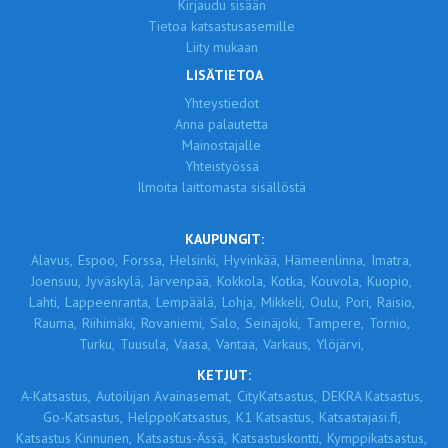
Kirjaudu sisään
Tietoa katsastusasemille
Liity mukaan
LISÄTIETOA
Yhteystiedot
Anna palautetta
Mainostajalle
Yhteistyössä
Ilmoita laittomasta sisällöstä
KAUPUNGIT:
Alavus,
Espoo,
Forssa,
Helsinki,
Hyvinkää,
Hämeenlinna,
Imatra,
Joensuu,
Jyväskylä,
Järvenpää,
Kokkola,
Kotka,
Kouvola,
Kuopio,
Lahti,
Lappeenranta,
Lempäälä,
Lohja,
Mikkeli,
Oulu,
Pori,
Raisio,
Rauma,
Riihimäki,
Rovaniemi,
Salo,
Seinäjoki,
Tampere,
Tornio,
Turku,
Tuusula,
Vaasa,
Vantaa,
Varkaus,
Ylöjärvi,
KETJUT:
A-Katsastus,
Autoilijan Avainasemat,
CityKatsastus,
DEKRA Katsastus,
Go-Katsastus,
HelppoKatsastus,
K1 Katsastus,
Katsastajasi.fi,
Katsastus Kinnunen,
Katsastus-Ässä,
Katsastuskontti,
Kymppikatsastus,