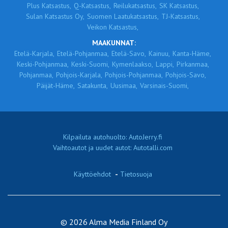
Plus Katsastus,
Q-Katsastus,
Reilukatsastus,
SK Katsastus,
Sulan Katsastus Oy,
Suomen Laatukatsastus,
TJ-Katsastus,
Veikon Katsastus,
MAAKUNNAT:
Etelä-Karjala,
Etelä-Pohjanmaa,
Etelä-Savo,
Kainuu,
Kanta-Häme,
Keski-Pohjanmaa,
Keski-Suomi,
Kymenlaakso,
Lappi,
Pirkanmaa,
Pohjanmaa,
Pohjois-Karjala,
Pohjois-Pohjanmaa,
Pohjois-Savo,
Päijät-Häme,
Satakunta,
Uusimaa,
Varsinais-Suomi,
Kilpailuta autohuolto: AutoJerry.fi
Vaihtoautot ja uudet autot: Autotalli.com
Käyttöehdot
-
Tietosuoja
© 2026 Alma Media Finland Oy