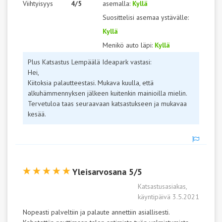
Viihtyisyys
4/5
asemalla:
Kyllä
Suosittelisi asemaa ystävälle:
Kyllä
Menikö auto läpi:
Kyllä
Plus Katsastus Lempäälä Ideapark vastasi:
Hei,
Kiitoksia palautteestasi. Mukava kuulla, että
alkuhämmennyksen jälkeen kuitenkin mainioilla mielin.
Tervetuloa taas seuraavaan katsastukseen ja mukavaa
kesää.
Yleisarvosana 5/5
Katsastusasiakas,
käyntipäivä 3.5.2021
Nopeasti palveltiin ja palaute annettiin asiallisesti.