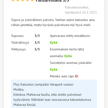
Yleisarvosana 5/5
Katsastusasiakas,
käyntipäivä 26.1.2021
Sujuva ja ystävällinen palvelu. Vanhan auton katsastus aina
vähän jännittää, mutta hyvästä palvelusta tuli hyvä mieli
Sujuvuus
5/5
Ajanvaraus tehty ennakkoon:
Ystävällisyys
5/5
Kyllä
Viihtyisyys
5/5
Ensimmäinen kerta tällä
asemalla:
Kyllä
Suosittelisi asemaa ystävälle:
Kyllä
Menikö auto läpi:
Ei
Plus Katsastus Lempäälä Ideapark vastasi:
Moikka,
Kiitoksia. Mahtavaa kuulla, että olette palveluun
tyytyväinen. Nähdään taas seuraavassa katsastuksessa.
Mukavaa Kesää.