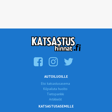
AUTOILIJOILLE
Etsi katsastusasema
Kilpailuta huolto
Tietopankki
Artikkelit
KATSASTUSASEMILLE