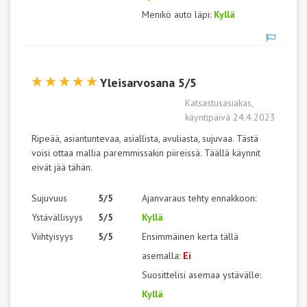
Menikö auto läpi:
Kyllä
Yleisarvosana 5/5
Katsastusasiakas,
käyntipäivä 24.4.2023
Ripeää, asiantuntevaa, asiallista, avuliasta, sujuvaa. Tästä
voisi ottaa mallia paremmissakin piireissä. Täällä käynnit
eivät jää tähän.
Sujuvuus
5/5
Ajanvaraus tehty ennakkoon:
Ystävällisyys
5/5
Kyllä
Viihtyisyys
5/5
Ensimmäinen kerta tällä
asemalla:
Ei
Suosittelisi asemaa ystävälle:
Kyllä