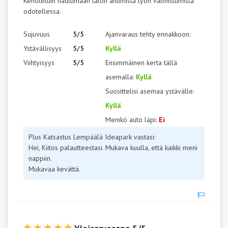
Kehotettiin nauttimaan talon antimista työn valmistumista
odotellessa.
Sujuvuus
5/5
Ajanvaraus tehty ennakkoon:
Ystävällisyys
5/5
Kyllä
Viihtyisyys
5/5
Ensimmäinen kerta tällä
asemalla:
Kyllä
Suosittelisi asemaa ystävälle:
Kyllä
Menikö auto läpi:
Ei
Plus Katsastus Lempäälä Ideapark vastasi:
Hei, Kiitos palautteestasi. Mukava kuulla, että kaikki meni
nappiin.
Mukavaa kevättä.