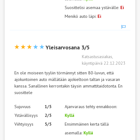
Suosittelisi asemaa ystävälle:
Ei
Menikö auto läpi:
Ei
Yleisarvosana 3/5
Katsastusasiakas,
käyntipäivä 22.12.2023
En ole moiseen tyyliin törmännyt sitten 80-luvun, että
ajokuntoinen auto mällätään ajokieltoon taltan ja vasaran
kanssa. Sanallinen kerrontakin täysin ammattitaidotonta. En
suosittele
Sujuvuus
1/5
Ajanvaraus tehty ennakkoon:
Ystävällisyys
2/5
Kyllä
Viihtyisyys
5/5
Ensimmäinen kerta tällä
asemalla:
Kyllä