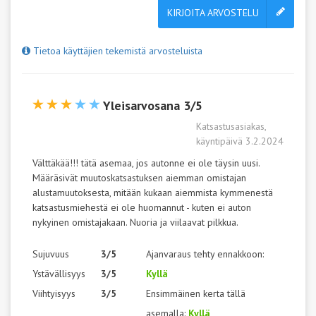
KIRJOITA ARVOSTELU
Tietoa käyttäjien tekemistä arvosteluista
Yleisarvosana 3/5
Katsastusasiakas,
käyntipäivä 3.2.2024
Välttäkää!!! tätä asemaa, jos autonne ei ole täysin uusi.
Määräsivät muutoskatsastuksen aiemman omistajan
alustamuutoksesta, mitään kukaan aiemmista kymmenestä
katsastusmiehestä ei ole huomannut - kuten ei auton
nykyinen omistajakaan. Nuoria ja viilaavat pilkkua.
Sujuvuus
3/5
Ajanvaraus tehty ennakkoon:
Ystävällisyys
3/5
Kyllä
Viihtyisyys
3/5
Ensimmäinen kerta tällä
asemalla:
Kyllä