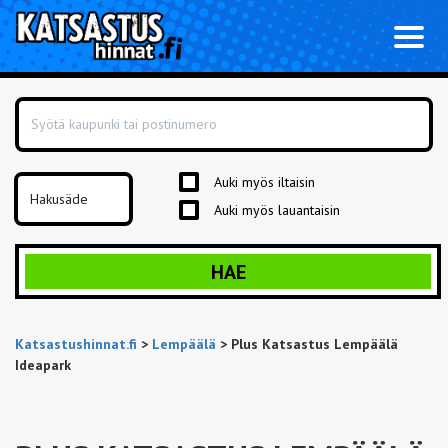
Toggl
naviga
Auki myös iltaisin
Auki myös lauantaisin
HAE
Katsastushinnat.fi
>
Lempäälä
>
Plus Katsastus Lempäälä
Ideapark