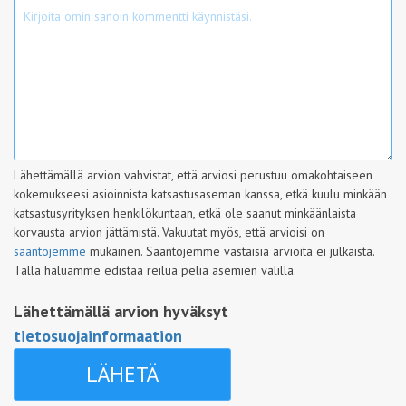
Lähettämällä arvion vahvistat, että arviosi perustuu omakohtaiseen
kokemukseesi asioinnista katsastusaseman kanssa, etkä kuulu minkään
katsastusyrityksen henkilökuntaan, etkä ole saanut minkäänlaista
korvausta arvion jättämistä. Vakuutat myös, että arvioisi on
sääntöjemme
mukainen. Sääntöjemme vastaisia arvioita ei julkaista.
Tällä haluamme edistää reilua peliä asemien välillä.
Lähettämällä arvion hyväksyt
tietosuojainformaation