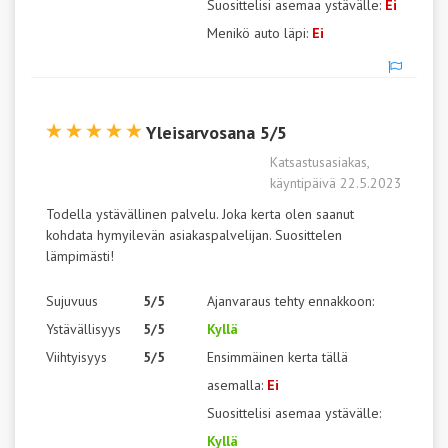
Suosittelisi asemaa ystävälle:
Ei
Menikö auto läpi:
Ei
Yleisarvosana 5/5
Katsastusasiakas,
käyntipäivä 22.5.2023
Todella ystävällinen palvelu. Joka kerta olen saanut
kohdata hymyilevän asiakaspalvelijan. Suosittelen
lämpimästi!
Sujuvuus
5/5
Ajanvaraus tehty ennakkoon:
Ystävällisyys
5/5
Kyllä
Viihtyisyys
5/5
Ensimmäinen kerta tällä
asemalla:
Ei
Suosittelisi asemaa ystävälle:
Kyllä