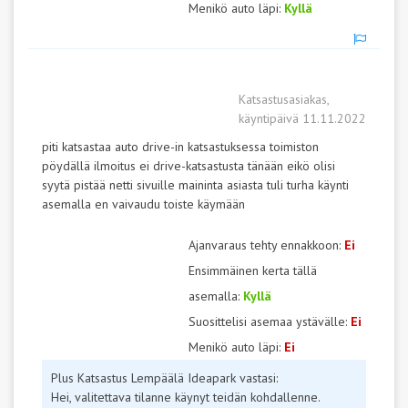
Menikö auto läpi:
Kyllä
Katsastusasiakas,
käyntipäivä 11.11.2022
piti katsastaa auto drive-in katsastuksessa toimiston
pöydällä ilmoitus ei drive-katsastusta tänään eikö olisi
syytä pistää netti sivuille maininta asiasta tuli turha käynti
asemalla en vaivaudu toiste käymään
Ajanvaraus tehty ennakkoon:
Ei
Ensimmäinen kerta tällä
asemalla:
Kyllä
Suosittelisi asemaa ystävälle:
Ei
Menikö auto läpi:
Ei
Plus Katsastus Lempäälä Ideapark vastasi:
Hei, valitettava tilanne käynyt teidän kohdallenne.