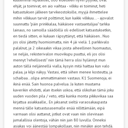
kuulemma repaleiset, ööö edelleen hyvin pyyhkii, ovat
ehjät, ja toimivat, en aio vaihtaa - vilkku ei toiminut, heti
katsastuksen jälkeen tarvikeostoksille, myyjä ihmettelee
mihin vilkkuun tarviit polttimot, kun kaikki vilkkuu... - ajovalot
suunnattu "päin prinkkalaa, häikäisee vastaantulijaa" tarkka
lainaus, no samoilla säädöillä oli edelliset katsastuksetkin,
en tiedä sitten, ei kukaan räpsyttänyt, että häikäisen.. Nuo
jos olisi jätetty huomioimatta, niin 4 jäi vielä. 1 parkkivalo
palalnut, ja 2 oikeaakin vikaa joista aiheellinen huomautus,
se neljäs, rekisterivalon muovikupu puuttui, eli jos olisi
mennyt "rehellisesti" niin tämä herra olisi hylännyt mun
auton tällä neljännellä vialla, kysyin mitä haittaa kun valo
palaa, ja kilpi näkyy. Vastasi, että siihen menee kosteutta, ja
schaibaa...olipa ammattimainen vastaus. K1 Suomenoja, ei
ikinä enää. Sain huonoa palvelua. Ja kuten muutama
kaverikin ehdotti, alan itsekin uskoa, että olikohan tämä joku
uuden vuoden pila / veto, että kuinka monta pikkuvikaa saa
kirjattua asiakkaalle,. En jaksanut sieltä varaosakaupasta
mennä tälle katsastusasemalle enää nillittämään, eipä
varmaan olisi auttanut, jotkut ovat vaan niin olevinaan
jumalallisia olentoja, vähän niin juin 80 luvulla. Onneksi
asiakas voi äänestää lompakollaan, niin minäkin aion tehdä.