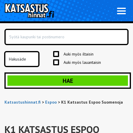
Toggl
naviga
Auki myös iltaisin
Auki myös lauantaisin
HAE
Katsastushinnat.fi
>
Espoo
>
K1 Katsastus Espoo Suomenoja
K1 KATSASTUS ESPOO