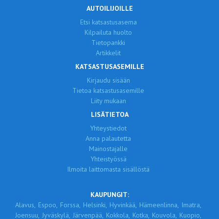
AUTOILIJOILLE
Etsi katsastusasema
Kilpailuta huolto
Tietopankki
Artikkelit
KATSASTUSASEMILLE
Kirjaudu sisään
Tietoa katsastusasemille
Liity mukaan
LISÄTIETOA
Yhteystiedot
Anna palautetta
Mainostajalle
Yhteistyössä
Ilmoita laittomasta sisällöstä
KAUPUNGIT:
Alavus,
Espoo,
Forssa,
Helsinki,
Hyvinkää,
Hämeenlinna,
Imatra,
Joensuu,
Jyväskylä,
Järvenpää,
Kokkola,
Kotka,
Kouvola,
Kuopio,