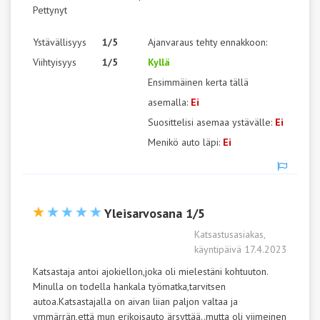
Pettynyt
Ystävällisyys
1/5
Ajanvaraus tehty ennakkoon:
Viihtyisyys
1/5
Kyllä
Ensimmäinen kerta tällä
asemalla:
Ei
Suosittelisi asemaa ystävälle:
Ei
Menikö auto läpi:
Ei
Yleisarvosana 1/5
Katsastusasiakas,
käyntipäivä 17.4.2023
Katsastaja antoi ajokiellon,joka oli mielestäni kohtuuton.
Minulla on todella hankala työmatka,tarvitsen
autoa.Katsastajalla on aivan liian paljon valtaa ja
ymmärrän,että mun erikoisauto ärsyttää..mutta oli viimeinen