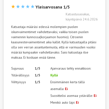
Yleisarvosana 1/5
Katsastusasiakas,
käyntipäivä 24.6.2026
Katsastaja määräsi edessä molempien puolen
iskunvaimentimet vaihdettavaksi, vaikka toisen puolen
vaimennin kunnossa(korjaamon huomio). Citroenin
kaasunestevaimentimet aika kalliit. Kyllä katsastajalla pitäisi
olla sen verran asiantuntemusta, että ei varmuuden vuoksi
määrää kumpaakin vaihdettavaksi. Saisi katsastaja itse
maksaa. Ei koskaan enää tänne.
Sujuvuus
1/5
Ajanvaraus tehty ennakkoon:
Ystävällisyys
1/5
Kyllä
Viihtyisyys
1/5
Ensimmäinen kerta tällä
asemalla:
Ei
Suosittelisi asemaa ystävälle:
Ei
Menikö auto läpi:
Ei