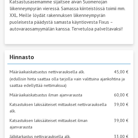
Katsastusasemamme sijaitsee aivan Suomenojan
liikenneympyrän vieressä. Samassa kiinteistössä toimii mm.
XXL. Meille löydät rakennuksen liikenneympyrän
puoleisesta päädystä samasta käyntiovesta Fixus –
autovaraosamyymälän kanssa. Tervetuloa palveltavaksi!
Hinnasto
Määräaikaiskatsastus nettivarauksella alk.
45,00 €
(edullisin hinta saattaa olla tarjolla vain valittuina ajankohtina ja
saattaa edellyttää nettimaksua)
Määräaikaiskatsastus ilman ajanvarausta
60,00 €
Katsastuksen lakisääteiset mittaukset nettivarauksella
39,00 €
alk.
Katsastuksen lakisääteiset mittaukset ilman
39,00 €
ajanvarausta
Jälkitarkastus nettivarauksella alk.
33,00 €