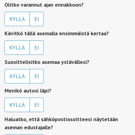
Olitko varannut ajan ennakkoon?
KYLLÄ
EI
Kävitkö tällä asemalla ensimmäistä kertaa?
KYLLÄ
EI
Suosittelisitko asemaa ystävällesi?
KYLLÄ
EI
Menikö autosi läpi?
KYLLÄ
EI
Haluatko, että sähköpostiosoitteesi näytetään
aseman edustajalle?