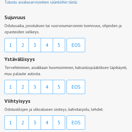
Tutustu asiakasarviointien sääntöihin tästä.
Sujuvuus
Odotusaika, jonotuksen tai vuoronumeroinnin toimivuus, ohjeiden ja
opasteiden selkeys.
1
2
3
4
5
EOS
Ystävällisyys
Tervehtiminen, asiakkaan huomioiminen, katsastuspäätöksen läpikäynti,
muu palaute autosta.
1
2
3
4
5
EOS
Viihtyisyys
Odotustilojen ja ulkoalueen siisteys, kahvitarjoilu, lehdet.
1
2
3
4
5
EOS