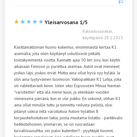
Yleisarvosana 1/5
Katsastusasiakas,
käyntipäivä 28.1.2025
Käsittämättömän huono kokemus, ensimmäistä kertaa K1
asemalla, jota olen käyttänyt uskollisesti pitkälti
toistakymmentä vuotta. Kannatti ajaa 50 km sivu, kun käytin
aikanaan Finnoon jo purettua asemaa. Autot ovat menneet
joskus läpi, joskus eivät. Mutta aina ollut hyvä syy hylätä. Ja
olin aina tyytyväinen tuomioon. Vakiopaikkani K1 Lohja, joka
oli valitettavasti kiinni. Joten siksi Espooseen Minua hieman
"varoiteltiin" että älä mene kuun, ja etenkään vuoden
viimeisenä päivänä, kun ei ole pakko. En uskonut, olihan K1
aina ollut minulle tuttu ja tunnettu reilusta pelistä, olisi
pitänyt uskoa niitä varoituksia Autoni hylättiin 8
korjauskehoituksen takia, joista muutama listattu: - parkkivalo
heikkotehoinen, ymmärrän, se on suorastaan
turvallisuusuhka, siis paloi kuitenkin!! - pyyhkijät huonot,