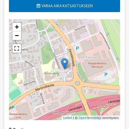
VARAA AIKA KATSASTUKSEEN
+
−
Leaflet
| ©
OpenStreetMap
contributors