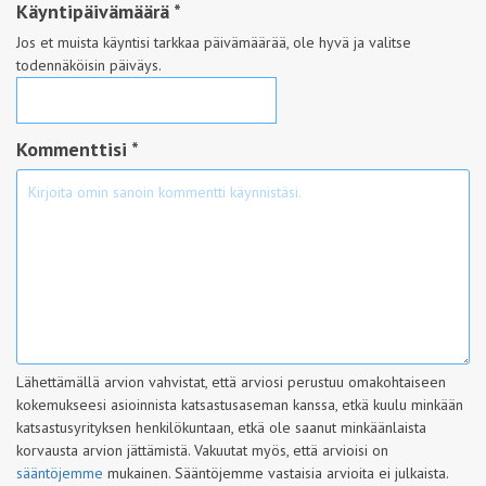
Käyntipäivämäärä
*
Jos et muista käyntisi tarkkaa päivämäärää, ole hyvä ja valitse
todennäköisin päiväys.
Kommenttisi *
Lähettämällä arvion vahvistat, että arviosi perustuu omakohtaiseen
kokemukseesi asioinnista katsastusaseman kanssa, etkä kuulu minkään
katsastusyrityksen henkilökuntaan, etkä ole saanut minkäänlaista
korvausta arvion jättämistä. Vakuutat myös, että arvioisi on
sääntöjemme
mukainen. Sääntöjemme vastaisia arvioita ei julkaista.