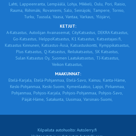
Lahti,
Lappeenranta,
Lempäälä,
Lohja,
Mikkeli,
Oulu,
Pori,
Raisio,
Rauma,
Riihimäki,
Rovaniemi,
Salo,
Seinäjoki,
Tampere,
Tornio,
Turku,
Tuusula,
Vaasa,
Vantaa,
Varkaus,
Ylöjärvi,
KETJUT:
A-Katsastus,
Autoilijan Avainasemat,
CityKatsastus,
DEKRA Katsastus,
Go-Katsastus,
HelppoKatsastus,
K1 Katsastus,
Katsastajasi.fi,
Katsastus Kinnunen,
Katsastus-Ässä,
Katsastuskontti,
Kymppikatsastus,
Plus Katsastus,
Q-Katsastus,
Reilukatsastus,
SK Katsastus,
Sulan Katsastus Oy,
Suomen Laatukatsastus,
TJ-Katsastus,
Veikon Katsastus,
MAAKUNNAT:
Etelä-Karjala,
Etelä-Pohjanmaa,
Etelä-Savo,
Kainuu,
Kanta-Häme,
Keski-Pohjanmaa,
Keski-Suomi,
Kymenlaakso,
Lappi,
Pirkanmaa,
Pohjanmaa,
Pohjois-Karjala,
Pohjois-Pohjanmaa,
Pohjois-Savo,
Päijät-Häme,
Satakunta,
Uusimaa,
Varsinais-Suomi,
Kilpailuta autohuolto: AutoJerry.fi