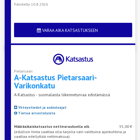
Päivitetty 10.8.2026
VARAA AIKA KATSASTUKSEEN
Pietarsaari
A-Katsastus
Pietarsaari-
Varikonkatu
A-Katsastus - suomalaista liikenneturvaa edistämässä
Yhteystiedot ja aukioloajat
Tietoa arvosteluista
Määräaikaiskatsastus nettivarauksella alk.
55,00 €
(edullisin hinta saattaa olla tarjolla vain valittuina ajankohtina ja
saattaa edellyttää nettimaksua)