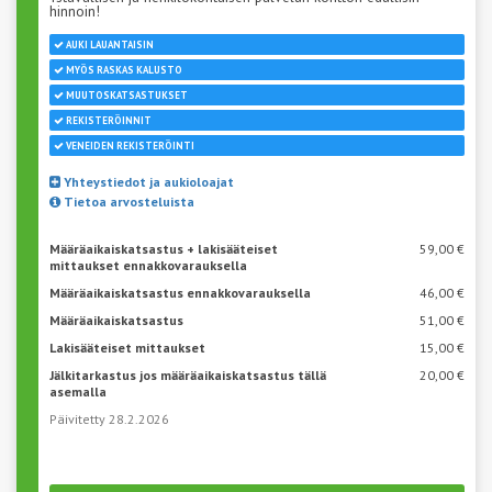
hinnoin!
AUKI LAUANTAISIN
MYÖS RASKAS KALUSTO
MUUTOSKATSASTUKSET
REKISTERÖINNIT
VENEIDEN REKISTERÖINTI
Yhteystiedot ja aukioloajat
Tietoa arvosteluista
Määräaikaiskatsastus + lakisääteiset
59,00 €
mittaukset ennakkovarauksella
Määräaikaiskatsastus ennakkovarauksella
46,00 €
Määräaikaiskatsastus
51,00 €
Lakisääteiset mittaukset
15,00 €
Jälkitarkastus jos määräaikaiskatsastus tällä
20,00 €
asemalla
Päivitetty 28.2.2026