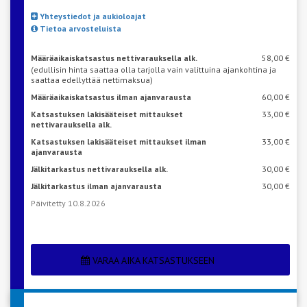
Yhteystiedot ja aukioloajat
Tietoa arvosteluista
Määräaikaiskatsastus nettivarauksella alk.
58,00 €
(edullisin hinta saattaa olla tarjolla vain valittuina ajankohtina ja
saattaa edellyttää nettimaksua)
Määräaikaiskatsastus ilman ajanvarausta
60,00 €
Katsastuksen lakisääteiset mittaukset
33,00 €
nettivarauksella alk.
Katsastuksen lakisääteiset mittaukset ilman
33,00 €
ajanvarausta
Jälkitarkastus nettivarauksella alk.
30,00 €
Jälkitarkastus ilman ajanvarausta
30,00 €
Päivitetty 10.8.2026
VARAA AIKA KATSASTUKSEEN