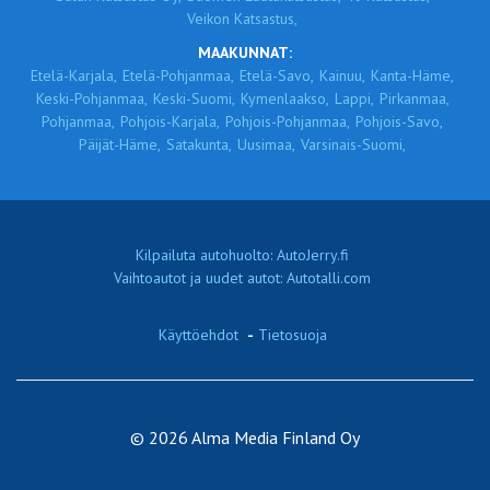
Veikon Katsastus,
MAAKUNNAT:
Etelä-Karjala,
Etelä-Pohjanmaa,
Etelä-Savo,
Kainuu,
Kanta-Häme,
Keski-Pohjanmaa,
Keski-Suomi,
Kymenlaakso,
Lappi,
Pirkanmaa,
Pohjanmaa,
Pohjois-Karjala,
Pohjois-Pohjanmaa,
Pohjois-Savo,
Päijät-Häme,
Satakunta,
Uusimaa,
Varsinais-Suomi,
Kilpailuta autohuolto: AutoJerry.fi
Vaihtoautot ja uudet autot: Autotalli.com
Käyttöehdot
-
Tietosuoja
© 2026 Alma Media Finland Oy