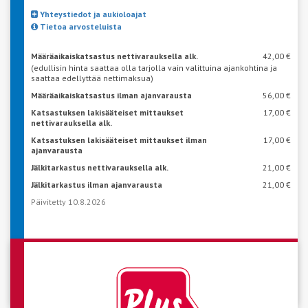
Yhteystiedot ja aukioloajat
Tietoa arvosteluista
Määräaikaiskatsastus nettivarauksella alk.
42,00 €
(edullisin hinta saattaa olla tarjolla vain valittuina ajankohtina ja
saattaa edellyttää nettimaksua)
Määräaikaiskatsastus ilman ajanvarausta
56,00 €
Katsastuksen lakisääteiset mittaukset
17,00 €
nettivarauksella alk.
Katsastuksen lakisääteiset mittaukset ilman
17,00 €
ajanvarausta
Jälkitarkastus nettivarauksella alk.
21,00 €
Jälkitarkastus ilman ajanvarausta
21,00 €
Päivitetty 10.8.2026
VARAA AIKA KATSASTUKSEEN