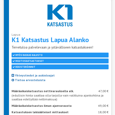
Lapua
K1 Katsastus Lapua
Alanko
Tervetuloa palvelevaan ja ystävälliseen katsastukseen!
MYÖS RASKAS KALUSTO
MUUTOSKATSASTUKSET
REKISTERÖINNIT
Yhteystiedot ja aukioloajat
Tietoa arvosteluista
Määräaikaiskatsastus nettivarauksella alk.
47,00 €
(edullisin hinta saattaa olla tarjolla vain valittuina ajankohtina ja
saattaa edellyttää nettimaksua)
Määräaikaiskatsastus ilman ajanvarausta
49,00 €
Katsastuksen lakisääteiset mittaukset
18,00 €