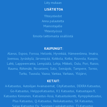
Liity mukaan
LISÄTIETOA
Yhteystiedot
Anna palautetta
Mainostajalle
Yhteistyössä
Ilmoita laittomasta sisällöstä
KAUPUNGIT:
Alavus,
Espoo,
Forssa,
Helsinki,
Hyvinkää,
Hämeenlinna,
Imatra,
Joensuu,
Jyväskylä,
Järvenpää,
Kokkola,
Kotka,
Kouvola,
Kuopio,
Lahti,
Lappeenranta,
Lempäälä,
Lohja,
Mikkeli,
Oulu,
Pori,
Raisio,
Rauma,
Riihimäki,
Rovaniemi,
Salo,
Seinäjoki,
Tampere,
Tornio,
Turku,
Tuusula,
Vaasa,
Vantaa,
Varkaus,
Ylöjärvi,
KETJUT:
A-Katsastus,
Autoilijan Avainasemat,
CityKatsastus,
DEKRA Katsastus,
Go-Katsastus,
HelppoKatsastus,
K1 Katsastus,
Katsastajasi.fi,
Katsastus Kinnunen,
Katsastus-Ässä,
Katsastuskontti,
Kymppikatsastus,
Plus Katsastus,
Q-Katsastus,
Reilukatsastus,
SK Katsastus,
Sulan Katsastus Oy,
Suomen Laatukatsastus,
TJ-Katsastus,