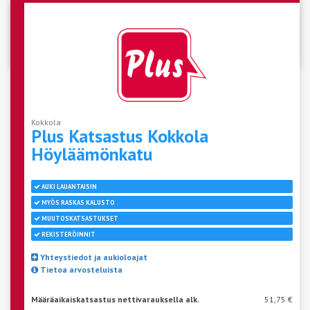
Katso aseman vapaat ajat
Kokkola
Plus Katsastus Kokkola
Höyläämönkatu
AUKI LAUANTAISIN
MYÖS RASKAS KALUSTO
MUUTOSKATSASTUKSET
REKISTERÖINNIT
Yhteystiedot ja aukioloajat
Tietoa arvosteluista
Määräaikaiskatsastus nettivarauksella alk.
51,75 €