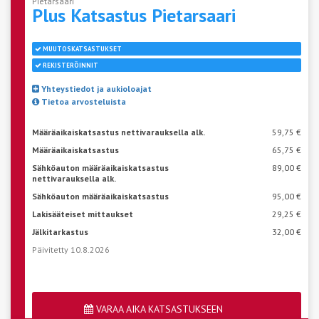
Pietarsaari
Plus Katsastus
Pietarsaari
MUUTOSKATSASTUKSET
REKISTERÖINNIT
Yhteystiedot ja aukioloajat
Tietoa arvosteluista
Määräaikaiskatsastus nettivarauksella alk.
59,75 €
Määräaikaiskatsastus
65,75 €
Sähköauton määräaikaiskatsastus
89,00 €
nettivarauksella alk.
Sähköauton määräaikaiskatsastus
95,00 €
Lakisääteiset mittaukset
29,25 €
Jälkitarkastus
32,00 €
Päivitetty 10.8.2026
VARAA AIKA KATSASTUKSEEN