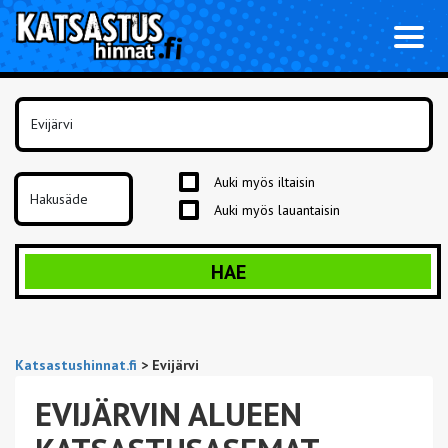
Toggl
naviga
Auki myös iltaisin
Auki myös lauantaisin
HAE
Katsastushinnat.fi
>
Evijärvi
EVIJÄRVIN ALUEEN