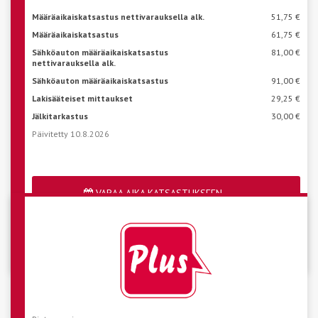
Määräaikaiskatsastus nettivarauksella alk.
51,75 €
Määräaikaiskatsastus
61,75 €
Sähköauton määräaikaiskatsastus
81,00 €
nettivarauksella alk.
Sähköauton määräaikaiskatsastus
91,00 €
Lakisääteiset mittaukset
29,25 €
Jälkitarkastus
30,00 €
Päivitetty 10.8.2026
VARAA AIKA KATSASTUKSEEN
Katso aseman vapaat ajat