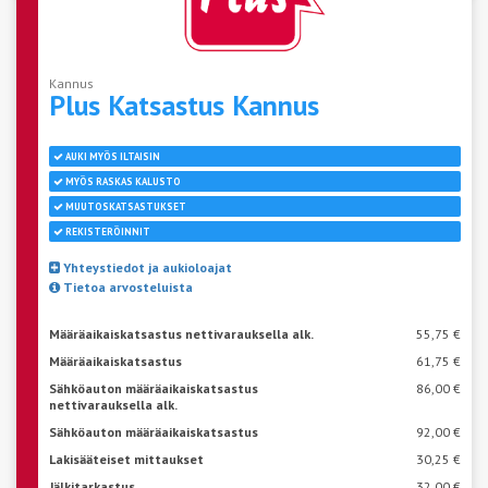
Kannus
Plus Katsastus
Kannus
AUKI MYÖS ILTAISIN
MYÖS RASKAS KALUSTO
MUUTOSKATSASTUKSET
REKISTERÖINNIT
Yhteystiedot ja aukioloajat
Tietoa arvosteluista
Määräaikaiskatsastus nettivarauksella alk.
55,75 €
Määräaikaiskatsastus
61,75 €
Sähköauton määräaikaiskatsastus
86,00 €
nettivarauksella alk.
Sähköauton määräaikaiskatsastus
92,00 €
Lakisääteiset mittaukset
30,25 €
Jälkitarkastus
32,00 €