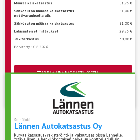
Määräaikaiskatsastus
61,75 €
Sähköauton määräaikaiskatsastus
81,00 €
nettivarauksella alk.
Sähköauton määräaikaiskatsastus
91,00 €
Lakisääteiset mittaukset
29,25 €
Jälkitarkastus
30,00 €
Päivitetty 10.8.2026
VARAA AIKA KATSASTUKSEEN
Katso aseman vapaat ajat
Seinäjoki
Lännen
Autokatsastus Oy
Kurvaa katsastus-, rekisteröinti- ja vakuutusasioissa Lännelle.
Ystävällisen ja henkilökohtaisen palvelun konttori edullisin