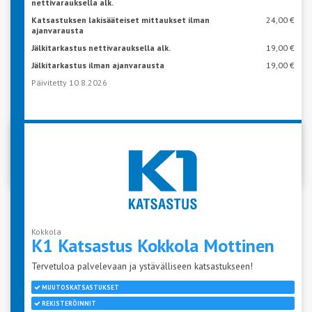
nettivarauksella alk.
Katsastuksen lakisääteiset mittaukset ilman
24,00 €
ajanvarausta
Jälkitarkastus nettivarauksella alk.
19,00 €
Jälkitarkastus ilman ajanvarausta
19,00 €
Päivitetty 10.8.2026
VARAA AIKA KATSASTUKSEEN
Kokkola
K1 Katsastus Kokkola
Mottinen
Tervetuloa palvelevaan ja ystävälliseen katsastukseen!
MUUTOSKATSASTUKSET
REKISTERÖINNIT