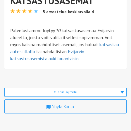
KATSASTUSASEMAT
|
5 arvostelua keskiarvolla 4
Palvelustamme löytyy
10
katsastusasemaa Evijärvin
alueelta, joista voit valita itsellesi sopivimman. Voit
myös katsoa mahdolliset asemat, jos haluat
katsastaa
autosi illalla
tai nähdä listan
Evijärvin
katsastusasemista auki lauantaisin
.
Oletuslajittelu
Näytä Kartta