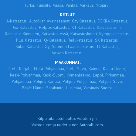
Turku,
Tuusula,
Vaasa,
Vantaa,
Varkaus,
Ylöjärvi,
KETJUT:
A-Katsastus,
Autoilijan Avainasemat,
CityKatsastus,
DEKRA Katsastus,
Go-Katsastus,
HelppoKatsastus,
K1 Katsastus,
Katsastajasi.fi,
Katsastus Kinnunen,
Katsastus-Ässä,
Katsastuskontti,
Kymppikatsastus,
Plus Katsastus,
Q-Katsastus,
Reilukatsastus,
SK Katsastus,
Sulan Katsastus Oy,
Suomen Laatukatsastus,
TJ-Katsastus,
Veikon Katsastus,
MAAKUNNAT:
Etelä-Karjala,
Etelä-Pohjanmaa,
Etelä-Savo,
Kainuu,
Kanta-Häme,
Keski-Pohjanmaa,
Keski-Suomi,
Kymenlaakso,
Lappi,
Pirkanmaa,
Pohjanmaa,
Pohjois-Karjala,
Pohjois-Pohjanmaa,
Pohjois-Savo,
Päijät-Häme,
Satakunta,
Uusimaa,
Varsinais-Suomi,
Kilpailuta autohuolto: AutoJerry.fi
Vaihtoautot ja uudet autot: Autotalli.com