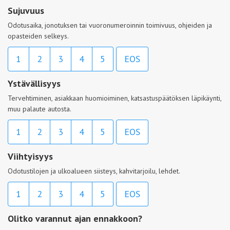
Sujuvuus
Odotusaika, jonotuksen tai vuoronumeroinnin toimivuus, ohjeiden ja
opasteiden selkeys.
1
2
3
4
5
EOS
Ystävällisyys
Tervehtiminen, asiakkaan huomioiminen, katsastuspäätöksen läpikäynti,
muu palaute autosta.
1
2
3
4
5
EOS
Viihtyisyys
Odotustilojen ja ulkoalueen siisteys, kahvitarjoilu, lehdet.
1
2
3
4
5
EOS
Olitko varannut ajan ennakkoon?