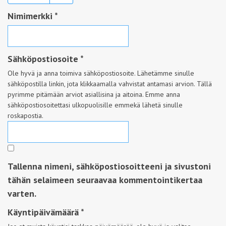
Nimimerkki
*
Sähköpostiosoite
*
Ole hyvä ja anna toimiva sähköpostiosoite. Lähetämme sinulle
sähköpostilla linkin, jota klikkaamalla vahvistat antamasi arvion. Tällä
pyrimme pitämään arviot asiallisina ja aitoina. Emme anna
sähköpostiosoitettasi ulkopuolisille emmekä lähetä sinulle
roskapostia.
Tallenna nimeni, sähköpostiosoitteeni ja sivustoni
tähän selaimeen seuraavaa kommentointikertaa
varten.
Käyntipäivämäärä
*