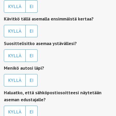
KYLLÄ
EI
Kävitkö tällä asemalla ensimmäistä kertaa?
KYLLÄ
EI
Suosittelisitko asemaa ystävällesi?
KYLLÄ
EI
Menikö autosi läpi?
KYLLÄ
EI
Haluatko, että sähköpostiosoitteesi näytetään
aseman edustajalle?
KYLLÄ
EI