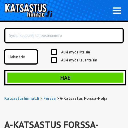
Toggl
naviga
Auki myös iltaisin
Auki myös lauantaisin
HAE
Katsastushinnat.fi
>
Forssa
>
A-Katsastus Forssa-Holja
A-KATSASTUS FORSSA-