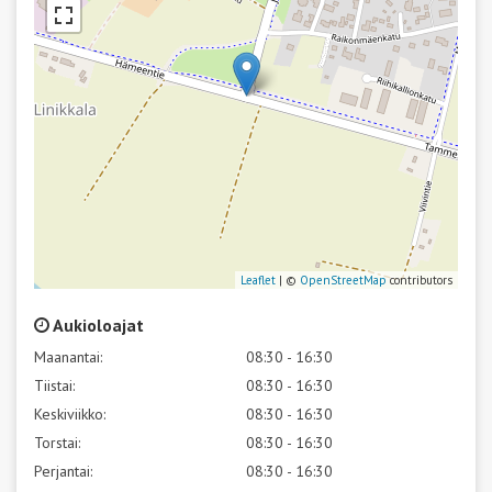
Leaflet
| ©
OpenStreetMap
contributors
Aukioloajat
Maanantai:
08:30 - 16:30
Tiistai:
08:30 - 16:30
Keskiviikko:
08:30 - 16:30
Torstai:
08:30 - 16:30
Perjantai:
08:30 - 16:30