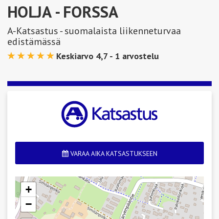
HOLJA
- FORSSA
A-Katsastus - suomalaista liikenneturvaa
edistämässä
Keskiarvo 4,7 -
1
arvostelu
VARAA AIKA KATSASTUKSEEN
+
−