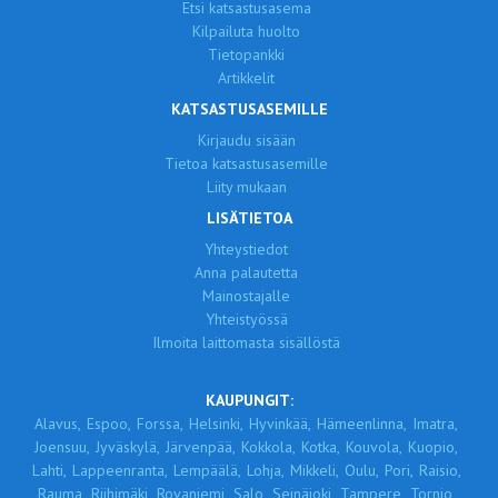
Etsi katsastusasema
Kilpailuta huolto
Tietopankki
Artikkelit
KATSASTUSASEMILLE
Kirjaudu sisään
Tietoa katsastusasemille
Liity mukaan
LISÄTIETOA
Yhteystiedot
Anna palautetta
Mainostajalle
Yhteistyössä
Ilmoita laittomasta sisällöstä
KAUPUNGIT:
Alavus,
Espoo,
Forssa,
Helsinki,
Hyvinkää,
Hämeenlinna,
Imatra,
Joensuu,
Jyväskylä,
Järvenpää,
Kokkola,
Kotka,
Kouvola,
Kuopio,
Lahti,
Lappeenranta,
Lempäälä,
Lohja,
Mikkeli,
Oulu,
Pori,
Raisio,
Rauma,
Riihimäki,
Rovaniemi,
Salo,
Seinäjoki,
Tampere,
Tornio,