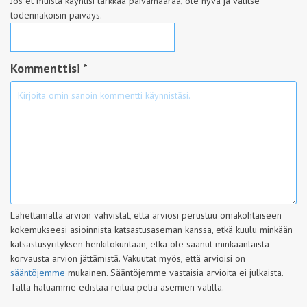
Jos et muista käyntisi tarkkaa päivämäärää, ole hyvä ja valitse
todennäköisin päiväys.
Kommenttisi *
Lähettämällä arvion vahvistat, että arviosi perustuu omakohtaiseen
kokemukseesi asioinnista katsastusaseman kanssa, etkä kuulu minkään
katsastusyrityksen henkilökuntaan, etkä ole saanut minkäänlaista
korvausta arvion jättämistä. Vakuutat myös, että arvioisi on
sääntöjemme
mukainen. Sääntöjemme vastaisia arvioita ei julkaista.
Tällä haluamme edistää reilua peliä asemien välillä.