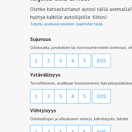
Oletko katsastuttanut autosi tällä asemalla?
hyötyä kaikille autoilijoille. Kiitos!
Tutustu asiakasarviointien sääntöihin tästä.
Sujuvuus
Odotusaika, jonotuksen tai vuoronumeroinnin toimivuus, oh
1
2
3
4
5
EOS
Ystävällisyys
Tervehtiminen, asiakkaan huomioiminen, katsastuspäätöksen
1
2
3
4
5
EOS
Viihtyisyys
Odotustilojen ja ulkoalueen siisteys, kahvitarjoilu, lehdet.
1
2
3
4
5
EOS