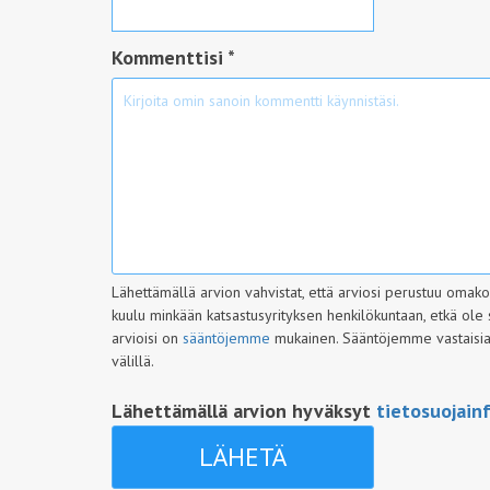
Kommenttisi *
Lähettämällä arvion vahvistat, että arviosi perustuu omak
kuulu minkään katsastusyrityksen henkilökuntaan, etkä ole 
arvioisi on
sääntöjemme
mukainen. Sääntöjemme vastaisia a
välillä.
Lähettämällä arvion hyväksyt
tietosuojain