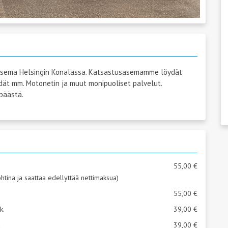
sema Helsingin Konalassa. Katsastusasemamme löydät
ydät mm. Motonetin ja muut monipuoliset palvelut.
päästä.
55,00 €
kohtina ja saattaa edellyttää nettimaksua)
55,00 €
k.
39,00 €
a
39,00 €