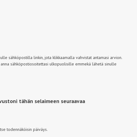
le sähköpostilla linkin, jota klikkaamalla vahvistat antamasi arvion.
 anna sähköpostiosoitettasi ulkopuolisille emmekä lähetä sinulle
ivustoni tähän selaimeen seuraavaa
itse todennäköisin päiväys.