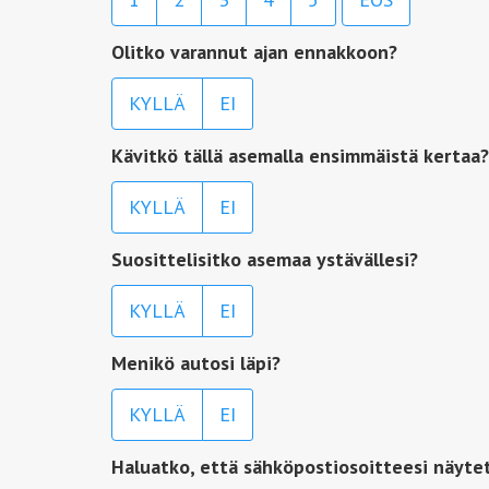
Olitko varannut ajan ennakkoon?
KYLLÄ
EI
Kävitkö tällä asemalla ensimmäistä kertaa?
KYLLÄ
EI
Suosittelisitko asemaa ystävällesi?
KYLLÄ
EI
Menikö autosi läpi?
KYLLÄ
EI
Haluatko, että sähköpostiosoitteesi näyte