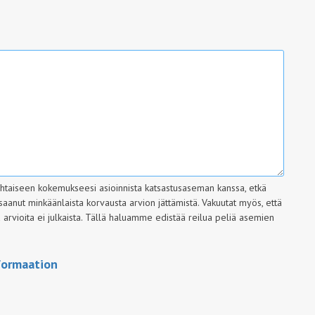
ohtaiseen kokemukseesi asioinnista katsastusaseman kanssa, etkä
saanut minkäänlaista korvausta arvion jättämistä. Vakuutat myös, että
rvioita ei julkaista.
Tällä haluamme edistää reilua peliä asemien
formaation