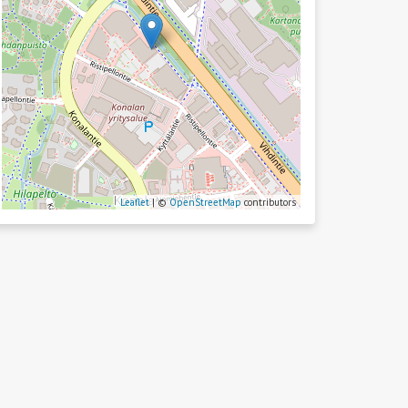
Leaflet
| ©
OpenStreetMap
contributors