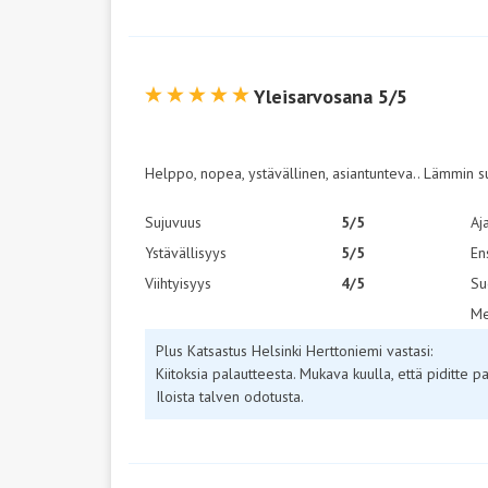
Yleisarvosana 5/5
Helppo, nopea, ystävällinen, asiantunteva.. Lämmin s
Sujuvuus
5/5
Aj
Ystävällisyys
5/5
En
Viihtyisyys
4/5
Su
Me
Plus Katsastus Helsinki Herttoniemi vastasi:
Kiitoksia palautteesta. Mukava kuulla, että piditte 
Iloista talven odotusta.