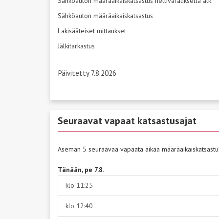
Sähköauton määräaikaiskatsastus nettivarauksella alk.
Sähköauton määräaikaiskatsastus
Lakisääteiset mittaukset
Jälkitarkastus
Päivitetty 7.8.2026
Seuraavat vapaat katsastusajat
Aseman 5 seuraavaa vapaata aikaa määräaikaiskatsastu
Tänään, pe 7.8.
klo 11:25
klo 12:40