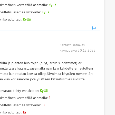
simmäinen kerta tällä asemalla:
Kyllä
osittelisi asemaa ystävälle:
Kyllä
nikö auto läpi:
Kyllä
Katsastusasiakas,
käyntipäivä 20.12.2022
ta ja pienten huoltojen (öljyt, jarrut, suodattimet) eri
tta tässä katsastusasemalla näin kävi kahdelle eri autolleni
 mutta kun raudan kanssa olkapäävoimaa käyttäen menee läpi
aa kuin korjaamolle jota yllättäen katsastusmies suositteli.
anvaraus tehty ennakkoon:
Kyllä
simmäinen kerta tällä asemalla:
Ei
osittelisi asemaa ystävälle:
Ei
nikö auto läpi:
Ei