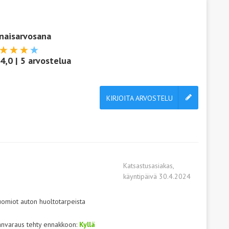
naisarvosana
4,0
|
5
arvostelua
KIRJOITA ARVOSTELU
Katsastusasiakas,
käyntipäivä 30.4.2024
huomiot auton huoltotarpeista
anvaraus tehty ennakkoon:
Kyllä