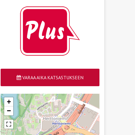
VARAA AIKA KATSASTUKSEEN
+
−