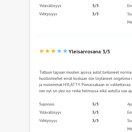
Ystävällisyys
5/5
En
Viihtyisyys
5/5
Su
Me
Yleisarvosana 3/5
Tuttuun tapaan muuten ajossa autot tuntuneet normaalil
huoltomiehet eivät koskaan ole löytäneet ongelmia mu
ja molemmat HYLÄTTY. Pinnassakaan ei valitettavaa
niin nyt on yksi iso reikä helmassa eikä autolla saa aj
Sujuvuus
3/5
Aj
Ystävällisyys
3/5
En
Viihtyisyys
3/5
Su
Me