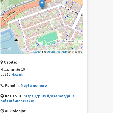
Leaflet
| ©
OpenStreetMap
contributors
Osoite:
Hitsaajankatu 10
00810
Helsinki
Puhelin:
Näytä numero
Kotisivut:
https://plus.fi/asemat/plus-
katsastus-kerava/
Aukioloajat