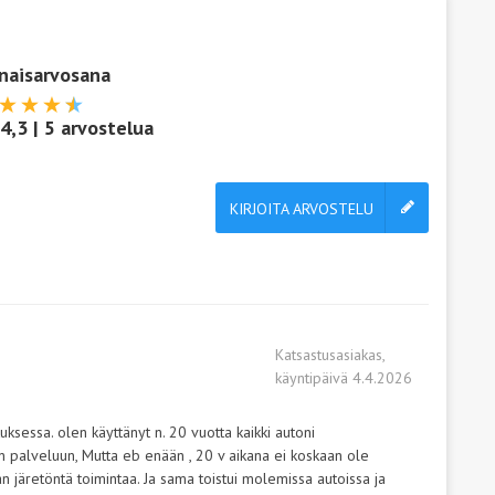
naisarvosana
4,3
|
5
arvostelua
KIRJOITA ARVOSTELU
Katsastusasiakas,
käyntipäivä 4.4.2026
sessa. olen käyttänyt n. 20 vuotta kaikki autoni
inen palveluun, Mutta eb enään , 20 v aikana ei koskaan ole
n järetöntä toimintaa. Ja sama toistui molemissa autoissa ja