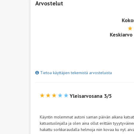
Arvostelut
Koko
Keskiarvo
Tietoa käyttäjien tekemistä arvosteluista
Yleisarvosana 3/5
Käyntin molemmat autoni saman päivän aikana katsatuk
katsastuslinjalla ja olen aina ollut erittäin tyyytyvä
hakattu sorkkaraudalla helmoja niin kovaa ku nyt. aiva