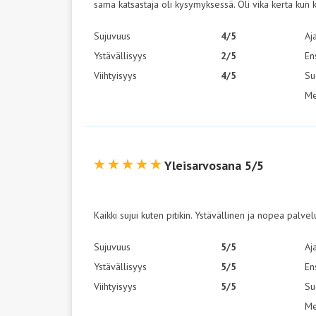
sama katsastaja oli kysymyksessä. Oli vika kerta kun k
Sujuvuus
4/5
Aj
Ystävällisyys
2/5
En
Viihtyisyys
4/5
Su
Me
Yleisarvosana 5/5
Kaikki sujui kuten pitikin. Ystävällinen ja nopea palvel
Sujuvuus
5/5
Aj
Ystävällisyys
5/5
En
Viihtyisyys
5/5
Su
Me