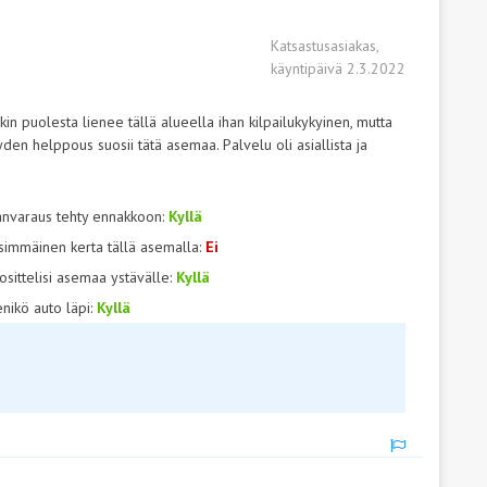
Katsastusasiakas,
käyntipäivä 2.3.2022
kin puolesta lienee tällä alueella ihan kilpailukykyinen, mutta
yden helppous suosii tätä asemaa. Palvelu oli asiallista ja
anvaraus tehty ennakkoon:
Kyllä
simmäinen kerta tällä asemalla:
Ei
osittelisi asemaa ystävälle:
Kyllä
nikö auto läpi:
Kyllä