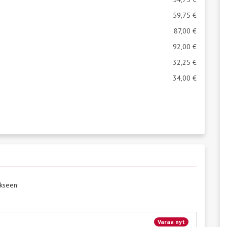
59,75 €
87,00 €
92,00 €
32,25 €
34,00 €
kseen:
Varaa nyt