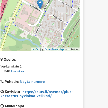
Leaflet
| ©
OpenStreetMap
contributors
Osoite:
Veikkarinkatu 1
05840
Hyvinkää
Puhelin:
Näytä numero
Kotisivut:
https://plus.fi/asemat/plus-
katsastus-hyvinkaa-veikkari/
Aukioloajat