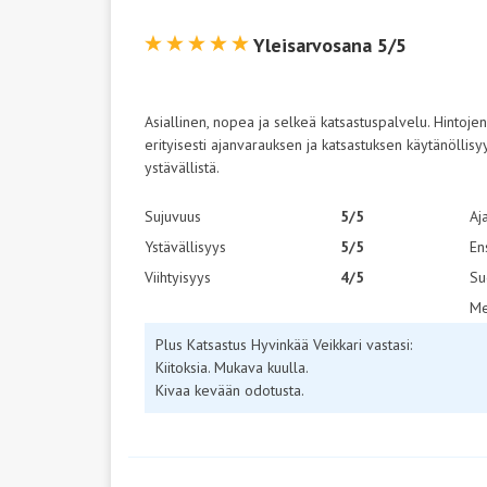
Yleisarvosana 5/5
Asiallinen, nopea ja selkeä katsastuspalvelu. Hintojen
erityisesti ajanvarauksen ja katsastuksen käytänöllisy
ystävällistä.
Sujuvuus
5/5
Aj
Ystävällisyys
5/5
En
Viihtyisyys
4/5
Su
Me
Plus Katsastus Hyvinkää Veikkari vastasi:
Kiitoksia. Mukava kuulla.
Kivaa kevään odotusta.