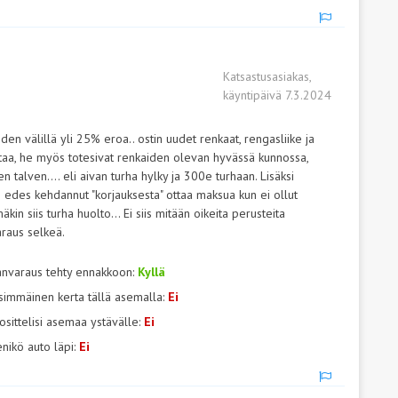
Katsastusasiakas,
käyntipäivä 7.3.2024
en välillä yli 25% eroa.. ostin uudet renkaat, rengasliike ja
astaa, he myös totesivat renkaiden olevan hyvässä kunnossa,
 talven.... eli aivan turha hylky ja 300e turhaan. Lisäksi
 edes kehdannut "korjauksesta" ottaa maksua kun ei ollut
in siis turha huolto... Ei siis mitään oikeita perusteita
araus selkeä.
anvaraus tehty ennakkoon:
Kyllä
simmäinen kerta tällä asemalla:
Ei
osittelisi asemaa ystävälle:
Ei
nikö auto läpi:
Ei