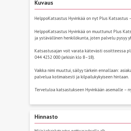
Kuvaus
HelppoKatsastus Hyvinkää on nyt Plus Katsastus – 
HelppoKatsastus Hyvinkää on muuttunut Plus Kats
ja ystävällinen henkilökunta, joten palvelu pysyy 
Katsastusajan voit varata kätevästi osoitteessa pl
044 4232 000 (arkisin klo 8–18).
Vaikka nimi muuttui, säilyy tärkein ennallaan: asi
palvelua kotimaisesti ja kilpailukykyiseen hintaan.
Tervetuloa katsastukseen Hyvinkään asemalle – ny
Hinnasto
Määräaikaiskatsastus nettivarauksella alk.