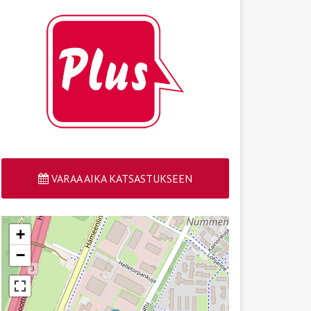
VARAA AIKA KATSASTUKSEEN
+
−