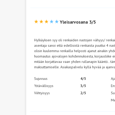
Yleisarvosana 3/5
Hylkäyksen syy oli renkaiden nastojen vähyys/ renkaid
asentaja sanoi että edellisistä renkaista puuttui 4 n
olisin kuulemma renkailla helposti ajanut ainakin yhden
huomautus ajovalojen kohdennuksesta, korjausliike ei
mitään korjattavaa vaan yhden rullanapin kääntö.. tämäk
maksuttamiselle. Asiakaspalvelu kyllä hyvää ja ajanv
Sujuvuus
4/5
Aj
Ystävällisyys
3/5
En
Viihtyisyys
2/5
Su
Me