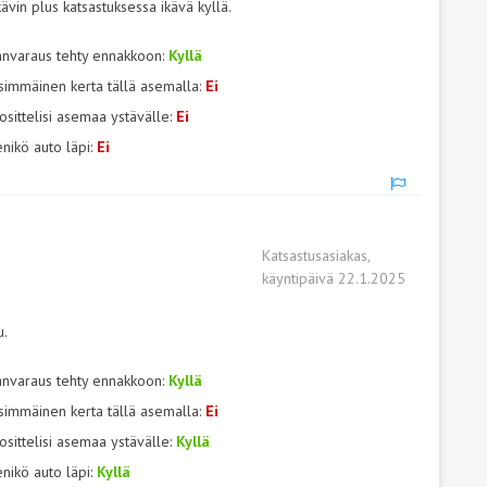
ävin plus katsastuksessa ikävä kyllä.
anvaraus tehty ennakkoon:
Kyllä
simmäinen kerta tällä asemalla:
Ei
osittelisi asemaa ystävälle:
Ei
nikö auto läpi:
Ei
Katsastusasiakas,
käyntipäivä 22.1.2025
u.
anvaraus tehty ennakkoon:
Kyllä
simmäinen kerta tällä asemalla:
Ei
osittelisi asemaa ystävälle:
Kyllä
nikö auto läpi:
Kyllä