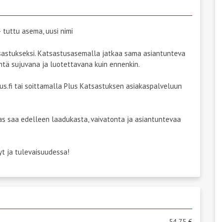
tuttu asema, uusi nimi
astukseksi. Katsastusasemalla jatkaa sama asiantunteva
yhtä sujuvana ja luotettavana kuin ennenkin.
us.fi tai soittamalla Plus Katsastuksen asiakaspalveluun
akas saa edelleen laadukasta, vaivatonta ja asiantuntevaa
t ja tulevaisuudessa!
54,75 €