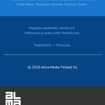
Päijät-Häme,
Satakunta,
Uusimaa,
Varsinais-Suomi,
Kilpailuta autohuolto: AutoJerry.fi
Vaihtoautot ja uudet autot: Autotalli.com
Käyttöehdot
-
Tietosuoja
© 2026 Alma Media Finland Oy