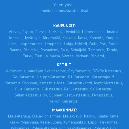
Yhteistyössä
Ilmoita laittomasta sisällöstä
KAUPUNGIT:
Alavus,
Espoo,
Forssa,
Helsinki,
Hyvinkää,
Hämeenlinna,
Imatra,
Joensuu,
Jyväskylä,
Järvenpää,
Kokkola,
Kotka,
Kouvola,
Kuopio,
Lahti,
Lappeenranta,
Lempäälä,
Lohja,
Mikkeli,
Oulu,
Pori,
Raisio,
Rauma,
Riihimäki,
Rovaniemi,
Salo,
Seinäjoki,
Tampere,
Tornio,
Turku,
Tuusula,
Vaasa,
Vantaa,
Varkaus,
Ylöjärvi,
KETJUT:
A-Katsastus,
Autoilijan Avainasemat,
CityKatsastus,
DEKRA Katsastus,
Go-Katsastus,
HelppoKatsastus,
K1 Katsastus,
Katsastajasi.fi,
Katsastus Kinnunen,
Katsastus-Ässä,
Katsastuskontti,
Kymppikatsastus,
Plus Katsastus,
Q-Katsastus,
Reilukatsastus,
SK Katsastus,
Sulan Katsastus Oy,
Suomen Laatukatsastus,
TJ-Katsastus,
Veikon Katsastus,
MAAKUNNAT:
Etelä-Karjala,
Etelä-Pohjanmaa,
Etelä-Savo,
Kainuu,
Kanta-Häme,
Keski-Pohjanmaa,
Keski-Suomi,
Kymenlaakso,
Lappi,
Pirkanmaa,
Pohjanmaa,
Pohjois-Karjala,
Pohjois-Pohjanmaa,
Pohjois-Savo,