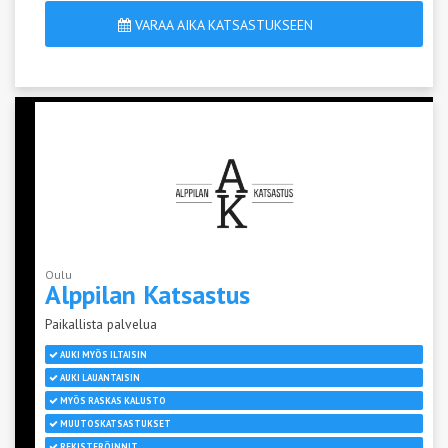
VARAA AIKA KATSASTUKSEEN
Oulu
Alppilan
Katsastus
Paikallista palvelua
AUKI MYÖS ILTAISIN
AUKI LAUANTAISIN
MYÖS RASKAS KALUSTO
MUUTOSKATSASTUKSET
REKISTERÖINNIT