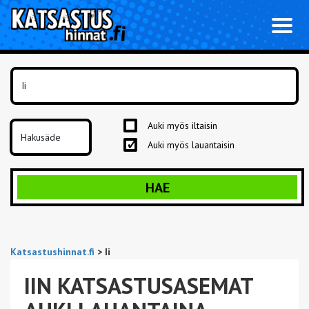
Toggl
naviga
Auki myös iltaisin
Auki myös lauantaisin
HAE
Katsastushinnat.fi
>
Ii
IIN KATSASTUSASEMAT