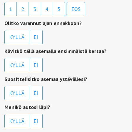
1
2
3
4
5
EOS
Olitko varannut ajan ennakkoon?
KYLLÄ
EI
Kävitkö tällä asemalla ensimmäistä kertaa?
KYLLÄ
EI
Suosittelisitko asemaa ystävällesi?
KYLLÄ
EI
Menikö autosi läpi?
KYLLÄ
EI