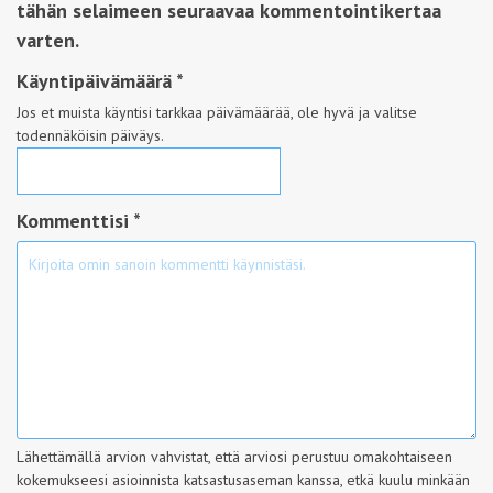
tähän selaimeen seuraavaa kommentointikertaa
varten.
Käyntipäivämäärä
*
Jos et muista käyntisi tarkkaa päivämäärää, ole hyvä ja valitse
todennäköisin päiväys.
Kommenttisi *
Lähettämällä arvion vahvistat, että arviosi perustuu omakohtaiseen
kokemukseesi asioinnista katsastusaseman kanssa, etkä kuulu minkään