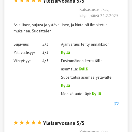
Yleisarvosana 5/5
Katsastusasiakas,
käyntipäivä 21.2.2025
Asiallinen, sujuva ja ystävällinen, ja hinta oli ilmoitetun
mukainen. Suosittelen.
Sujuvuus
5/5
Ajanvaraus tehty ennakkoon:
Ystävällisyys
5/5
Kyllä
Viihtyisyys
4/5
Ensimmäinen kerta tällä
asemalla:
Kyllä
Suosittelisi asemaa ystävälle:
Kyllä
Menikö auto läpi:
Kyllä
Yleisarvosana 5/5
Katsastusasiakas,