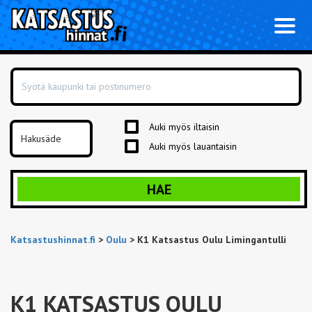
Toggl
naviga
Auki myös iltaisin
Auki myös lauantaisin
HAE
Katsastushinnat.fi
>
Oulu
>
K1 Katsastus Oulu Limingantulli
K1 KATSASTUS OULU