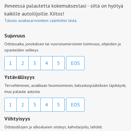
ihmeessä palautetta kokemuksestasi - siitä on hyötyä
kaikille autoilijoille. Kiitos!
Tutustu asiakasarviointien sääntöihin tästä.
Sujuvuus
Odotusaika, jonotuksen tai vuoronumeroinnin toimivuus, ohjeiden ja
opasteiden selkeys.
1
2
3
4
5
EOS
Ystävällisyys
Tervehtiminen, asiakkaan huomioiminen, katsastuspäätöksen läpikäynti,
muu palaute autosta.
1
2
3
4
5
EOS
Viihtyisyys
Odotustilojen ja ulkoalueen siisteys, kahvitarjoilu, lehdet.