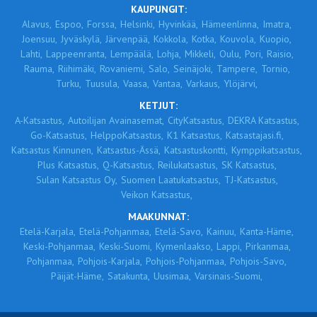
KAUPUNGIT:
Alavus,
Espoo,
Forssa,
Helsinki,
Hyvinkää,
Hämeenlinna,
Imatra,
Joensuu,
Jyväskylä,
Järvenpää,
Kokkola,
Kotka,
Kouvola,
Kuopio,
Lahti,
Lappeenranta,
Lempäälä,
Lohja,
Mikkeli,
Oulu,
Pori,
Raisio,
Rauma,
Riihimäki,
Rovaniemi,
Salo,
Seinäjoki,
Tampere,
Tornio,
Turku,
Tuusula,
Vaasa,
Vantaa,
Varkaus,
Ylöjärvi,
KETJUT:
A-Katsastus,
Autoilijan Avainasemat,
CityKatsastus,
DEKRA Katsastus,
Go-Katsastus,
HelppoKatsastus,
K1 Katsastus,
Katsastajasi.fi,
Katsastus Kinnunen,
Katsastus-Ässä,
Katsastuskontti,
Kymppikatsastus,
Plus Katsastus,
Q-Katsastus,
Reilukatsastus,
SK Katsastus,
Sulan Katsastus Oy,
Suomen Laatukatsastus,
TJ-Katsastus,
Veikon Katsastus,
MAAKUNNAT:
Etelä-Karjala,
Etelä-Pohjanmaa,
Etelä-Savo,
Kainuu,
Kanta-Häme,
Keski-Pohjanmaa,
Keski-Suomi,
Kymenlaakso,
Lappi,
Pirkanmaa,
Pohjanmaa,
Pohjois-Karjala,
Pohjois-Pohjanmaa,
Pohjois-Savo,
Päijät-Häme,
Satakunta,
Uusimaa,
Varsinais-Suomi,