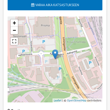
VARAA AIKA KATSASTUKSEEN
+
−
Leaflet
| ©
OpenStreetMap
contributors