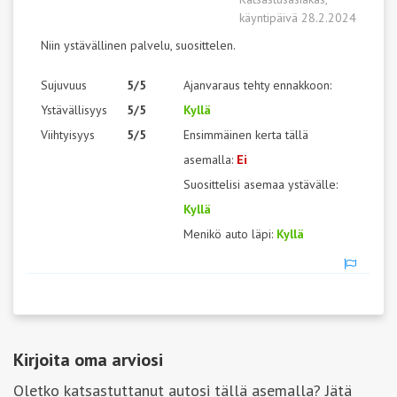
käyntipäivä 28.2.2024
Niin ystävällinen palvelu, suosittelen.
Sujuvuus
5/5
Ajanvaraus tehty ennakkoon:
Ystävällisyys
5/5
Kyllä
Viihtyisyys
5/5
Ensimmäinen kerta tällä
asemalla:
Ei
Suosittelisi asemaa ystävälle:
Kyllä
Menikö auto läpi:
Kyllä
Kirjoita oma arviosi
Oletko katsastuttanut autosi tällä asemalla? Jätä