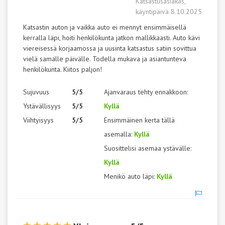
Katsastusasiakas,
käyntipäivä 8.10.2025
Katsastin auton ja vaikka auto ei mennyt ensimmäisellä
kerralla läpi, hoiti henkilökunta jatkon mallikkaasti. Auto kävi
viereisessä korjaamossa ja uusinta katsastus satiin sovittua
vielä samalle päivälle. Todella mukava ja asiantunteva
henkilökunta. Kiitos paljon!
Sujuvuus
5/5
Ajanvaraus tehty ennakkoon:
Ystävällisyys
5/5
Kyllä
Viihtyisyys
5/5
Ensimmäinen kerta tällä
asemalla:
Kyllä
Suosittelisi asemaa ystävälle:
Kyllä
Menikö auto läpi:
Kyllä