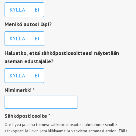
KYLLÄ
EI
Menikö autosi läpi?
KYLLÄ
EI
Haluatko, että sähköpostiosoitteesi näytetään
aseman edustajalle?
KYLLÄ
EI
Nimimerkki
*
Sähköpostiosoite
*
Ole hyvä ja anna toimiva sähköpostiosoite. Lähetämme sinulle
sähköpostilla linkin, jota klikkaamalla vahvistat antamasi arvion. Tällä