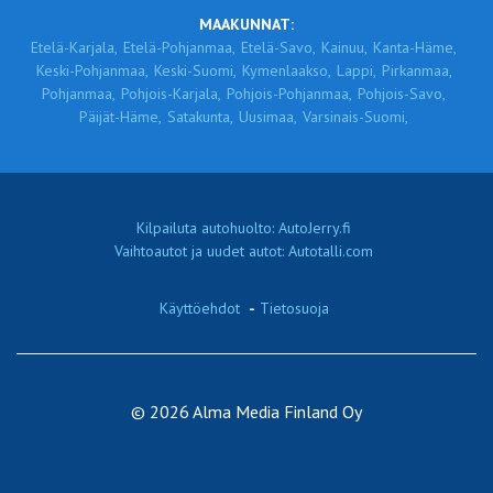
MAAKUNNAT:
Etelä-Karjala,
Etelä-Pohjanmaa,
Etelä-Savo,
Kainuu,
Kanta-Häme,
Keski-Pohjanmaa,
Keski-Suomi,
Kymenlaakso,
Lappi,
Pirkanmaa,
Pohjanmaa,
Pohjois-Karjala,
Pohjois-Pohjanmaa,
Pohjois-Savo,
Päijät-Häme,
Satakunta,
Uusimaa,
Varsinais-Suomi,
Kilpailuta autohuolto: AutoJerry.fi
Vaihtoautot ja uudet autot: Autotalli.com
Käyttöehdot
-
Tietosuoja
© 2026 Alma Media Finland Oy