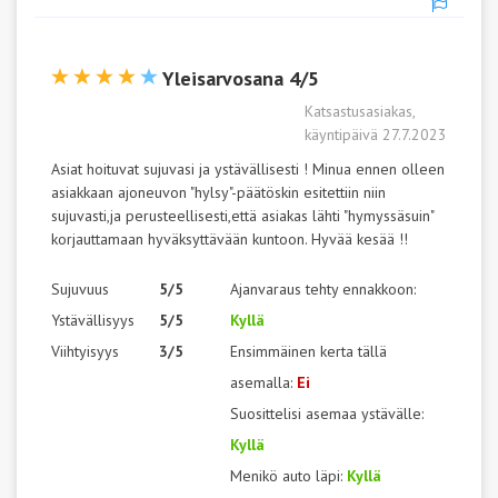
Yleisarvosana 4/5
Katsastusasiakas,
käyntipäivä 27.7.2023
Asiat hoituvat sujuvasi ja ystävällisesti ! Minua ennen olleen
asiakkaan ajoneuvon "hylsy"-päätöskin esitettiin niin
sujuvasti,ja perusteellisesti,että asiakas lähti "hymyssäsuin"
korjauttamaan hyväksyttävään kuntoon. Hyvää kesää !!
Sujuvuus
5/5
Ajanvaraus tehty ennakkoon:
Ystävällisyys
5/5
Kyllä
Viihtyisyys
3/5
Ensimmäinen kerta tällä
asemalla:
Ei
Suosittelisi asemaa ystävälle:
Kyllä
Menikö auto läpi:
Kyllä