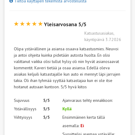
Tietoa käyttäjien tekemistä arvosteluista
Yleisarvosana 5/5
Katsastusasiakas,
käyntipäivä 3.7.2026
Olipa ystävällinen ja asiansa osaava katsastusmies. Neuvoi
ja antoi ohjeita kuinka pidetään autosta huolta. En olisi
valittanut vaikka olisi tullut hylsy oli niin hyvät asianosaavat
kommentit. Kaveri tietää ja osaa asiansa. Edellä oleva
asiakas keljuili katsastajalle kun auto ei mennyt läpi jarrujen
takia. Oli ihan tyhmää syyttää katsastajaa kun ei ole itse
hoitanut autoaan kuntoon. 5/5 hyvä kiitos
Sujuvuus
5/5
Ajanvaraus tehty ennakkoon:
Ystävällisyys
5/5
Kyllä
Viihtyisyys
5/5
Ensimmäinen kerta tällä
asemalla:
Ei
Suosittelisi asemaa ystävälle: