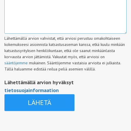
Lähettämällä arvion vahvistat, että arviosi perustuu omakohtaiseen
kokemukseesi asioinnista katsastusaseman kanssa, etkä kuulu minkään
katsastusyrityksen henkilökuntaan, etkä ole saanut minkäänlaista
korvausta arvion jättämistä. Vakuutat myös, että arvioisi on
sääntöjemme
mukainen. Sääntöjemme vastaisia arvioita ei julkaista.
Tällä haluamme edistää reilua peliä asemien välillä.
Lähettämällä arvion hyväksyt
tietosuojainformaation