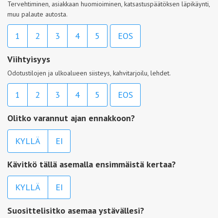
Tervehtiminen, asiakkaan huomioiminen, katsastuspäätöksen läpikäynti,
muu palaute autosta.
1
2
3
4
5
EOS
Viihtyisyys
Odotustilojen ja ulkoalueen siisteys, kahvitarjoilu, lehdet.
1
2
3
4
5
EOS
Olitko varannut ajan ennakkoon?
KYLLÄ
EI
Kävitkö tällä asemalla ensimmäistä kertaa?
KYLLÄ
EI
Suosittelisitko asemaa ystävällesi?