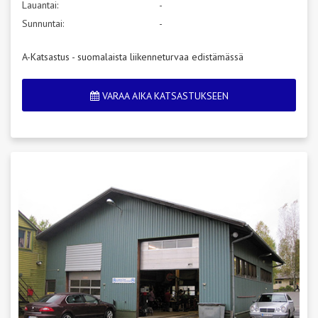
Lauantai:
-
Sunnuntai:
-
A-Katsastus - suomalaista liikenneturvaa edistämässä
VARAA AIKA KATSASTUKSEEN