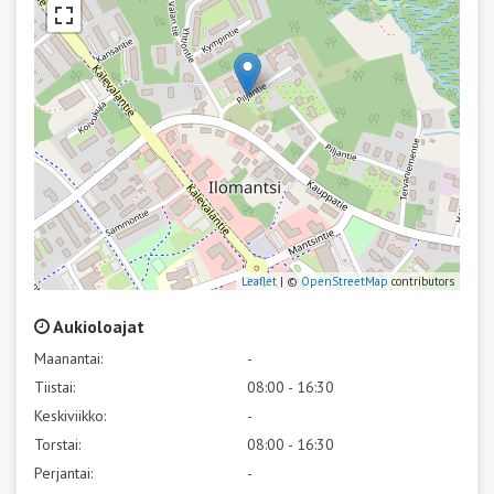
Leaflet
| ©
OpenStreetMap
contributors
Aukioloajat
Maanantai:
-
Tiistai:
08:00 - 16:30
Keskiviikko:
-
Torstai:
08:00 - 16:30
Perjantai:
-