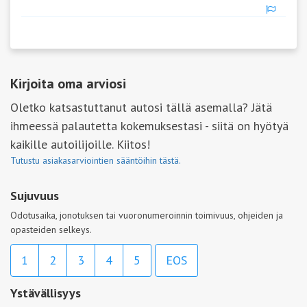
Kirjoita oma arviosi
Oletko katsastuttanut autosi tällä asemalla? Jätä
ihmeessä palautetta kokemuksestasi - siitä on hyötyä
kaikille autoilijoille. Kiitos!
Tutustu asiakasarviointien sääntöihin tästä.
Sujuvuus
Odotusaika, jonotuksen tai vuoronumeroinnin toimivuus, ohjeiden ja
opasteiden selkeys.
1
2
3
4
5
EOS
Ystävällisyys