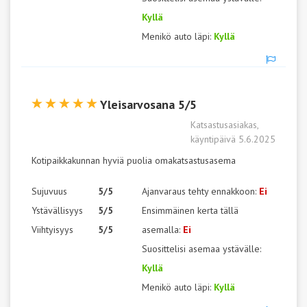
Kyllä
Menikö auto läpi:
Kyllä
Yleisarvosana 5/5
Katsastusasiakas,
käyntipäivä 5.6.2025
Kotipaikkakunnan hyviä puolia omakatsastusasema
Sujuvuus
5/5
Ajanvaraus tehty ennakkoon:
Ei
Ystävällisyys
5/5
Ensimmäinen kerta tällä
Viihtyisyys
5/5
asemalla:
Ei
Suosittelisi asemaa ystävälle:
Kyllä
Menikö auto läpi:
Kyllä