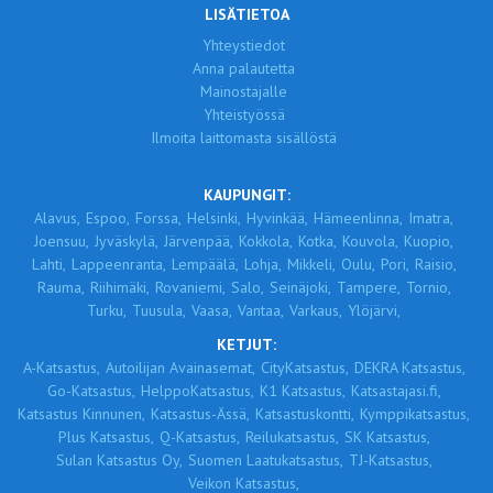
LISÄTIETOA
Yhteystiedot
Anna palautetta
Mainostajalle
Yhteistyössä
Ilmoita laittomasta sisällöstä
KAUPUNGIT:
Alavus,
Espoo,
Forssa,
Helsinki,
Hyvinkää,
Hämeenlinna,
Imatra,
Joensuu,
Jyväskylä,
Järvenpää,
Kokkola,
Kotka,
Kouvola,
Kuopio,
Lahti,
Lappeenranta,
Lempäälä,
Lohja,
Mikkeli,
Oulu,
Pori,
Raisio,
Rauma,
Riihimäki,
Rovaniemi,
Salo,
Seinäjoki,
Tampere,
Tornio,
Turku,
Tuusula,
Vaasa,
Vantaa,
Varkaus,
Ylöjärvi,
KETJUT:
A-Katsastus,
Autoilijan Avainasemat,
CityKatsastus,
DEKRA Katsastus,
Go-Katsastus,
HelppoKatsastus,
K1 Katsastus,
Katsastajasi.fi,
Katsastus Kinnunen,
Katsastus-Ässä,
Katsastuskontti,
Kymppikatsastus,
Plus Katsastus,
Q-Katsastus,
Reilukatsastus,
SK Katsastus,
Sulan Katsastus Oy,
Suomen Laatukatsastus,
TJ-Katsastus,
Veikon Katsastus,