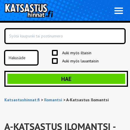
Toggl
naviga
Auki myös iltaisin
Auki myös lauantaisin
HAE
Katsastushinnat.fi
>
Ilomantsi
>
A-Katsastus Ilomantsi
A-KATSASTUS ILOMANTSI
-