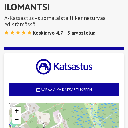
ILOMANTSI
A-Katsastus - suomalaista liikenneturvaa
edistämässä
Keskiarvo 4,7 -
3
arvostelua
VARAA AIKA KATSASTUKSEEN
+
−