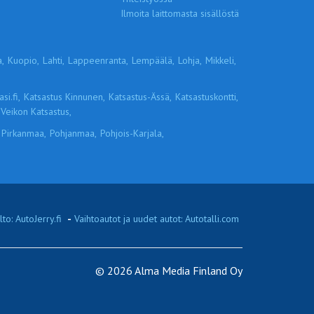
Ilmoita laittomasta sisällöstä
,
Kuopio,
Lahti,
Lappeenranta,
Lempäälä,
Lohja,
Mikkeli,
si.fi,
Katsastus Kinnunen,
Katsastus-Ässä,
Katsastuskontti,
Veikon Katsastus,
Pirkanmaa,
Pohjanmaa,
Pohjois-Karjala,
to: AutoJerry.fi
-
Vaihtoautot ja uudet autot: Autotalli.com
© 2026 Alma Media Finland Oy