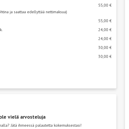
55,00 €
kohtina ja saattaa edellyttää nettimaksua)
55,00 €
k.
24,00 €
a
24,00 €
30,00 €
30,00 €
ole vielä arvosteluja
emalla? Jätä ihmeessä palautetta kokemuksestasi!