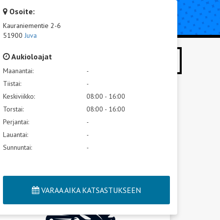
Osoite:
UTA KORJAUS
TIETOA KATSASTUKSESTA
Kauraniementie 2-6
51900
Juva
Aukioloajat
HAE
Maanantai:
-
Tiistai:
-
Keskiviikko:
08:00 - 16:00
Torstai:
08:00 - 16:00
Perjantai:
-
Lauantai:
-
Sunnuntai:
-
VARAA AIKA KATSASTUKSEEN