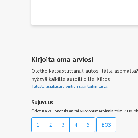
Kirjoita oma arviosi
Oletko katsastuttanut autosi tällä asemalla?
hyötyä kaikille autoilijoille. Kiitos!
Tutustu asiakasarviointien sääntöihin tästä.
Sujuvuus
Odotusaika, jonotuksen tai vuoronumeroinnin toimivuus, oh
1
2
3
4
5
EOS