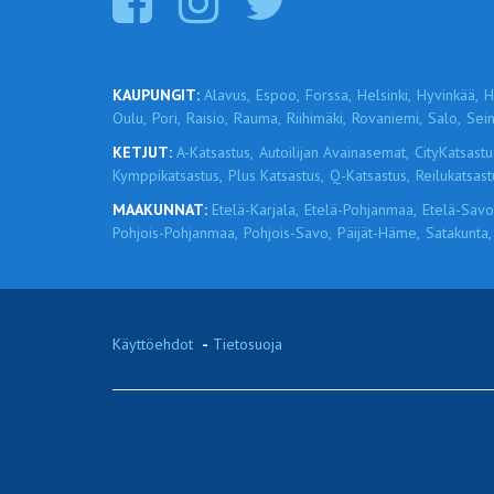
KAUPUNGIT:
Alavus,
Espoo,
Forssa,
Helsinki,
Hyvinkää,
H
Oulu,
Pori,
Raisio,
Rauma,
Riihimäki,
Rovaniemi,
Salo,
Sein
KETJUT:
A-Katsastus,
Autoilijan Avainasemat,
CityKatsastu
Kymppikatsastus,
Plus Katsastus,
Q-Katsastus,
Reilukatsast
MAAKUNNAT:
Etelä-Karjala,
Etelä-Pohjanmaa,
Etelä-Savo
Pohjois-Pohjanmaa,
Pohjois-Savo,
Päijät-Häme,
Satakunta,
Käyttöehdot
-
Tietosuoja