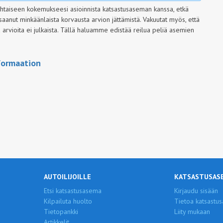
ohtaiseen kokemukseesi asioinnista katsastusaseman kanssa, etkä
saanut minkäänlaista korvausta arvion jättämistä. Vakuutat myös, että
rvioita ei julkaista.
Tällä haluamme edistää reilua peliä asemien
formaation
AUTOILIJOILLE
KATSASTUSAS
Etsi katsastusasema
Kirjaudu sisään
Kilpailuta huolto
Tietoa katsastus
Tietopankki
Liity mukaan
Artikkelit