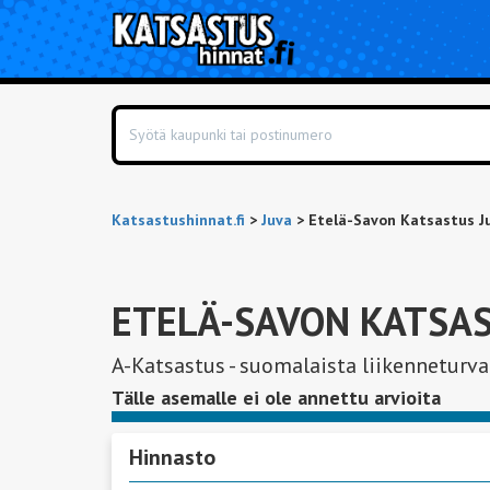
Katsastushinnat.fi
>
Juva
>
Etelä-Savon Katsastus J
ETELÄ-SAVON KATSAS
A-Katsastus - suomalaista liikenneturv
Tälle asemalle ei ole annettu arvioita
Hinnasto