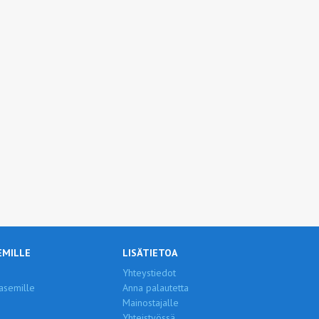
EMILLE
LISÄTIETOA
Yhteystiedot
asemille
Anna palautetta
Mainostajalle
Yhteistyössä