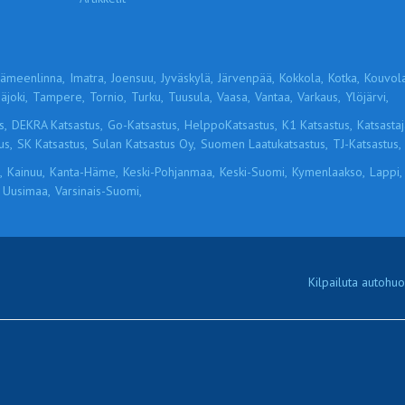
ämeenlinna,
Imatra,
Joensuu,
Jyväskylä,
Järvenpää,
Kokkola,
Kotka,
Kouvola
äjoki,
Tampere,
Tornio,
Turku,
Tuusula,
Vaasa,
Vantaa,
Varkaus,
Ylöjärvi,
s,
DEKRA Katsastus,
Go-Katsastus,
HelppoKatsastus,
K1 Katsastus,
Katsastaja
us,
SK Katsastus,
Sulan Katsastus Oy,
Suomen Laatukatsastus,
TJ-Katsastus,
,
Kainuu,
Kanta-Häme,
Keski-Pohjanmaa,
Keski-Suomi,
Kymenlaakso,
Lappi,
Uusimaa,
Varsinais-Suomi,
Kilpailuta autohuol