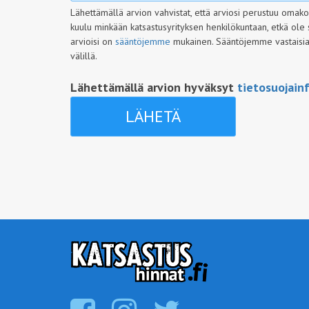
Lähettämällä arvion vahvistat, että arviosi perustuu omak
kuulu minkään katsastusyrityksen henkilökuntaan, etkä ole 
arvioisi on
sääntöjemme
mukainen. Sääntöjemme vastaisia a
välillä.
Lähettämällä arvion hyväksyt
tietosuojain