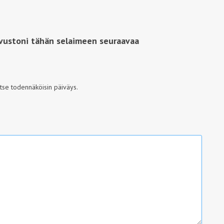
ivustoni tähän selaimeen seuraavaa
itse todennäköisin päiväys.