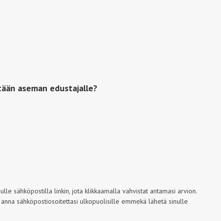
tään aseman edustajalle?
le sähköpostilla linkin, jota klikkaamalla vahvistat antamasi arvion.
 anna sähköpostiosoitettasi ulkopuolisille emmekä lähetä sinulle