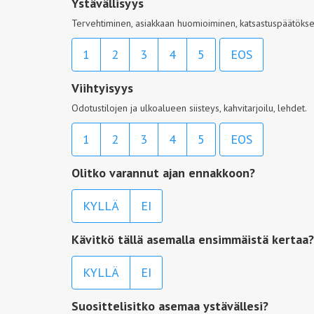
Ystävällisyys
Tervehtiminen, asiakkaan huomioiminen, katsastuspäätöksen
1
2
3
4
5
EOS
Viihtyisyys
Odotustilojen ja ulkoalueen siisteys, kahvitarjoilu, lehdet.
1
2
3
4
5
EOS
Olitko varannut ajan ennakkoon?
KYLLÄ
EI
Kävitkö tällä asemalla ensimmäistä kertaa?
KYLLÄ
EI
Suosittelisitko asemaa ystävällesi?