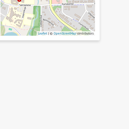
Leaflet
| ©
OpenStreetMap
contributors