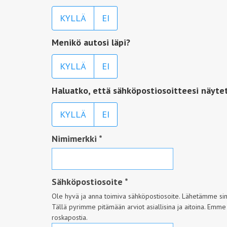
KYLLÄ
EI
Menikö autosi läpi?
KYLLÄ
EI
Haluatko, että sähköpostiosoitteesi näyte
KYLLÄ
EI
Nimimerkki
*
Sähköpostiosoite
*
Ole hyvä ja anna toimiva sähköpostiosoite. Lähetämme sinul
Tällä pyrimme pitämään arviot asiallisina ja aitoina. Emme
roskapostia.