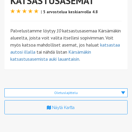
KATSASTUSASEMAT
|
5 arvostelua keskiarvolla 4.8
Palvelustamme löytyy
10
katsastusasemaa Kärsämäkin
alueelta, joista voit valita itsellesi sopivimman. Voit
myös katsoa mahdolliset asemat, jos haluat
katsastaa
autosi illalla
tai nähdä listan
Kärsämäkin
katsastusasemista auki lauantaisin
.
Oletuslajittelu
Näytä Kartta