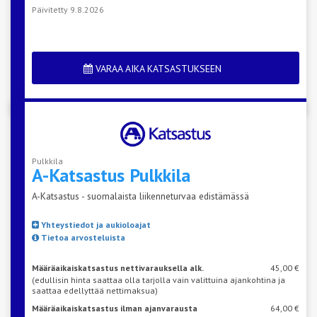
Päivitetty 9.8.2026
VARAA AIKA KATSASTUKSEEN
Pulkkila
A-Katsastus
Pulkkila
A-Katsastus - suomalaista liikenneturvaa edistämässä
Yhteystiedot ja aukioloajat
Tietoa arvosteluista
Määräaikaiskatsastus nettivarauksella alk.
45,00 €
(edullisin hinta saattaa olla tarjolla vain valittuina ajankohtina ja
saattaa edellyttää nettimaksua)
Määräaikaiskatsastus ilman ajanvarausta
64,00 €