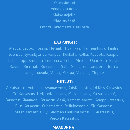
Yhteystiedot
Anna palautetta
Mainostajalle
Yhteistyössä
Ilmoita laittomasta sisällöstä
KAUPUNGIT:
Alavus,
Espoo,
Forssa,
Helsinki,
Hyvinkää,
Hämeenlinna,
Imatra,
Joensuu,
Jyväskylä,
Järvenpää,
Kokkola,
Kotka,
Kouvola,
Kuopio,
Lahti,
Lappeenranta,
Lempäälä,
Lohja,
Mikkeli,
Oulu,
Pori,
Raisio,
Rauma,
Riihimäki,
Rovaniemi,
Salo,
Seinäjoki,
Tampere,
Tornio,
Turku,
Tuusula,
Vaasa,
Vantaa,
Varkaus,
Ylöjärvi,
KETJUT:
A-Katsastus,
Autoilijan Avainasemat,
CityKatsastus,
DEKRA Katsastus,
Go-Katsastus,
HelppoKatsastus,
K1 Katsastus,
Katsastajasi.fi,
Katsastus Kinnunen,
Katsastus-Ässä,
Katsastuskontti,
Kymppikatsastus,
Plus Katsastus,
Q-Katsastus,
Reilukatsastus,
SK Katsastus,
Sulan Katsastus Oy,
Suomen Laatukatsastus,
TJ-Katsastus,
Veikon Katsastus,
MAAKUNNAT: