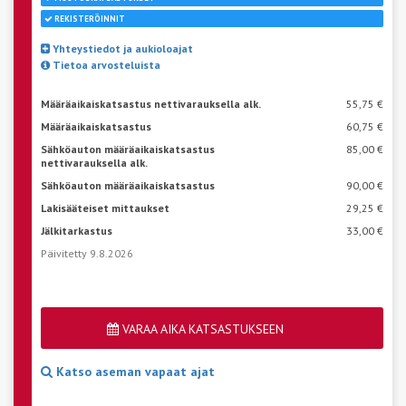
REKISTERÖINNIT
Yhteystiedot ja aukioloajat
Tietoa arvosteluista
Määräaikaiskatsastus nettivarauksella alk.
55,75 €
Määräaikaiskatsastus
60,75 €
Sähköauton määräaikaiskatsastus
85,00 €
nettivarauksella alk.
Sähköauton määräaikaiskatsastus
90,00 €
Lakisääteiset mittaukset
29,25 €
Jälkitarkastus
33,00 €
Päivitetty 9.8.2026
VARAA AIKA KATSASTUKSEEN
Katso aseman vapaat ajat