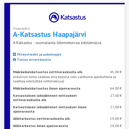
Haapajärvi
A-Katsastus
Haapajärvi
A-Katsastus - suomalaista liikenneturvaa edistämässä
Yhteystiedot ja aukioloajat
Tietoa arvosteluista
Määräaikaiskatsastus nettivarauksella alk.
45,00 €
(edullisin hinta saattaa olla tarjolla vain valittuina ajankohtina ja
saattaa edellyttää nettimaksua)
Määräaikaiskatsastus ilman ajanvarausta
64,00 €
Katsastuksen lakisääteiset mittaukset
27,00 €
nettivarauksella alk.
Katsastuksen lakisääteiset mittaukset ilman
27,00 €
ajanvarausta
Jälkitarkastus nettivarauksella alk.
29,00 €
Jälkitarkastus ilman ajanvarausta
29,00 €