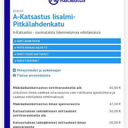
Iisalmi
A-Katsastus
Iisalmi-
Pitkälahdenkatu
A-Katsastus - suomalaista liikenneturvaa edistämässä
AUKI LAUANTAISIN
MYÖS RASKAS KALUSTO
MUUTOSKATSASTUKSET
REKISTERÖINNIT
Yhteystiedot ja aukioloajat
Tietoa arvosteluista
Määräaikaiskatsastus nettivarauksella alk.
40,00 €
(edullisin hinta saattaa olla tarjolla vain valittuina ajankohtina ja
saattaa edellyttää nettimaksua)
Määräaikaiskatsastus ilman ajanvarausta
47,00 €
Katsastuksen lakisääteiset mittaukset
30,00 €
nettivarauksella alk.
Katsastuksen lakisääteiset mittaukset ilman
30,00 €
ajanvarausta