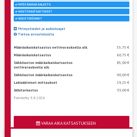
MYÖS RASKAS KALUSTO
MUUTOSKATSASTUKSET
REKISTERÖINNIT
Yhteystiedot ja aukioloajat
Tietoa arvosteluista
Määräaikaiskatsastus nettivarauksella alk.
55,75 €
Määräaikaiskatsastus
60,75 €
Sähköauton määräaikaiskatsastus
85,00 €
nettivarauksella alk.
Sähköauton määräaikaiskatsastus
90,00 €
Lakisääteiset mittaukset
29,25 €
Jälkitarkastus
33,00 €
Päivitetty 9.8.2026
VARAA AIKA KATSASTUKSEEN