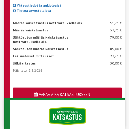
Yhteystiedot ja aukioloajat
Tietoa arvosteluista
Määräaikaiskatsastus nettivarauksella alk.
51,75 €
Määräaikaiskatsastus
57,75 €
Sähköauton määräaikaiskatsastus
79,00 €
nettivarauksella alk.
Sähköauton määräaikaiskatsastus
85,00 €
Lakisääteiset mittaukset
27,25 €
Jälkitarkastus
30,00 €
Päivitetty 9.8.2026
VARAA AIKA KATSASTUKSEEN
Katso aseman vapaat ajat