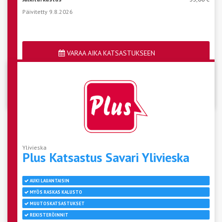
Päivitetty 9.8.2026
VARAA AIKA KATSASTUKSEEN
Katso aseman vapaat ajat
Ylivieska
Plus Katsastus Savari
Ylivieska
AUKI LAUANTAISIN
MYÖS RASKAS KALUSTO
MUUTOSKATSASTUKSET
REKISTERÖINNIT