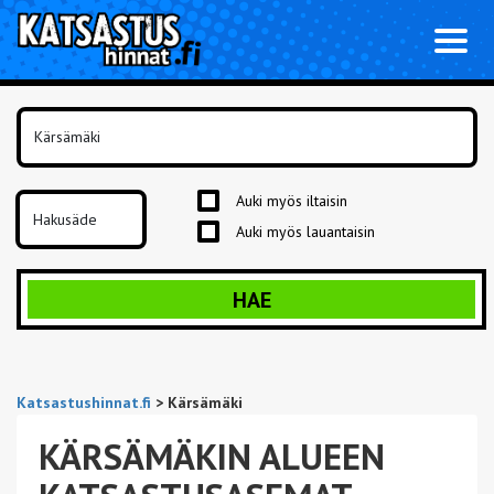
Toggl
naviga
Auki myös iltaisin
Auki myös lauantaisin
HAE
Katsastushinnat.fi
>
Kärsämäki
KÄRSÄMÄKIN ALUEEN