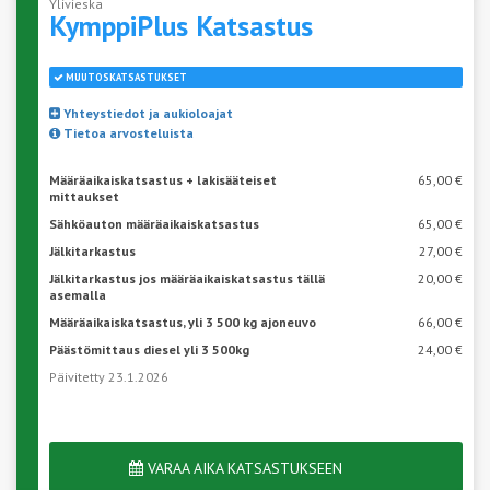
Ylivieska
KymppiPlus
Katsastus
MUUTOSKATSASTUKSET
Yhteystiedot ja aukioloajat
Tietoa arvosteluista
Määräaikaiskatsastus + lakisääteiset
65,00 €
mittaukset
Sähköauton määräaikaiskatsastus
65,00 €
Jälkitarkastus
27,00 €
Jälkitarkastus jos määräaikaiskatsastus tällä
20,00 €
asemalla
Määräaikaiskatsastus, yli 3 500 kg ajoneuvo
66,00 €
Päästömittaus diesel yli 3 500kg
24,00 €
Päivitetty 23.1.2026
VARAA AIKA KATSASTUKSEEN