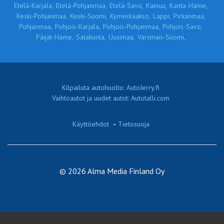
Etelä-Karjala,
Etelä-Pohjanmaa,
Etelä-Savo,
Kainuu,
Kanta-Häme,
Keski-Pohjanmaa,
Keski-Suomi,
Kymenlaakso,
Lappi,
Pirkanmaa,
Pohjanmaa,
Pohjois-Karjala,
Pohjois-Pohjanmaa,
Pohjois-Savo,
Päijät-Häme,
Satakunta,
Uusimaa,
Varsinais-Suomi,
Kilpailuta autohuolto: AutoJerry.fi
Vaihtoautot ja uudet autot: Autotalli.com
Käyttöehdot
-
Tietosuoja
© 2026 Alma Media Finland Oy