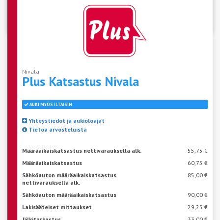
Katso aseman vapaat ajat
Nivala
Plus Katsastus
Nivala
AUKI MYÖS ILTAISIN
Yhteystiedot ja aukioloajat
Tietoa arvosteluista
Määräaikaiskatsastus nettivarauksella alk.
55,75 €
Määräaikaiskatsastus
60,75 €
Sähköauton määräaikaiskatsastus
85,00 €
nettivarauksella alk.
Sähköauton määräaikaiskatsastus
90,00 €
Lakisääteiset mittaukset
29,25 €
Jälkitarkastus
33,00 €