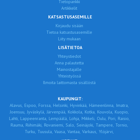
Tietopankki
Artikkelit
KATSASTUSASEMILLE
Kirjaudu sisään
Tietoa katsastusasemille
Liity mukaan
LISÄTIETOA
Yhteystiedot
Anna palautetta
Mainostajalle
Yhteistyössä
Ilmoita laittomasta sisällöstä
KAUPUNGIT:
Alavus,
Espoo,
Forssa,
Helsinki,
Hyvinkää,
Hämeenlinna,
Imatra,
Joensuu,
Jyväskylä,
Järvenpää,
Kokkola,
Kotka,
Kouvola,
Kuopio,
Lahti,
Lappeenranta,
Lempäälä,
Lohja,
Mikkeli,
Oulu,
Pori,
Raisio,
Rauma,
Riihimäki,
Rovaniemi,
Salo,
Seinäjoki,
Tampere,
Tornio,
Turku,
Tuusula,
Vaasa,
Vantaa,
Varkaus,
Ylöjärvi,