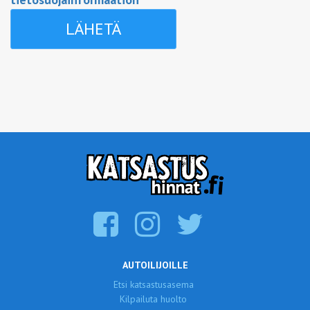
AUTOILIJOILLE
Etsi katsastusasema
Kilpailuta huolto