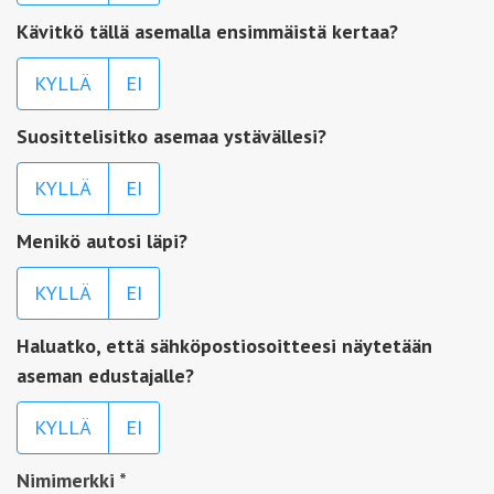
Kävitkö tällä asemalla ensimmäistä kertaa?
KYLLÄ
EI
Suosittelisitko asemaa ystävällesi?
KYLLÄ
EI
Menikö autosi läpi?
KYLLÄ
EI
Haluatko, että sähköpostiosoitteesi näytetään
aseman edustajalle?
KYLLÄ
EI
Nimimerkki
*