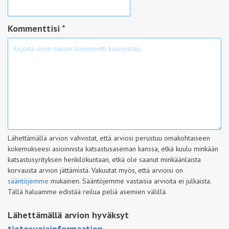
Kommenttisi *
Lähettämällä arvion vahvistat, että arviosi perustuu omakohtaiseen
kokemukseesi asioinnista katsastusaseman kanssa, etkä kuulu minkään
katsastusyrityksen henkilökuntaan, etkä ole saanut minkäänlaista
korvausta arvion jättämistä. Vakuutat myös, että arvioisi on
sääntöjemme
mukainen. Sääntöjemme vastaisia arvioita ei julkaista.
Tällä haluamme edistää reilua peliä asemien välillä.
Lähettämällä arvion hyväksyt
tietosuojainformaation