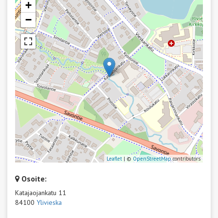
+
−
Leaflet
| ©
OpenStreetMap
contributors
Osoite:
Katajaojankatu 11
84100
Ylivieska