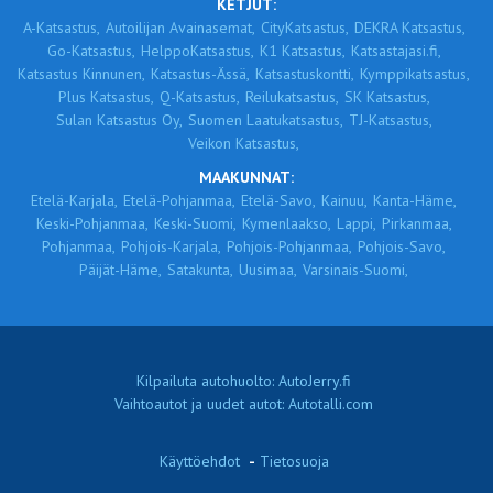
KETJUT:
A-Katsastus,
Autoilijan Avainasemat,
CityKatsastus,
DEKRA Katsastus,
Go-Katsastus,
HelppoKatsastus,
K1 Katsastus,
Katsastajasi.fi,
Katsastus Kinnunen,
Katsastus-Ässä,
Katsastuskontti,
Kymppikatsastus,
Plus Katsastus,
Q-Katsastus,
Reilukatsastus,
SK Katsastus,
Sulan Katsastus Oy,
Suomen Laatukatsastus,
TJ-Katsastus,
Veikon Katsastus,
MAAKUNNAT:
Etelä-Karjala,
Etelä-Pohjanmaa,
Etelä-Savo,
Kainuu,
Kanta-Häme,
Keski-Pohjanmaa,
Keski-Suomi,
Kymenlaakso,
Lappi,
Pirkanmaa,
Pohjanmaa,
Pohjois-Karjala,
Pohjois-Pohjanmaa,
Pohjois-Savo,
Päijät-Häme,
Satakunta,
Uusimaa,
Varsinais-Suomi,
Kilpailuta autohuolto: AutoJerry.fi
Vaihtoautot ja uudet autot: Autotalli.com
Käyttöehdot
-
Tietosuoja