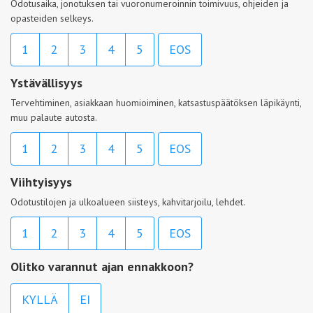
Odotusaika, jonotuksen tai vuoronumeroinnin toimivuus, ohjeiden ja
opasteiden selkeys.
1
2
3
4
5
EOS
Ystävällisyys
Tervehtiminen, asiakkaan huomioiminen, katsastuspäätöksen läpikäynti,
muu palaute autosta.
1
2
3
4
5
EOS
Viihtyisyys
Odotustilojen ja ulkoalueen siisteys, kahvitarjoilu, lehdet.
1
2
3
4
5
EOS
Olitko varannut ajan ennakkoon?
KYLLÄ
EI