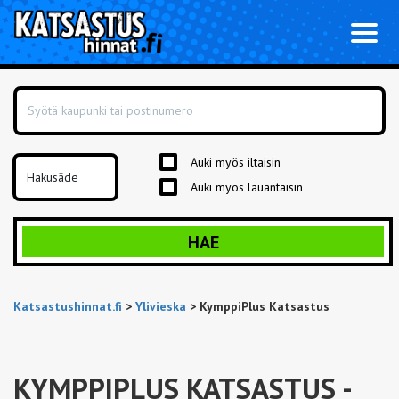
Toggl
naviga
Auki myös iltaisin
Auki myös lauantaisin
HAE
Katsastushinnat.fi
>
Ylivieska
>
KymppiPlus Katsastus
KYMPPIPLUS KATSASTUS
-