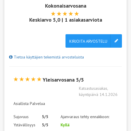
Kokonaisarvosana
Keskiarvo
5,0
|
1
asiakasarviota
KIRJOITA ARVOSTELU
Tietoa käyttäjien tekemistä arvosteluista
Yleisarvosana 5/5
Katsastusasiakas,
käyntipäivä 14.1.2026
Asiallista Palvelua
Sujuvuus
5/5
Ajanvaraus tehty ennakkoon:
Ystävällisyys
5/5
Kyllä