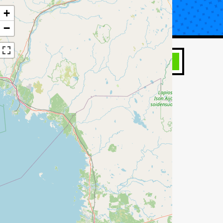
+
UTA KORJAUS
TIETOA KATSASTUKSESTA
−
HAE