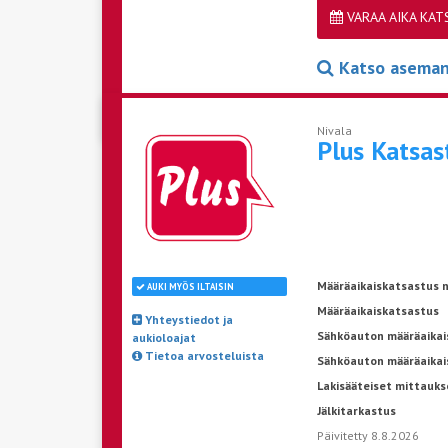
VARAA AIKA KA
Katso aseman 
Nivala
Plus Katsa
Määräaikaiskatsastus n
AUKI MYÖS ILTAISIN
Määräaikaiskatsastus
Yhteystiedot ja
Sähköauton määräaikais
aukioloajat
Tietoa arvosteluista
Sähköauton määräaikai
Lakisääteiset mittauks
Jälkitarkastus
Päivitetty 8.8.2026