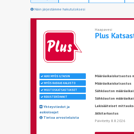
Näin järjestämme hakutuloksesi
Haapavesi
Plus Katsa
Määräaikaiskatsastus n
AUKI MYÖS ILTAISIN
Määräaikaiskatsastus
MYÖS RASKAS KALUSTO
MUUTOSKATSASTUKSET
Sähköauton määräaikais
REKISTERÖINNIT
Sähköauton määräaikai
Lakisääteiset mittauks
Yhteystiedot ja
aukioloajat
Jälkitarkastus
Tietoa arvosteluista
Päivitetty 8.8.2026