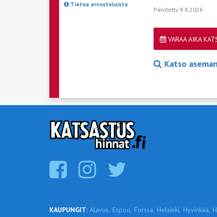
Tietoa arvosteluista
Päivitetty 8.8.2026
VARAA AIKA KA
Katso aseman 
KAUPUNGIT:
Alavus,
Espoo,
Forssa,
Helsinki,
Hyvinkää,
H