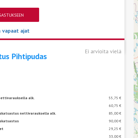
TSASTUKSEEN
vapaat ajat
Ei arvioita vielä
stus
Pihtipudas
ettivarauksella alk.
55,75 €
60,75 €
katsastus nettivarauksella alk.
85,00 €
skatsastus
90,00 €
et
29,25 €
33,00 €