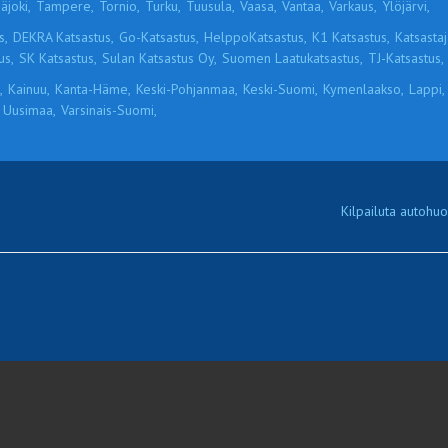
äjoki,
Tampere,
Tornio,
Turku,
Tuusula,
Vaasa,
Vantaa,
Varkaus,
Ylöjärvi,
s,
DEKRA Katsastus,
Go-Katsastus,
HelppoKatsastus,
K1 Katsastus,
Katsastaja
us,
SK Katsastus,
Sulan Katsastus Oy,
Suomen Laatukatsastus,
TJ-Katsastus,
,
Kainuu,
Kanta-Häme,
Keski-Pohjanmaa,
Keski-Suomi,
Kymenlaakso,
Lappi,
Uusimaa,
Varsinais-Suomi,
Kilpailuta autohuol