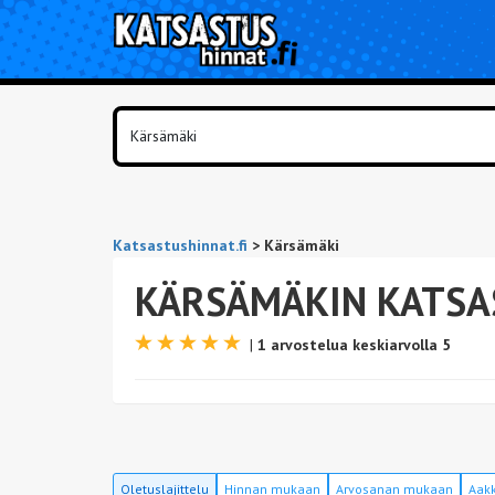
Katsastushinnat.fi
>
Kärsämäki
KÄRSÄMÄKIN KATSA
|
1 arvostelua keskiarvolla 5
Oletuslajittelu
Hinnan mukaan
Arvosanan mukaan
Aakk