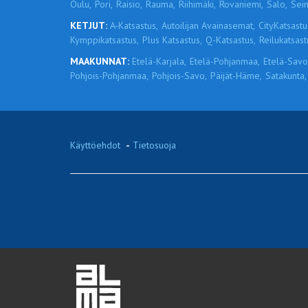
Oulu,
Pori,
Raisio,
Rauma,
Riihimäki,
Rovaniemi,
Salo,
Sein
KETJUT:
A-Katsastus,
Autoilijan Avainasemat,
CityKatsastu
Kymppikatsastus,
Plus Katsastus,
Q-Katsastus,
Reilukatsast
MAAKUNNAT:
Etelä-Karjala,
Etelä-Pohjanmaa,
Etelä-Savo
Pohjois-Pohjanmaa,
Pohjois-Savo,
Päijät-Häme,
Satakunta,
Käyttöehdot
-
Tietosuoja