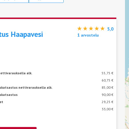
5,0
stus
Haapavesi
1
arvostelu
ettivarauksella alk.
55,75 €
60,75 €
katsastus nettivarauksella alk.
85,00 €
skatsastus
90,00 €
et
29,25 €
33,00 €