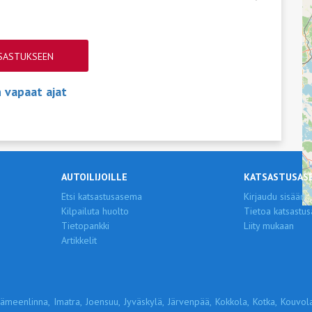
TSASTUKSEEN
vapaat ajat
AUTOILIJOILLE
KATSASTUSAS
Etsi katsastusasema
Kirjaudu sisään
Kilpailuta huolto
Tietoa katsastus
Tietopankki
Liity mukaan
Artikkelit
ämeenlinna,
Imatra,
Joensuu,
Jyväskylä,
Järvenpää,
Kokkola,
Kotka,
Kouvola