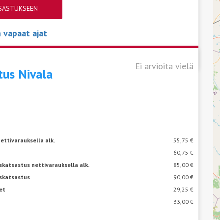
TSASTUKSEEN
vapaat ajat
Ei arvioita vielä
stus
Nivala
ettivarauksella alk.
55,75 €
60,75 €
katsastus nettivarauksella alk.
85,00 €
skatsastus
90,00 €
et
29,25 €
33,00 €