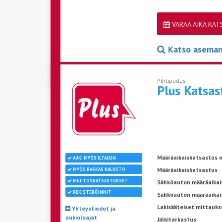
VARAA AIKA KA
Katso aseman 
Pihtipudas
Plus Katsa
Määräaikaiskatsastus n
AUKI MYÖS ILTAISIN
Määräaikaiskatsastus
MYÖS RASKAS KALUSTO
MUUTOSKATSASTUKSET
Sähköauton määräaikais
REKISTERÖINNIT
Sähköauton määräaikai
Lakisääteiset mittauks
Yhteystiedot ja
aukioloajat
Jälkitarkastus