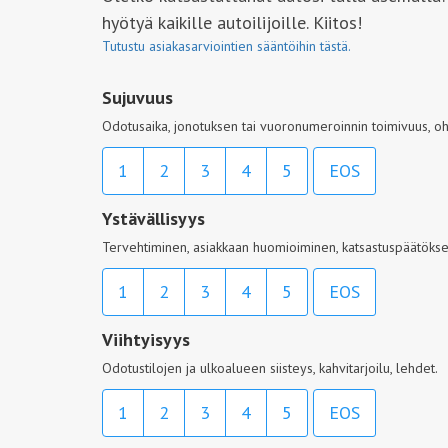
hyötyä kaikille autoilijoille. Kiitos!
Tutustu asiakasarviointien sääntöihin tästä.
Sujuvuus
Odotusaika, jonotuksen tai vuoronumeroinnin toimivuus, oh
1
2
3
4
5
EOS
Ystävällisyys
Tervehtiminen, asiakkaan huomioiminen, katsastuspäätöksen
1
2
3
4
5
EOS
Viihtyisyys
Odotustilojen ja ulkoalueen siisteys, kahvitarjoilu, lehdet.
1
2
3
4
5
EOS