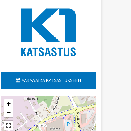
VARAA AIKA KATSASTUKSEEN
+
−