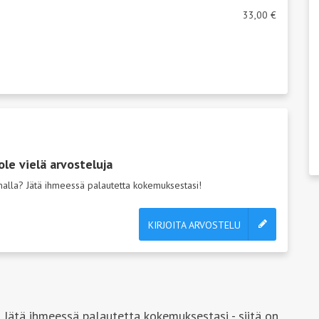
33,00 €
ole vielä arvosteluja
emalla? Jätä ihmeessä palautetta kokemuksestasi!
KIRJOITA ARVOSTELU
 Jätä ihmeessä palautetta kokemuksestasi - siitä on