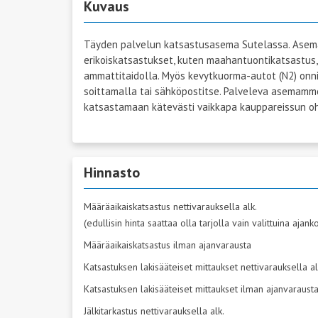
Kuvaus
Täyden palvelun katsastusasema Sutelassa. Asema
erikoiskatsastukset, kuten maahantuontikatsastus,
ammattitaidolla. Myös kevytkuorma-autot (N2) onn
soittamalla tai sähköpostitse. Palveleva asemamme
katsastamaan kätevästi vaikkapa kauppareissun o
Hinnasto
Määräaikaiskatsastus nettivarauksella alk.
(edullisin hinta saattaa olla tarjolla vain valittuina ajan
Määräaikaiskatsastus ilman ajanvarausta
Katsastuksen lakisääteiset mittaukset nettivarauksella al
Katsastuksen lakisääteiset mittaukset ilman ajanvaraust
Jälkitarkastus nettivarauksella alk.