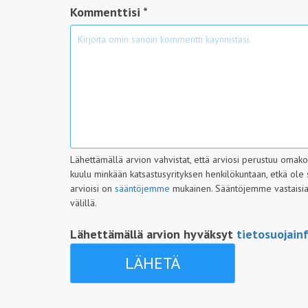
Kommenttisi *
Lähettämällä arvion vahvistat, että arviosi perustuu omak
kuulu minkään katsastusyrityksen henkilökuntaan, etkä ole 
arvioisi on
sääntöjemme
mukainen. Sääntöjemme vastaisia a
välillä.
Lähettämällä arvion hyväksyt
tietosuojain