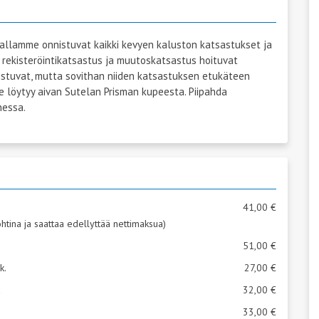
llamme onnistuvat kaikki kevyen kaluston katsastukset ja
 rekisteröintikatsastus ja muutoskatsastus hoituvat
istuvat, mutta sovithan niiden katsastuksen etukäteen
 löytyy aivan Sutelan Prisman kupeesta. Piipahda
hessa.
41,00 €
kohtina ja saattaa edellyttää nettimaksua)
51,00 €
k.
27,00 €
a
32,00 €
33,00 €