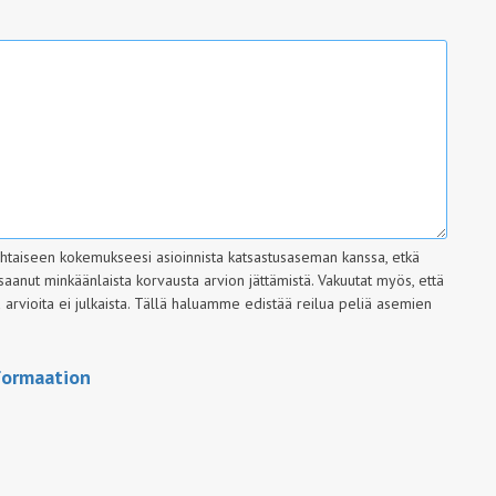
ohtaiseen kokemukseesi asioinnista katsastusaseman kanssa, etkä
saanut minkäänlaista korvausta arvion jättämistä. Vakuutat myös, että
rvioita ei julkaista.
Tällä haluamme edistää reilua peliä asemien
formaation