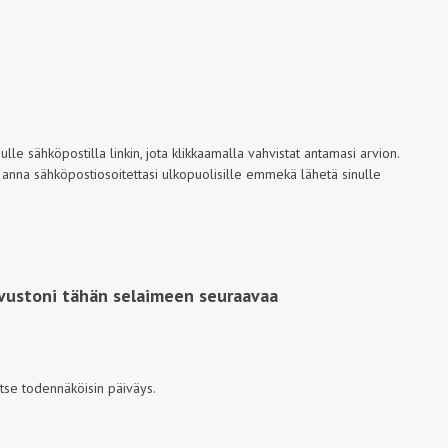
le sähköpostilla linkin, jota klikkaamalla vahvistat antamasi arvion.
 anna sähköpostiosoitettasi ulkopuolisille emmekä lähetä sinulle
ivustoni tähän selaimeen seuraavaa
itse todennäköisin päiväys.