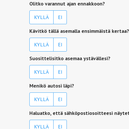
Olitko varannut ajan ennakkoon?
KYLLÄ
EI
Kävitkö tällä asemalla ensimmäistä kertaa?
KYLLÄ
EI
Suosittelisitko asemaa ystävällesi?
KYLLÄ
EI
Menikö autosi läpi?
KYLLÄ
EI
Haluatko, että sähköpostiosoitteesi näyte
KYLLÄ
EI