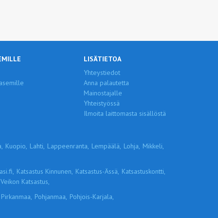
EMILLE
LISÄTIETOA
Yhteystiedot
asemille
Anna palautetta
Mainostajalle
Yhteistyössä
Ilmoita laittomasta sisällöstä
,
Kuopio,
Lahti,
Lappeenranta,
Lempäälä,
Lohja,
Mikkeli,
si.fi,
Katsastus Kinnunen,
Katsastus-Ässä,
Katsastuskontti,
Veikon Katsastus,
Pirkanmaa,
Pohjanmaa,
Pohjois-Karjala,