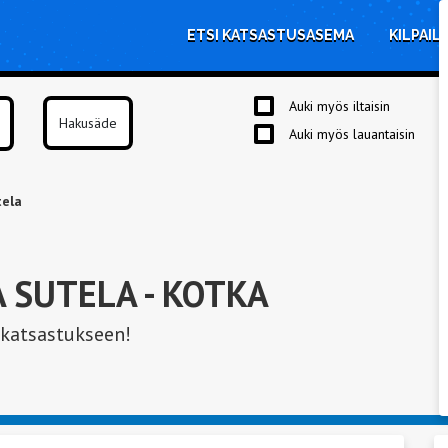
ETSI KATSASTUSASEMA
KILPAIL
Auki myös iltaisin
Auki myös lauantaisin
tela
A SUTELA
- KOTKA
 katsastukseen!