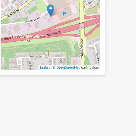
Leaflet
| ©
OpenStreetMap
contributors