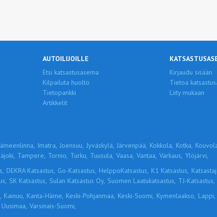
AUTOILIJOILLE
KATSASTUSAS
Etsi katsastusasema
Kirjaudu sisään
Kilpailuta huolto
Tietoa katsastus
Tietopankki
Liity mukaan
Artikkelit
ämeenlinna,
Imatra,
Joensuu,
Jyväskylä,
Järvenpää,
Kokkola,
Kotka,
Kouvola
äjoki,
Tampere,
Tornio,
Turku,
Tuusula,
Vaasa,
Vantaa,
Varkaus,
Ylöjärvi,
s,
DEKRA Katsastus,
Go-Katsastus,
HelppoKatsastus,
K1 Katsastus,
Katsastaja
us,
SK Katsastus,
Sulan Katsastus Oy,
Suomen Laatukatsastus,
TJ-Katsastus,
,
Kainuu,
Kanta-Häme,
Keski-Pohjanmaa,
Keski-Suomi,
Kymenlaakso,
Lappi,
Uusimaa,
Varsinais-Suomi,