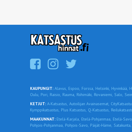
KAUPUNGIT:
Alavus,
Espoo,
Forssa,
Helsinki,
Hyvinkää,
H
Oulu,
Pori,
Raisio,
Rauma,
Riihimäki,
Rovaniemi,
Salo,
Sein
KETJUT:
A-Katsastus,
Autoilijan Avainasemat,
CityKatsastu
Kymppikatsastus,
Plus Katsastus,
Q-Katsastus,
Reilukatsast
MAAKUNNAT:
Etelä-Karjala,
Etelä-Pohjanmaa,
Etelä-Savo
Pohjois-Pohjanmaa,
Pohjois-Savo,
Päijät-Häme,
Satakunta,