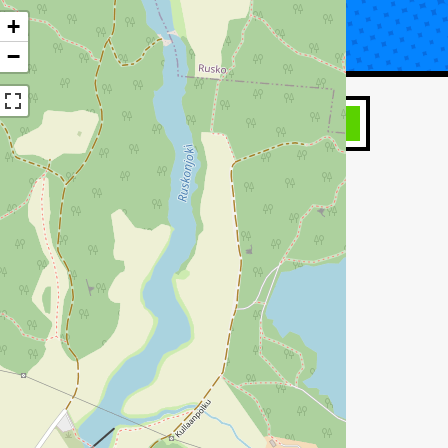
+
UTA KORJAUS
TIETOA KATSASTUKSESTA
−
HAE