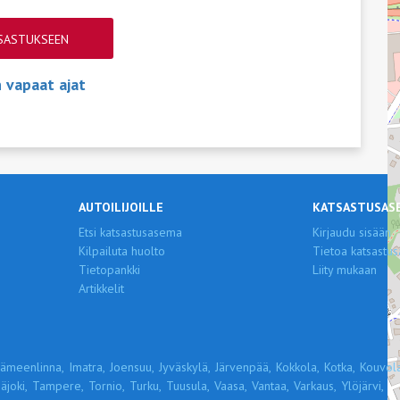
TSASTUKSEEN
vapaat ajat
AUTOILIJOILLE
KATSASTUSAS
Etsi katsastusasema
Kirjaudu sisään
Kilpailuta huolto
Tietoa katsastus
Tietopankki
Liity mukaan
Artikkelit
ämeenlinna,
Imatra,
Joensuu,
Jyväskylä,
Järvenpää,
Kokkola,
Kotka,
Kouvola
äjoki,
Tampere,
Tornio,
Turku,
Tuusula,
Vaasa,
Vantaa,
Varkaus,
Ylöjärvi,