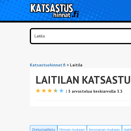
Katsastushinnat.fi
>
Laitila
LAITILAN KATSASTU
|
3 arvostelua keskiarvolla 3.3
Oletuslajittelu
Hinnan mukaan
Arvosanan mukaan
Aakk