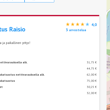
4,0
tus Raisio
3
arvostelua
ja paikallinen yritys!
ettivarauksella alk.
31,75 €
44,75 €
katsastus nettivarauksella alk.
62,00 €
skatsastus
75,00 €
et
30,25 €
32,00 €