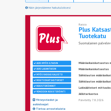
Näin järjestämme hakutuloksesi
Raisio
Plus Katsas
Tuotekatu
Suomalainen palveleva 
Määräaikaiskatsastus n
AUKI MYÖS ILTAISIN
Määräaikaiskatsastus
AUKI LAUANTAISIN
MYÖS RASKAS KALUSTO
Sähköauton määräaikais
MUUTOSKATSASTUKSET
Sähköauton määräaikai
REKISTERÖINNIT
Lakisääteiset mittauks
VENEIDEN REKISTERÖINTI
Jälkitarkastus
Yhteystiedot ja
Päivitetty 7.8.2026
aukioloajat
Tietoa arvosteluista