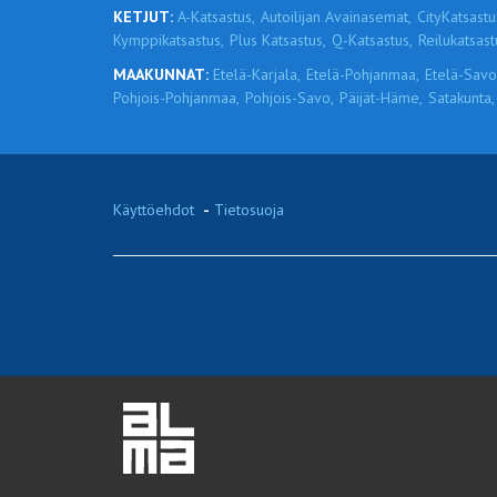
KETJUT:
A-Katsastus,
Autoilijan Avainasemat,
CityKatsastu
Kymppikatsastus,
Plus Katsastus,
Q-Katsastus,
Reilukatsast
MAAKUNNAT:
Etelä-Karjala,
Etelä-Pohjanmaa,
Etelä-Savo
Pohjois-Pohjanmaa,
Pohjois-Savo,
Päijät-Häme,
Satakunta,
Käyttöehdot
-
Tietosuoja