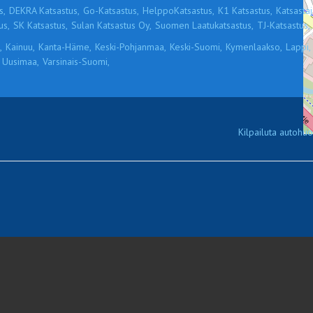
s,
DEKRA Katsastus,
Go-Katsastus,
HelppoKatsastus,
K1 Katsastus,
Katsastaja
us,
SK Katsastus,
Sulan Katsastus Oy,
Suomen Laatukatsastus,
TJ-Katsastus,
,
Kainuu,
Kanta-Häme,
Keski-Pohjanmaa,
Keski-Suomi,
Kymenlaakso,
Lappi,
Uusimaa,
Varsinais-Suomi,
Kilpailuta autohuol