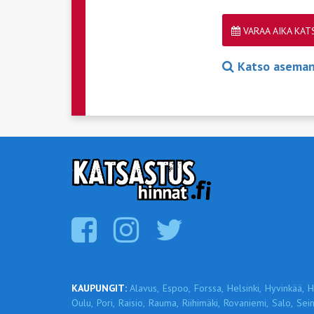
VARAA AIKA KA
Katso aseman 
KAUPUNGIT:
Alavus,
Espoo,
Forssa,
Helsinki,
Hyvinkää,
H
Oulu,
Pori,
Raisio,
Rauma,
Riihimäki,
Rovaniemi,
Salo,
Sein