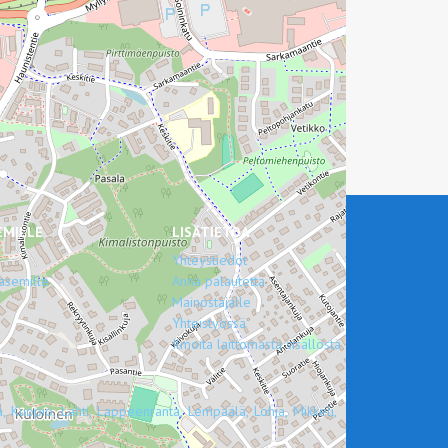
EMILLE
LISÄTIETOA
Yhteystiedot
asemille
Anna palautetta
Mainostajalle
Yhteistyössä
Ilmoita laittomasta sisällöstä
,
Kuopio,
Lahti,
Lappeenranta,
Lempäälä,
Lohja,
Mikkeli,