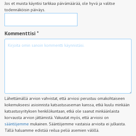
Jos et muista käyntisi tarkkaa päivämäärää, ole hyvä ja valitse
todennäköisin päiväys.
Kommenttisi *
Lähettämällä arvion vahvistat, että arviosi perustuu omakohtaiseen
kokemukseesi asioinnista katsastusaseman kanssa, etkä kuulu minkään
katsastusyrityksen henkilökuntaan, etkä ole saanut minkäänlaista
korvausta arvion jättämistä. Vakuutat myös, että arvioisi on
sääntöjemme
mukainen. Sääntöjemme vastaisia arvioita ei julkaista.
Tällä haluamme edistää reilua peliä asemien välillä.