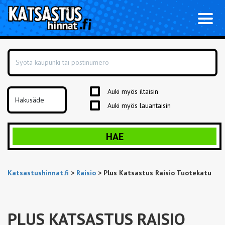
Toggl
naviga
Auki myös iltaisin
Auki myös lauantaisin
HAE
Katsastushinnat.fi
>
Raisio
>
Plus Katsastus Raisio Tuotekatu
PLUS KATSASTUS RAISIO