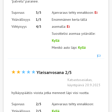
"palvelu" paranee.
Sujuvuus
3/5
Ajanvaraus tehty ennakkoon:
Ei
Ystävällisyys
1/5
Ensimmäinen kerta tällä
Viihtyisyys
4/5
asemalla:
Ei
Suosittelisi asemaa ystävälle:
Kyllä
Menikö auto läpi:
Kyllä
Yleisarvosana 2/5
Katsastusasiakas,
käyntipäivä 20.9.2023
hylkäyspäätös vioista jotka menneet läpi viisi vuotta.
Sujuvuus
2/5
Ajanvaraus tehty ennakkoon:
Ystävällisyys
2/5
Kyllä