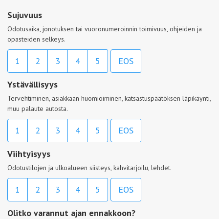
Sujuvuus
Odotusaika, jonotuksen tai vuoronumeroinnin toimivuus, ohjeiden ja
opasteiden selkeys.
1
2
3
4
5
EOS
Ystävällisyys
Tervehtiminen, asiakkaan huomioiminen, katsastuspäätöksen läpikäynti,
muu palaute autosta.
1
2
3
4
5
EOS
Viihtyisyys
Odotustilojen ja ulkoalueen siisteys, kahvitarjoilu, lehdet.
1
2
3
4
5
EOS
Olitko varannut ajan ennakkoon?