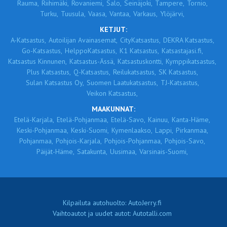
Rauma,
Riihimäki,
Rovaniemi,
Salo,
Seinäjoki,
Tampere,
Tornio,
Turku,
Tuusula,
Vaasa,
Vantaa,
Varkaus,
Ylöjärvi,
KETJUT:
A-Katsastus,
Autoilijan Avainasemat,
CityKatsastus,
DEKRA Katsastus,
Go-Katsastus,
HelppoKatsastus,
K1 Katsastus,
Katsastajasi.fi,
Katsastus Kinnunen,
Katsastus-Ässä,
Katsastuskontti,
Kymppikatsastus,
Plus Katsastus,
Q-Katsastus,
Reilukatsastus,
SK Katsastus,
Sulan Katsastus Oy,
Suomen Laatukatsastus,
TJ-Katsastus,
Veikon Katsastus,
MAAKUNNAT:
Etelä-Karjala,
Etelä-Pohjanmaa,
Etelä-Savo,
Kainuu,
Kanta-Häme,
Keski-Pohjanmaa,
Keski-Suomi,
Kymenlaakso,
Lappi,
Pirkanmaa,
Pohjanmaa,
Pohjois-Karjala,
Pohjois-Pohjanmaa,
Pohjois-Savo,
Päijät-Häme,
Satakunta,
Uusimaa,
Varsinais-Suomi,
Kilpailuta autohuolto: AutoJerry.fi
Vaihtoautot ja uudet autot: Autotalli.com