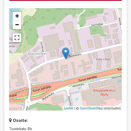
+
−
Leaflet
| ©
OpenStreetMap
contributors
Osoite:
Tuotekatu 8b