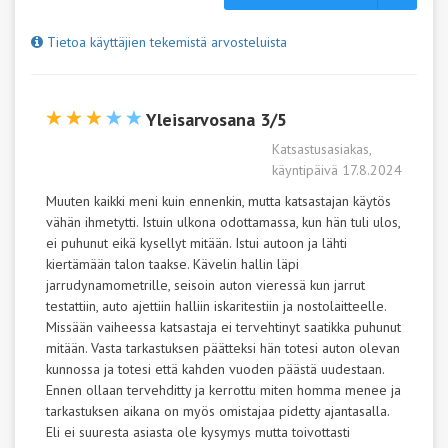
Tietoa käyttäjien tekemistä arvosteluista
Yleisarvosana 3/5
Katsastusasiakas,
käyntipäivä 17.8.2024
Muuten kaikki meni kuin ennenkin, mutta katsastajan käytös
vähän ihmetytti. Istuin ulkona odottamassa, kun hän tuli ulos,
ei puhunut eikä kysellyt mitään. Istui autoon ja lähti
kiertämään talon taakse. Kävelin hallin läpi
jarrudynamometrille, seisoin auton vieressä kun jarrut
testattiin, auto ajettiin halliin iskaritestiin ja nostolaitteelle.
Missään vaiheessa katsastaja ei tervehtinyt saatikka puhunut
mitään. Vasta tarkastuksen päätteksi hän totesi auton olevan
kunnossa ja totesi että kahden vuoden päästä uudestaan.
Ennen ollaan tervehditty ja kerrottu miten homma menee ja
tarkastuksen aikana on myös omistajaa pidetty ajantasalla.
Eli ei suuresta asiasta ole kysymys mutta toivottasti