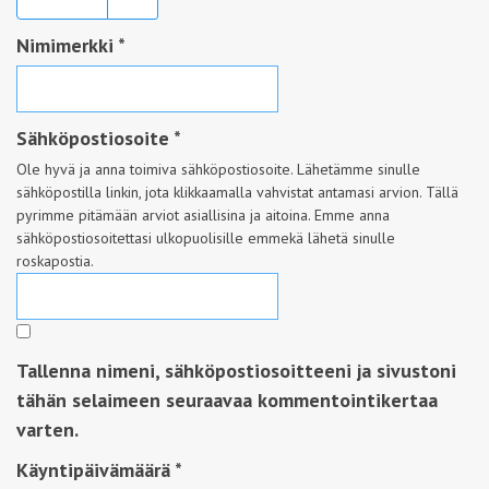
Nimimerkki
*
Sähköpostiosoite
*
Ole hyvä ja anna toimiva sähköpostiosoite. Lähetämme sinulle
sähköpostilla linkin, jota klikkaamalla vahvistat antamasi arvion. Tällä
pyrimme pitämään arviot asiallisina ja aitoina. Emme anna
sähköpostiosoitettasi ulkopuolisille emmekä lähetä sinulle
roskapostia.
Tallenna nimeni, sähköpostiosoitteeni ja sivustoni
tähän selaimeen seuraavaa kommentointikertaa
varten.
Käyntipäivämäärä
*