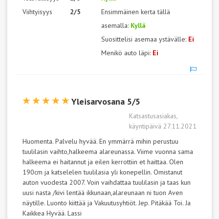
Viihtyisyys
2/5
Ensimmäinen kerta tällä
asemalla:
Kyllä
Suosittelisi asemaa ystävälle:
Ei
Menikö auto läpi:
Ei
Yleisarvosana 5/5
Katsastusasiakas,
käyntipäivä 27.11.2021
Huomenta. Palvelu hyvää. En ymmärrä mihin perustuu
tuulilasin vaihto,halkeema alareunassa. Viime vuonna sama
halkeema ei haitannut ja eilen kerrottiin et haittaa. Olen
190cm ja katselelen tuulilasia yli konepellin. Omistanut
auton vuodesta 2007. Voin vaihdattaa tuulilasin ja taas kun
uusi nasta /kivi lentää ikkunaan,alareunaan ni tuon Aven
näytille. Luonto kiittää ja Vakuutusyhtiöt. Jep. Pitäkää Toi. Ja
Kaikkea Hyvää. Lassi