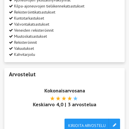
Ajoneuvojen yksittäishyväksynnät
Kilpa-ajoneuvojen tieliikennekatsastukset
Rekisteröintikatsastukset
Kuntotarkastukset
Valvontakatsastukset
Veneiden rekisteröinnit
Muutoskatsastukset
Rekisteröinnit
Vakuutukset
Kahvitarjoilu
Arvostelut
Kokonaisarvosana
Keskiarvo
4,0
|
3
arvostelua
KIRJOITA ARVOSTELU