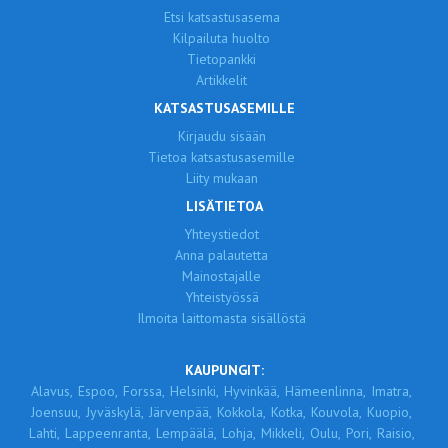
Etsi katsastusasema
Kilpailuta huolto
Tietopankki
Artikkelit
KATSASTUSASEMILLE
Kirjaudu sisään
Tietoa katsastusasemille
Liity mukaan
LISÄTIETOA
Yhteystiedot
Anna palautetta
Mainostajalle
Yhteistyössä
Ilmoita laittomasta sisällöstä
KAUPUNGIT:
Alavus,
Espoo,
Forssa,
Helsinki,
Hyvinkää,
Hämeenlinna,
Imatra,
Joensuu,
Jyväskylä,
Järvenpää,
Kokkola,
Kotka,
Kouvola,
Kuopio,
Lahti,
Lappeenranta,
Lempäälä,
Lohja,
Mikkeli,
Oulu,
Pori,
Raisio,