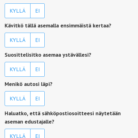
KYLLÄ
EI
Kävitkö tällä asemalla ensimmäistä kertaa?
KYLLÄ
EI
Suosittelisitko asemaa ystävällesi?
KYLLÄ
EI
Menikö autosi läpi?
KYLLÄ
EI
Haluatko, että sähköpostiosoitteesi näytetään
aseman edustajalle?
KYLLÄ
EI