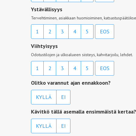
Ystävällisyys
Tervehtiminen, asiakkaan huomioiminen, katsastuspäätöksen
1
2
3
4
5
EOS
Viihtyisyys
Odotustilojen ja ulkoalueen siisteys, kahvitarjoilu, lehdet.
1
2
3
4
5
EOS
Olitko varannut ajan ennakkoon?
KYLLÄ
EI
Kävitkö tällä asemalla ensimmäistä kertaa?
KYLLÄ
EI