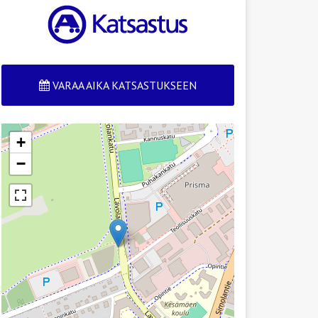
VARAA AIKA KATSASTUKSEEN
+
−