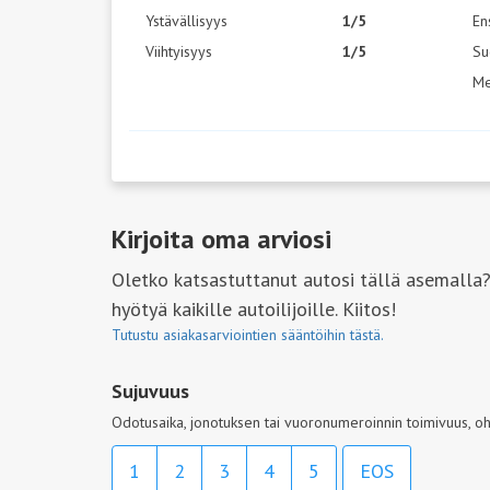
Ystävällisyys
1/5
En
Viihtyisyys
1/5
Su
Me
Kirjoita oma arviosi
Oletko katsastuttanut autosi tällä asemalla?
hyötyä kaikille autoilijoille. Kiitos!
Tutustu asiakasarviointien sääntöihin tästä.
Sujuvuus
Odotusaika, jonotuksen tai vuoronumeroinnin toimivuus, oh
1
2
3
4
5
EOS