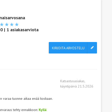
naisarvosana
,0
|
1
asiakasarviota
KIRJOITA ARVOSTELU
Katsastusasiakas,
käyntipäivä 21.5.2026
 En varaa tuonne aikaa enää koskaan.
anvaraus tehty ennakkoon:
Kyllä