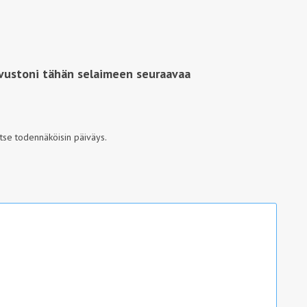
ivustoni tähän selaimeen seuraavaa
itse todennäköisin päiväys.