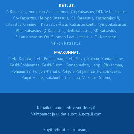
KETJUT:
A-Katsastus,
Autoilijan Avainasemat,
CityKatsastus,
DEKRA Katsastus,
Go-Katsastus,
HelppoKatsastus,
K1 Katsastus,
Katsastajasi.fi,
Katsastus Kinnunen,
Katsastus-Ässä,
Katsastuskontti,
Kymppikatsastus,
Plus Katsastus,
Q-Katsastus,
Reilukatsastus,
SK Katsastus,
Sulan Katsastus Oy,
Suomen Laatukatsastus,
TJ-Katsastus,
Veikon Katsastus,
MAAKUNNAT:
Etelä-Karjala,
Etelä-Pohjanmaa,
Etelä-Savo,
Kainuu,
Kanta-Häme,
Keski-Pohjanmaa,
Keski-Suomi,
Kymenlaakso,
Lappi,
Pirkanmaa,
Pohjanmaa,
Pohjois-Karjala,
Pohjois-Pohjanmaa,
Pohjois-Savo,
Päijät-Häme,
Satakunta,
Uusimaa,
Varsinais-Suomi,
Kilpailuta autohuolto: AutoJerry.fi
Vaihtoautot ja uudet autot: Autotalli.com
Käyttöehdot
-
Tietosuoja