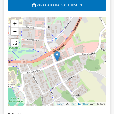
VARAA AIKA KATSASTUKSEEN
+
−
Leaflet
| ©
OpenStreetMap
contributors