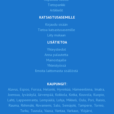
Tietopankki
Artikkelit
KATSASTUSASEMILLE
Kirjaudu sisään
Tietoa katsastusasemille
Liity mukaan
LISÄTIETOA
Yhteystiedot
Anna palautetta
Mainostajalle
Yhteistyössä
Ilmoita laittomasta sisällöstä
KAUPUNGIT:
Alavus,
Espoo,
Forssa,
Helsinki,
Hyvinkää,
Hämeenlinna,
Imatra,
Joensuu,
Jyväskylä,
Järvenpää,
Kokkola,
Kotka,
Kouvola,
Kuopio,
Lahti,
Lappeenranta,
Lempäälä,
Lohja,
Mikkeli,
Oulu,
Pori,
Raisio,
Rauma,
Riihimäki,
Rovaniemi,
Salo,
Seinäjoki,
Tampere,
Tornio,
Turku,
Tuusula,
Vaasa,
Vantaa,
Varkaus,
Ylöjärvi,