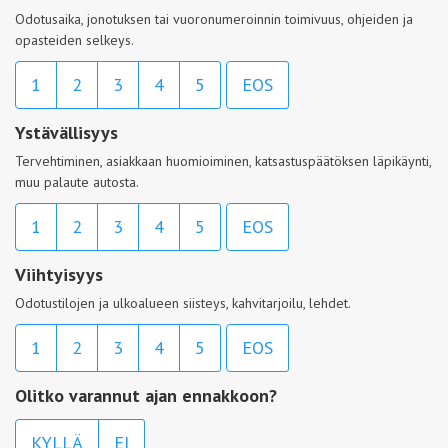
Odotusaika, jonotuksen tai vuoronumeroinnin toimivuus, ohjeiden ja
opasteiden selkeys.
1
2
3
4
5
EOS
Ystävällisyys
Tervehtiminen, asiakkaan huomioiminen, katsastuspäätöksen läpikäynti,
muu palaute autosta.
1
2
3
4
5
EOS
Viihtyisyys
Odotustilojen ja ulkoalueen siisteys, kahvitarjoilu, lehdet.
1
2
3
4
5
EOS
Olitko varannut ajan ennakkoon?
KYLLÄ
EI