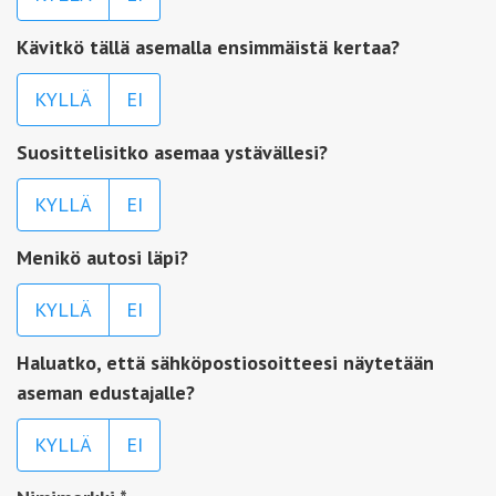
Kävitkö tällä asemalla ensimmäistä kertaa?
KYLLÄ
EI
Suosittelisitko asemaa ystävällesi?
KYLLÄ
EI
Menikö autosi läpi?
KYLLÄ
EI
Haluatko, että sähköpostiosoitteesi näytetään
aseman edustajalle?
KYLLÄ
EI