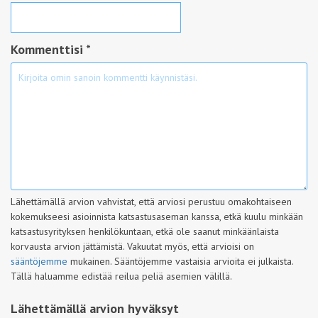
Kommenttisi *
Lähettämällä arvion vahvistat, että arviosi perustuu omakohtaiseen
kokemukseesi asioinnista katsastusaseman kanssa, etkä kuulu minkään
katsastusyrityksen henkilökuntaan, etkä ole saanut minkäänlaista
korvausta arvion jättämistä. Vakuutat myös, että arvioisi on
sääntöjemme
mukainen. Sääntöjemme vastaisia arvioita ei julkaista.
Tällä haluamme edistää reilua peliä asemien välillä.
Lähettämällä arvion hyväksyt