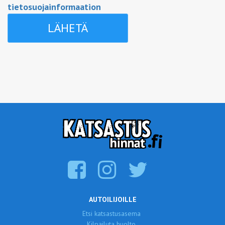
tietosuojainformaation
AUTOILIJOILLE
Etsi katsastusasema
Kilpailuta huolto