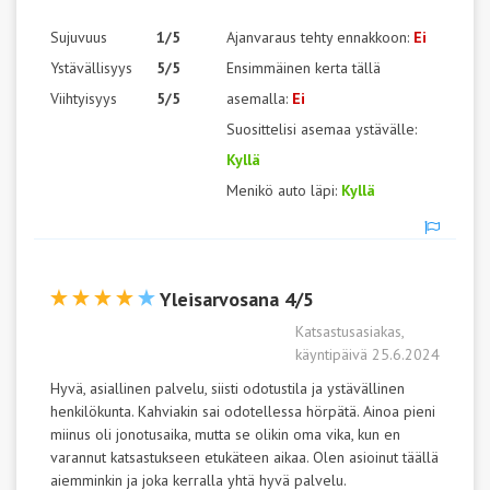
Sujuvuus
1/5
Ajanvaraus tehty ennakkoon:
Ei
Ystävällisyys
5/5
Ensimmäinen kerta tällä
Viihtyisyys
5/5
asemalla:
Ei
Suosittelisi asemaa ystävälle:
Kyllä
Menikö auto läpi:
Kyllä
Yleisarvosana 4/5
Katsastusasiakas,
käyntipäivä 25.6.2024
Hyvä, asiallinen palvelu, siisti odotustila ja ystävällinen
henkilökunta. Kahviakin sai odotellessa hörpätä. Ainoa pieni
miinus oli jonotusaika, mutta se olikin oma vika, kun en
varannut katsastukseen etukäteen aikaa. Olen asioinut täällä
aiemminkin ja joka kerralla yhtä hyvä palvelu.