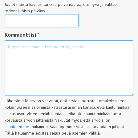
Jos et muista käyntisi tarkkaa päivämäärää, ole hyvä ja valitse
todennäköisin päiväys.
Kommenttisi *
Lähettämällä arvion vahvistat, että arviosi perustuu omakohtaiseen
kokemukseesi asioinnista katsastusaseman kanssa, etkä kuulu minkään
katsastusyrityksen henkilökuntaan, etkä ole saanut minkäänlaista
korvausta arvion jättämistä. Vakuutat myös, että arvioisi on
sääntöjemme
mukainen. Sääntöjemme vastaisia arvioita ei julkaista.
Tällä haluamme edistää reilua peliä asemien välillä.