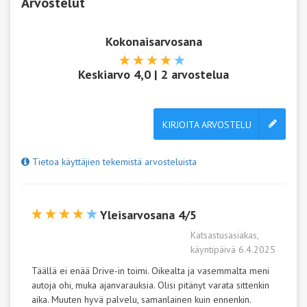
Arvostelut
Kokonaisarvosana
Keskiarvo
4,0
|
2
arvostelua
KIRJOITA ARVOSTELU
Tietoa käyttäjien tekemistä arvosteluista
Yleisarvosana 4/5
Katsastusasiakas,
käyntipäivä 6.4.2025
Täällä ei enää Drive-in toimi. Oikealta ja vasemmalta meni
autoja ohi, muka ajanvarauksia. Olisi pitänyt varata sittenkin
aika. Muuten hyvä palvelu, samanlainen kuin ennenkin.