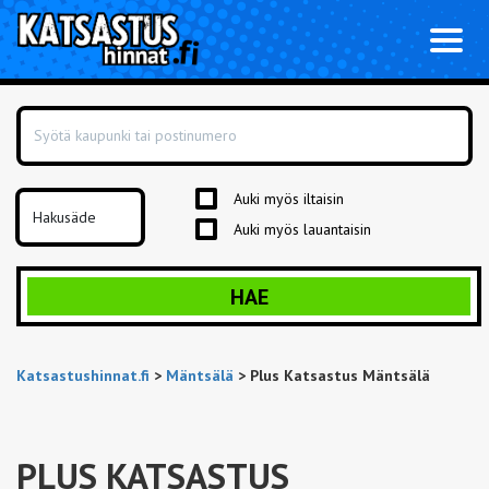
Toggl
naviga
Auki myös iltaisin
Auki myös lauantaisin
HAE
Katsastushinnat.fi
>
Mäntsälä
>
Plus Katsastus Mäntsälä
PLUS KATSASTUS