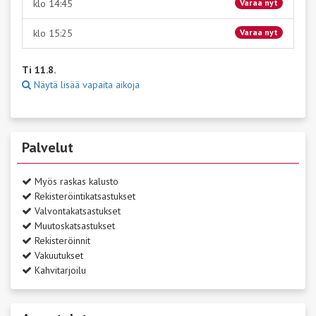
klo 14:45
Varaa nyt
klo 15:25
Varaa nyt
Ti 11.8.
Näytä lisää vapaita aikoja
Palvelut
Myös raskas kalusto
Rekisteröintikatsastukset
Valvontakatsastukset
Muutoskatsastukset
Rekisteröinnit
Vakuutukset
Kahvitarjoilu