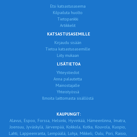
Etsi katsastusasema
Kilpailuta huolto
Tietopankki
Artikkelit
KATSASTUSASEMILLE
Kirjaudu sisään
Tietoa katsastusasemille
Liity mukaan
LISÄTIETOA
Yhteystiedot
Anna palautetta
Mainostajalle
Yhteistyössä
Ilmoita laittomasta sisällöstä
KAUPUNGIT:
Alavus,
Espoo,
Forssa,
Helsinki,
Hyvinkää,
Hämeenlinna,
Imatra,
Joensuu,
Jyväskylä,
Järvenpää,
Kokkola,
Kotka,
Kouvola,
Kuopio,
Lahti,
Lappeenranta,
Lempäälä,
Lohja,
Mikkeli,
Oulu,
Pori,
Raisio,