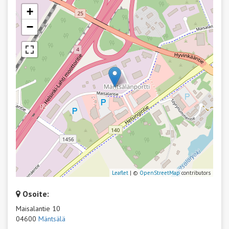
+
−
Leaflet
| ©
OpenStreetMap
contributors
Osoite:
Maisalantie 10
04600
Mäntsälä