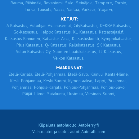
Rauma,
Riihimäki,
Rovaniemi,
Salo,
Seinäjoki,
Tampere,
Tornio,
Turku,
Tuusula,
Vaasa,
Vantaa,
Varkaus,
Ylöjärvi,
KETJUT:
A-Katsastus,
Autoilijan Avainasemat,
CityKatsastus,
DEKRA Katsastus,
Go-Katsastus,
HelppoKatsastus,
K1 Katsastus,
Katsastajasi.fi,
Katsastus Kinnunen,
Katsastus-Ässä,
Katsastuskontti,
Kymppikatsastus,
Plus Katsastus,
Q-Katsastus,
Reilukatsastus,
SK Katsastus,
Sulan Katsastus Oy,
Suomen Laatukatsastus,
TJ-Katsastus,
Veikon Katsastus,
MAAKUNNAT:
Etelä-Karjala,
Etelä-Pohjanmaa,
Etelä-Savo,
Kainuu,
Kanta-Häme,
Keski-Pohjanmaa,
Keski-Suomi,
Kymenlaakso,
Lappi,
Pirkanmaa,
Pohjanmaa,
Pohjois-Karjala,
Pohjois-Pohjanmaa,
Pohjois-Savo,
Päijät-Häme,
Satakunta,
Uusimaa,
Varsinais-Suomi,
Kilpailuta autohuolto: AutoJerry.fi
Vaihtoautot ja uudet autot: Autotalli.com