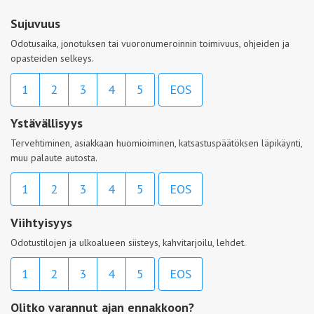
Sujuvuus
Odotusaika, jonotuksen tai vuoronumeroinnin toimivuus, ohjeiden ja
opasteiden selkeys.
1
2
3
4
5
EOS
Ystävällisyys
Tervehtiminen, asiakkaan huomioiminen, katsastuspäätöksen läpikäynti,
muu palaute autosta.
1
2
3
4
5
EOS
Viihtyisyys
Odotustilojen ja ulkoalueen siisteys, kahvitarjoilu, lehdet.
1
2
3
4
5
EOS
Olitko varannut ajan ennakkoon?