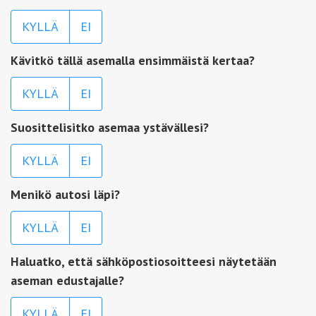
KYLLÄ
EI
Kävitkö tällä asemalla ensimmäistä kertaa?
KYLLÄ
EI
Suosittelisitko asemaa ystävällesi?
KYLLÄ
EI
Menikö autosi läpi?
KYLLÄ
EI
Haluatko, että sähköpostiosoitteesi näytetään
aseman edustajalle?
KYLLÄ
EI