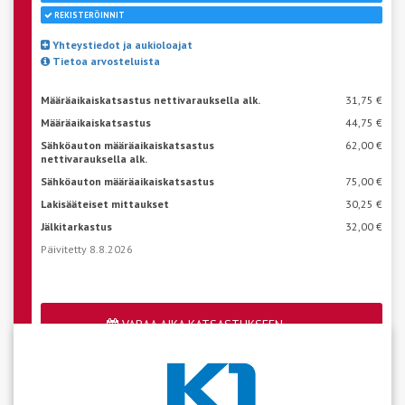
REKISTERÖINNIT
Yhteystiedot ja aukioloajat
Tietoa arvosteluista
Määräaikaiskatsastus nettivarauksella alk.
31,75 €
Määräaikaiskatsastus
44,75 €
Sähköauton määräaikaiskatsastus
62,00 €
nettivarauksella alk.
Sähköauton määräaikaiskatsastus
75,00 €
Lakisääteiset mittaukset
30,25 €
Jälkitarkastus
32,00 €
Päivitetty 8.8.2026
VARAA AIKA KATSASTUKSEEN
Katso aseman vapaat ajat