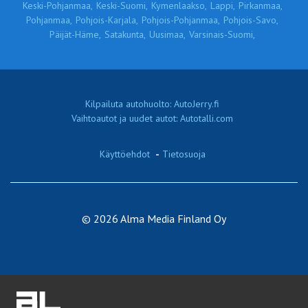
Keski-Pohjanmaa,
Keski-Suomi,
Kymenlaakso,
Lappi,
Pirkanmaa,
Pohjanmaa,
Pohjois-Karjala,
Pohjois-Pohjanmaa,
Pohjois-Savo,
Päijät-Häme,
Satakunta,
Uusimaa,
Varsinais-Suomi,
Kilpailuta autohuolto: AutoJerry.fi
Vaihtoautot ja uudet autot: Autotalli.com
Käyttöehdot
-
Tietosuoja
© 2026 Alma Media Finland Oy