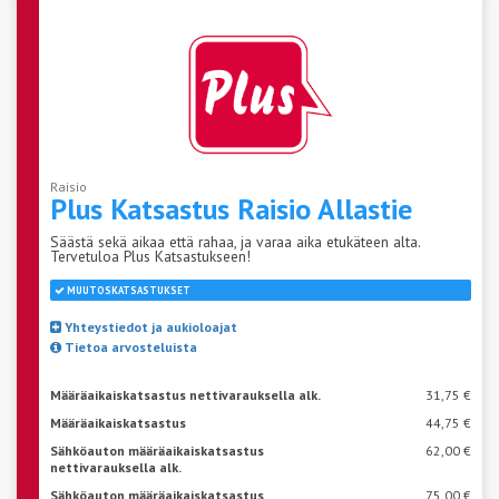
Raisio
Plus Katsastus Raisio
Allastie
Säästä sekä aikaa että rahaa, ja varaa aika etukäteen alta.
Tervetuloa Plus Katsastukseen!
MUUTOSKATSASTUKSET
Yhteystiedot ja aukioloajat
Tietoa arvosteluista
Määräaikaiskatsastus nettivarauksella alk.
31,75 €
Määräaikaiskatsastus
44,75 €
Sähköauton määräaikaiskatsastus
62,00 €
nettivarauksella alk.
Sähköauton määräaikaiskatsastus
75,00 €