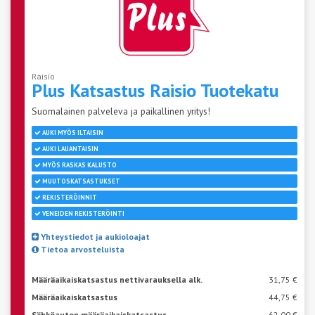
Raisio
Plus Katsastus Raisio
Tuotekatu
Suomalainen palveleva ja paikallinen yritys!
AUKI MYÖS ILTAISIN
AUKI LAUANTAISIN
MYÖS RASKAS KALUSTO
MUUTOSKATSASTUKSET
REKISTERÖINNIT
VENEIDEN REKISTERÖINTI
Yhteystiedot ja aukioloajat
Tietoa arvosteluista
Määräaikaiskatsastus nettivarauksella alk.
31,75 €
Määräaikaiskatsastus
44,75 €
Sähköauton määräaikaiskatsastus
62,00 €