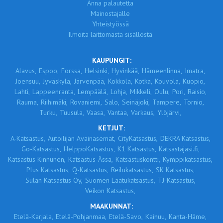
Anna palautetta
Mainostajalle
Yhteistyössä
Ilmoita laittomasta sisällöstä
KAUPUNGIT:
Alavus,
Espoo,
Forssa,
Helsinki,
Hyvinkää,
Hämeenlinna,
Imatra,
Joensuu,
Jyväskylä,
Järvenpää,
Kokkola,
Kotka,
Kouvola,
Kuopio,
Lahti,
Lappeenranta,
Lempäälä,
Lohja,
Mikkeli,
Oulu,
Pori,
Raisio,
Rauma,
Riihimäki,
Rovaniemi,
Salo,
Seinäjoki,
Tampere,
Tornio,
Turku,
Tuusula,
Vaasa,
Vantaa,
Varkaus,
Ylöjärvi,
KETJUT:
A-Katsastus,
Autoilijan Avainasemat,
CityKatsastus,
DEKRA Katsastus,
Go-Katsastus,
HelppoKatsastus,
K1 Katsastus,
Katsastajasi.fi,
Katsastus Kinnunen,
Katsastus-Ässä,
Katsastuskontti,
Kymppikatsastus,
Plus Katsastus,
Q-Katsastus,
Reilukatsastus,
SK Katsastus,
Sulan Katsastus Oy,
Suomen Laatukatsastus,
TJ-Katsastus,
Veikon Katsastus,
MAAKUNNAT:
Etelä-Karjala,
Etelä-Pohjanmaa,
Etelä-Savo,
Kainuu,
Kanta-Häme,