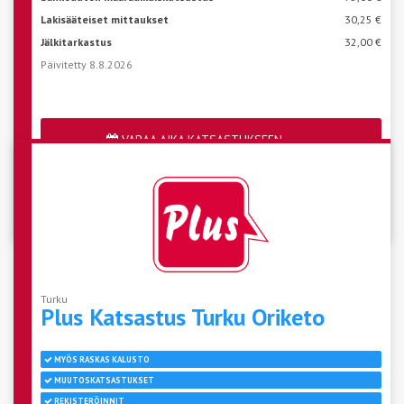
Lakisääteiset mittaukset
30,25 €
Jälkitarkastus
32,00 €
Päivitetty 8.8.2026
VARAA AIKA KATSASTUKSEEN
Katso aseman vapaat ajat
Turku
Plus Katsastus Turku
Oriketo
MYÖS RASKAS KALUSTO
MUUTOSKATSASTUKSET
REKISTERÖINNIT