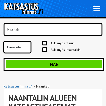
Toggl
naviga
Auki myös iltaisin
Auki myös lauantaisin
HAE
Katsastushinnat.fi
>
Naantali
NAANTALIN ALUEEN