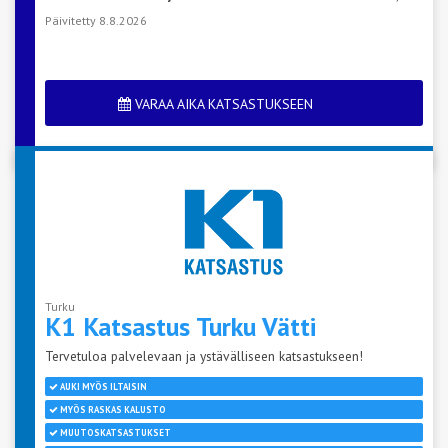
Päivitetty 8.8.2026
VARAA AIKA KATSASTUKSEEN
Turku
K1 Katsastus Turku
Vätti
Tervetuloa palvelevaan ja ystävälliseen katsastukseen!
AUKI MYÖS ILTAISIN
MYÖS RASKAS KALUSTO
MUUTOSKATSASTUKSET