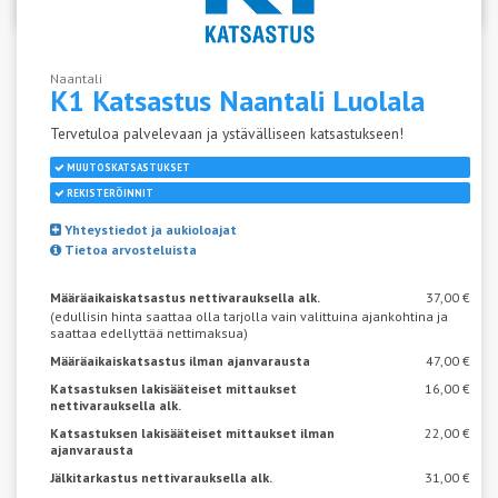
Naantali
K1 Katsastus Naantali
Luolala
Tervetuloa palvelevaan ja ystävälliseen katsastukseen!
MUUTOSKATSASTUKSET
REKISTERÖINNIT
Yhteystiedot ja aukioloajat
Tietoa arvosteluista
Määräaikaiskatsastus nettivarauksella alk.
37,00 €
(edullisin hinta saattaa olla tarjolla vain valittuina ajankohtina ja
saattaa edellyttää nettimaksua)
Määräaikaiskatsastus ilman ajanvarausta
47,00 €
Katsastuksen lakisääteiset mittaukset
16,00 €
nettivarauksella alk.
Katsastuksen lakisääteiset mittaukset ilman
22,00 €
ajanvarausta
Jälkitarkastus nettivarauksella alk.
31,00 €