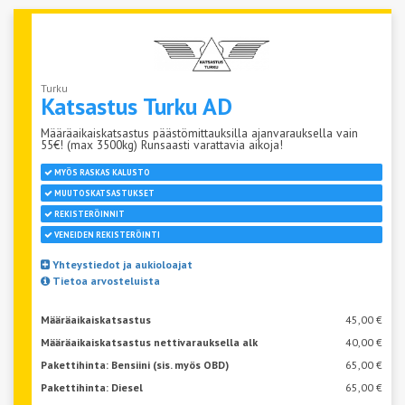
Turku
Katsastus
Turku AD
Määräaikaiskatsastus päästömittauksilla ajanvarauksella vain
55€! (max 3500kg) Runsaasti varattavia aikoja!
MYÖS RASKAS KALUSTO
MUUTOSKATSASTUKSET
REKISTERÖINNIT
VENEIDEN REKISTERÖINTI
Yhteystiedot ja aukioloajat
Tietoa arvosteluista
Määräaikaiskatsastus
45,00 €
Määräaikaiskatsastus nettivarauksella alk
40,00 €
Pakettihinta: Bensiini (sis. myös OBD)
65,00 €
Pakettihinta: Diesel
65,00 €