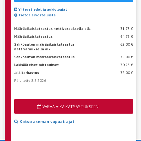
Yhteystiedot ja aukioloajat
Tietoa arvosteluista
Määräaikaiskatsastus nettivarauksella alk.
31,75 €
Määräaikaiskatsastus
44,75 €
Sähköauton määräaikaiskatsastus
62,00 €
nettivarauksella alk.
Sähköauton määräaikaiskatsastus
75,00 €
Lakisääteiset mittaukset
30,25 €
Jälkitarkastus
32,00 €
Päivitetty 8.8.2026
VARAA AIKA KATSASTUKSEEN
Katso aseman vapaat ajat