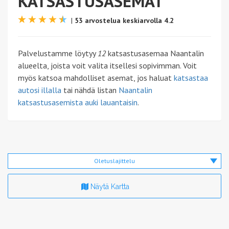
KATSASTUSASEMAT
|
53 arvostelua keskiarvolla 4.2
Palvelustamme löytyy
12
katsastusasemaa Naantalin
alueelta, joista voit valita itsellesi sopivimman. Voit
myös katsoa mahdolliset asemat, jos haluat
katsastaa
autosi illalla
tai nähdä listan
Naantalin
katsastusasemista auki lauantaisin
.
Oletuslajittelu
Näytä Kartta