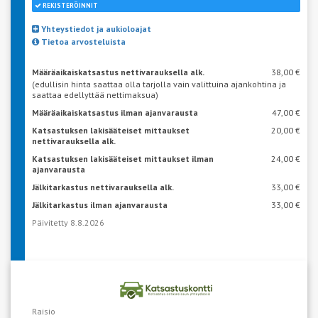
REKISTERÖINNIT
Yhteystiedot ja aukioloajat
Tietoa arvosteluista
Määräaikaiskatsastus nettivarauksella alk.
38,00 €
(edullisin hinta saattaa olla tarjolla vain valittuina ajankohtina ja
saattaa edellyttää nettimaksua)
Määräaikaiskatsastus ilman ajanvarausta
47,00 €
Katsastuksen lakisääteiset mittaukset
20,00 €
nettivarauksella alk.
Katsastuksen lakisääteiset mittaukset ilman
24,00 €
ajanvarausta
Jälkitarkastus nettivarauksella alk.
33,00 €
Jälkitarkastus ilman ajanvarausta
33,00 €
Päivitetty 8.8.2026
VARAA AIKA KATSASTUKSEEN
Raisio