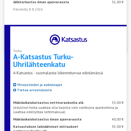
Jälkitarkastus ilman ajanvarausta
31,00 €
Päivitetty 8.8.2026
VARAA AIKA KATSASTUKSEEN
Turku
A-Katsastus
Turku-
Uhrilähteenkatu
A-Katsastus - suomalaista liikenneturvaa edistämässä
Yhteystiedot ja aukioloajat
Tietoa arvosteluista
Määräaikaiskatsastus nettivarauksella alk.
33,00 €
(edullisin hinta saattaa olla tarjolla vain valittuina ajankohtina ja
saattaa edellyttää nettimaksua)
Määräaikaiskatsastus ilman ajanvarausta
40,00 €
Katsastuksen lakisääteiset mittaukset
35,00 €
nettivarauksella alk.