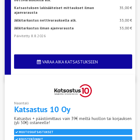
Katsastuksen lakisääteiset mittaukset ilman
35,00 €
ajanvarausta
Jälkitarkastus nettivarauksella alk.
33,00 €
Jälkitarkastus ilman ajanvarausta
33,00 €
Päivitetty 8.8.2026
VARAA AIKA KATSASTUKSEEN
Naantali
Katsastus
10 Oy
Katsastus + päästömittaus vain 39€ meiltä huollon tai korjauksen
(yli 50€) ostaneelle!
MUUTOSKATSASTUKSET
REKISTERÖINNIT