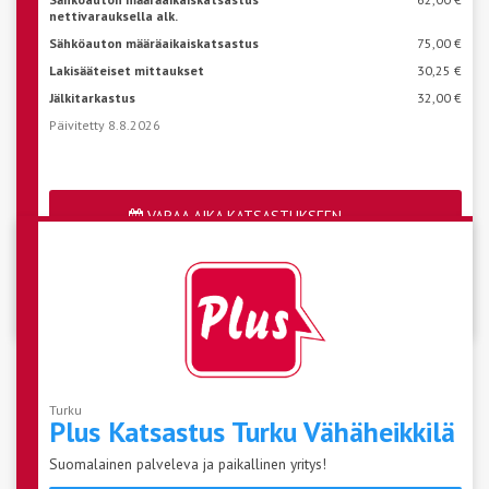
nettivarauksella alk.
Sähköauton määräaikaiskatsastus
75,00 €
Lakisääteiset mittaukset
30,25 €
Jälkitarkastus
32,00 €
Päivitetty 8.8.2026
VARAA AIKA KATSASTUKSEEN
Katso aseman vapaat ajat
Turku
Plus Katsastus Turku
Vähäheikkilä
Suomalainen palveleva ja paikallinen yritys!