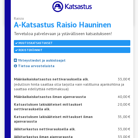
Katso aseman vapaat ajat
Raisio
A-Katsastus Raisio
Hauninen
Tervetuloa palvelevaan ja ystävälliseen katsastukseen!
MUUTOSKATSASTUKSET
REKISTERÖINNIT
Yhteystiedot ja aukioloajat
Tietoa arvosteluista
Määräaikaiskatsastus nettivarauksella alk.
33,00 €
(edullisin hinta saattaa olla tarjolla vain valittuina ajankohtina ja
saattaa edellyttää nettimaksua)
Määräaikaiskatsastus ilman ajanvarausta
40,00 €
Katsastuksen lakisääteiset mittaukset
20,00 €
nettivarauksella alk.
Katsastuksen lakisääteiset mittaukset ilman
35,00 €
ajanvarausta
Jälkitarkastus nettivarauksella alk.
33,00 €
Jälkitarkastus ilman ajanvarausta
33,00 €