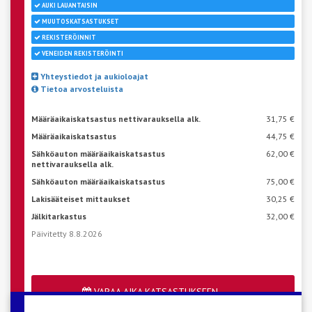
AUKI LAUANTAISIN
MUUTOSKATSASTUKSET
REKISTERÖINNIT
VENEIDEN REKISTERÖINTI
Yhteystiedot ja aukioloajat
Tietoa arvosteluista
Määräaikaiskatsastus nettivarauksella alk.
31,75 €
Määräaikaiskatsastus
44,75 €
Sähköauton määräaikaiskatsastus
62,00 €
nettivarauksella alk.
Sähköauton määräaikaiskatsastus
75,00 €
Lakisääteiset mittaukset
30,25 €
Jälkitarkastus
32,00 €
Päivitetty 8.8.2026
VARAA AIKA KATSASTUKSEEN