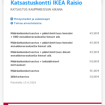
Katsastuskontti IKEA
Raisio
KATSASTUS KAUPPAREISSUN AIKANA
Yhteystiedot ja aukioloajat
Tietoa arvosteluista
Määräaikaiskatsastus + päästömittaus bensiini
43,00 €
+ OBD ennakkovarauksella hinnat alk.
Määräaikaiskatsastus + päästömittaus bensiini
43,00 €
ennakkovarauksella hinnat alk.
Määräaikaiskatsastus + päästömittaus diesel
43,00 €
ennakkovarauksella hinnat alk.
Määräaikaiskatsastus + lakisääteiset
50,00 €
mittaukset
Määräaikaiskatsastus
35,00 €
Jälkitarkastus
20,00 €
Päivitetty 13.4.2026