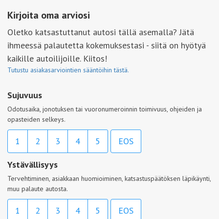
Kirjoita oma arviosi
Oletko katsastuttanut autosi tällä asemalla? Jätä
ihmeessä palautetta kokemuksestasi - siitä on hyötyä
kaikille autoilijoille. Kiitos!
Tutustu asiakasarviointien sääntöihin tästä.
Sujuvuus
Odotusaika, jonotuksen tai vuoronumeroinnin toimivuus, ohjeiden ja
opasteiden selkeys.
1
2
3
4
5
EOS
Ystävällisyys
Tervehtiminen, asiakkaan huomioiminen, katsastuspäätöksen läpikäynti,
muu palaute autosta.
1
2
3
4
5
EOS