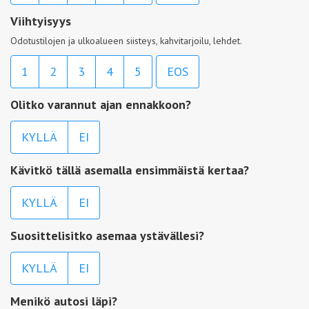
Viihtyisyys
Odotustilojen ja ulkoalueen siisteys, kahvitarjoilu, lehdet.
1
2
3
4
5
EOS
Olitko varannut ajan ennakkoon?
KYLLÄ
EI
Kävitkö tällä asemalla ensimmäistä kertaa?
KYLLÄ
EI
Suosittelisitko asemaa ystävällesi?
KYLLÄ
EI
Menikö autosi läpi?