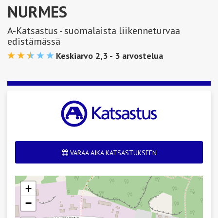
NURMES
A-Katsastus - suomalaista liikenneturvaa
edistämässä
Keskiarvo 2,3 -
3
arvostelua
VARAA AIKA KATSASTUKSEEN
+
−