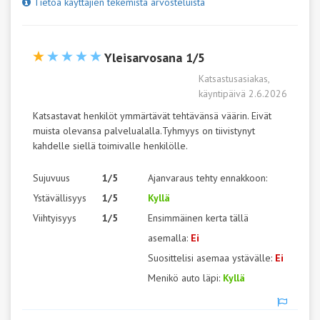
Tietoa käyttäjien tekemistä arvosteluista
Yleisarvosana 1/5
Katsastusasiakas,
käyntipäivä 2.6.2026
Katsastavat henkilöt ymmärtävät tehtävänsä väärin. Eivät
muista olevansa palvelualalla.Tyhmyys on tiivistynyt
kahdelle siellä toimivalle henkilölle.
Sujuvuus
1/5
Ajanvaraus tehty ennakkoon:
Ystävällisyys
1/5
Kyllä
Viihtyisyys
1/5
Ensimmäinen kerta tällä
asemalla:
Ei
Suosittelisi asemaa ystävälle:
Ei
Menikö auto läpi:
Kyllä