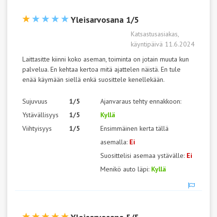
Yleisarvosana 1/5
Katsastusasiakas,
käyntipäivä 11.6.2024
Laittasitte kiinni koko aseman, toiminta on jotain muuta kun
palvelua. En kehtaa kertoa mitä ajattelen näistä. En tule
enää käymään siellä enkä suosittele kenellekään.
Sujuvuus
1/5
Ajanvaraus tehty ennakkoon:
Ystävällisyys
1/5
Kyllä
Viihtyisyys
1/5
Ensimmäinen kerta tällä
asemalla:
Ei
Suosittelisi asemaa ystävälle:
Ei
Menikö auto läpi:
Kyllä