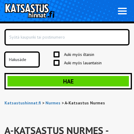
Toggl
naviga
Auki myös iltaisin
Auki myös lauantaisin
HAE
Katsastushinnat.fi
>
Nurmes
>
A-Katsastus Nurmes
A-KATSASTUS NURMES
-