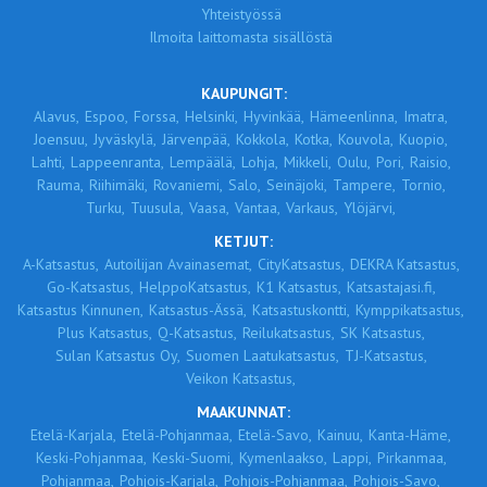
Yhteistyössä
Ilmoita laittomasta sisällöstä
KAUPUNGIT:
Alavus,
Espoo,
Forssa,
Helsinki,
Hyvinkää,
Hämeenlinna,
Imatra,
Joensuu,
Jyväskylä,
Järvenpää,
Kokkola,
Kotka,
Kouvola,
Kuopio,
Lahti,
Lappeenranta,
Lempäälä,
Lohja,
Mikkeli,
Oulu,
Pori,
Raisio,
Rauma,
Riihimäki,
Rovaniemi,
Salo,
Seinäjoki,
Tampere,
Tornio,
Turku,
Tuusula,
Vaasa,
Vantaa,
Varkaus,
Ylöjärvi,
KETJUT:
A-Katsastus,
Autoilijan Avainasemat,
CityKatsastus,
DEKRA Katsastus,
Go-Katsastus,
HelppoKatsastus,
K1 Katsastus,
Katsastajasi.fi,
Katsastus Kinnunen,
Katsastus-Ässä,
Katsastuskontti,
Kymppikatsastus,
Plus Katsastus,
Q-Katsastus,
Reilukatsastus,
SK Katsastus,
Sulan Katsastus Oy,
Suomen Laatukatsastus,
TJ-Katsastus,
Veikon Katsastus,
MAAKUNNAT:
Etelä-Karjala,
Etelä-Pohjanmaa,
Etelä-Savo,
Kainuu,
Kanta-Häme,
Keski-Pohjanmaa,
Keski-Suomi,
Kymenlaakso,
Lappi,
Pirkanmaa,
Pohjanmaa,
Pohjois-Karjala,
Pohjois-Pohjanmaa,
Pohjois-Savo,