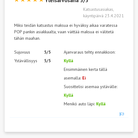
Yleisarvosana 5/5
Katsastusasiakas,
käyntipäivä 23.4.2021
Miksi teidän katsastus maksua ei hyväksy aikaa varatessa
POP pankin asiakkaalta, vaan väittää maksua ei välitetä
tähän maahan.
Sujuvuus
5/5
Ajanvaraus tehty ennakkoon:
Ystävällisyys
5/5
Kyllä
Ensimmäinen kerta tällä
asemalla:
Ei
Suosittelisi asemaa ystävälle:
Kyllä
Menikö auto läpi:
Kyllä