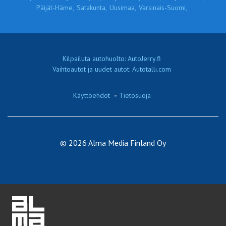
Päijät-Häme,
Satakunta,
Uusimaa,
Varsinais-Suomi,
Kilpailuta autohuolto: AutoJerry.fi
Vaihtoautot ja uudet autot: Autotalli.com
Käyttöehdot
-
Tietosuoja
© 2026 Alma Media Finland Oy