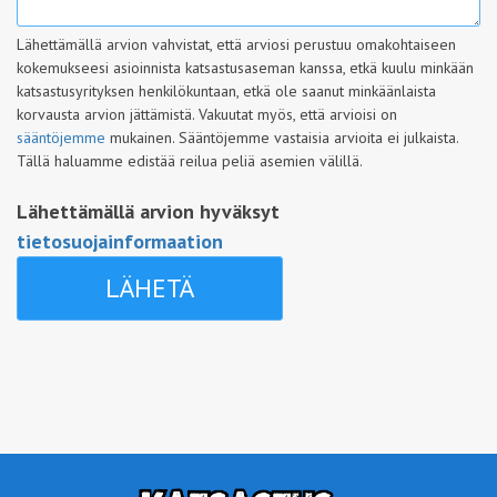
Lähettämällä arvion vahvistat, että arviosi perustuu omakohtaiseen
kokemukseesi asioinnista katsastusaseman kanssa, etkä kuulu minkään
katsastusyrityksen henkilökuntaan, etkä ole saanut minkäänlaista
korvausta arvion jättämistä. Vakuutat myös, että arvioisi on
sääntöjemme
mukainen. Sääntöjemme vastaisia arvioita ei julkaista.
Tällä haluamme edistää reilua peliä asemien välillä.
Lähettämällä arvion hyväksyt
tietosuojainformaation