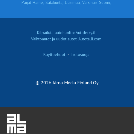
Päijät-Häme,
Satakunta,
Uusimaa,
Varsinais-Suomi,
Kilpailuta autohuolto: AutoJerry.fi
Vaihtoautot ja uudet autot: Autotalli.com
Käyttöehdot
-
Tietosuoja
© 2026 Alma Media Finland Oy