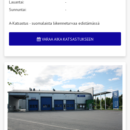
Lauantai:
-
Sunnuntai:
-
A-Katsastus - suomalaista liikenneturvaa edistämässä
VARAA AIKA KATSASTUKSEEN