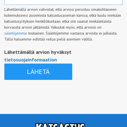
Lähettämällä arvion vahvistat, että arviosi perustuu omakohtaiseen
kokemukseesi asioinnista katsastusaseman kanssa, etkä kuulu minkään
katsastusyrityksen henkilökuntaan, etkä ole saanut minkäänlaista
korvausta arvion jättämistä. Vakuutat myös, että arvioisi on
sääntöjemme
mukainen. Sääntöjemme vastaisia arvioita ei julkaista.
Tällä haluamme edistää reilua peliä asemien välillä.
Lähettämällä arvion hyväksyt
tietosuojainformaation