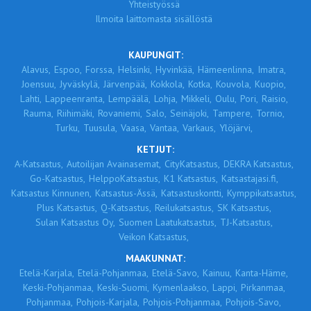
Yhteistyössä
Ilmoita laittomasta sisällöstä
KAUPUNGIT:
Alavus,
Espoo,
Forssa,
Helsinki,
Hyvinkää,
Hämeenlinna,
Imatra,
Joensuu,
Jyväskylä,
Järvenpää,
Kokkola,
Kotka,
Kouvola,
Kuopio,
Lahti,
Lappeenranta,
Lempäälä,
Lohja,
Mikkeli,
Oulu,
Pori,
Raisio,
Rauma,
Riihimäki,
Rovaniemi,
Salo,
Seinäjoki,
Tampere,
Tornio,
Turku,
Tuusula,
Vaasa,
Vantaa,
Varkaus,
Ylöjärvi,
KETJUT:
A-Katsastus,
Autoilijan Avainasemat,
CityKatsastus,
DEKRA Katsastus,
Go-Katsastus,
HelppoKatsastus,
K1 Katsastus,
Katsastajasi.fi,
Katsastus Kinnunen,
Katsastus-Ässä,
Katsastuskontti,
Kymppikatsastus,
Plus Katsastus,
Q-Katsastus,
Reilukatsastus,
SK Katsastus,
Sulan Katsastus Oy,
Suomen Laatukatsastus,
TJ-Katsastus,
Veikon Katsastus,
MAAKUNNAT:
Etelä-Karjala,
Etelä-Pohjanmaa,
Etelä-Savo,
Kainuu,
Kanta-Häme,
Keski-Pohjanmaa,
Keski-Suomi,
Kymenlaakso,
Lappi,
Pirkanmaa,
Pohjanmaa,
Pohjois-Karjala,
Pohjois-Pohjanmaa,
Pohjois-Savo,