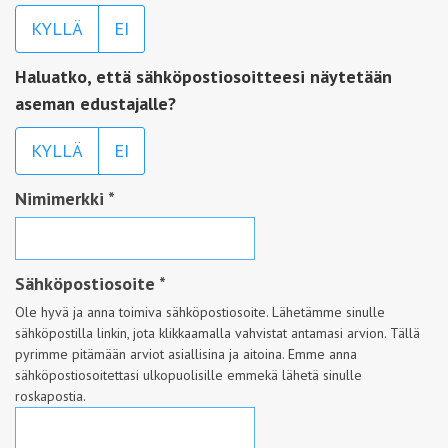
KYLLÄ
EI
Haluatko, että sähköpostiosoitteesi näytetään
aseman edustajalle?
KYLLÄ
EI
Nimimerkki
*
Sähköpostiosoite
*
Ole hyvä ja anna toimiva sähköpostiosoite. Lähetämme sinulle
sähköpostilla linkin, jota klikkaamalla vahvistat antamasi arvion. Tällä
pyrimme pitämään arviot asiallisina ja aitoina. Emme anna
sähköpostiosoitettasi ulkopuolisille emmekä lähetä sinulle
roskapostia.