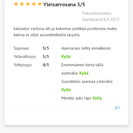
Yleisarvosana 5/5
Katsastusasiakas,
käyntipäivä 8.9.2023
katsastus vartissa ohi ja kokemus pelkkää positiivista mutta
kahvia ei ollut asiointihetkellä tarjolla
Sujuvuus
5/5
Ajanvaraus tehty ennakkoon:
Ystävällisyys
5/5
Kyllä
Viihtyisyys
4/5
Ensimmäinen kerta tällä
asemalla:
Kyllä
Suosittelisi asemaa ystävälle:
Kyllä
Menikö auto läpi:
Kyllä