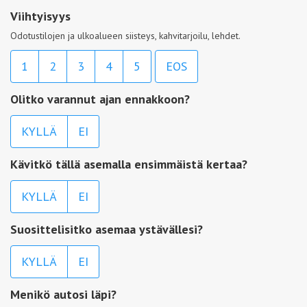
Viihtyisyys
Odotustilojen ja ulkoalueen siisteys, kahvitarjoilu, lehdet.
1
2
3
4
5
EOS
Olitko varannut ajan ennakkoon?
KYLLÄ
EI
Kävitkö tällä asemalla ensimmäistä kertaa?
KYLLÄ
EI
Suosittelisitko asemaa ystävällesi?
KYLLÄ
EI
Menikö autosi läpi?