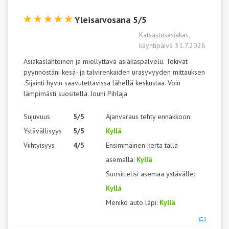
Yleisarvosana 5/5
Katsastusasiakas,
käyntipäivä 31.7.2026
Asiakaslähtöinen ja miellyttävä asiakaspalvelu. Tekivät
pyynnöstäni kesä- ja talvirenkaiden urasyvyyden mittauksen
.Sijainti hyvin saavutettavissa lähellä keskustaa. Voin
lämpimästi suositella. Jouni Pihlaja
Sujuvuus
5/5
Ajanvaraus tehty ennakkoon:
Ystävällisyys
5/5
Kyllä
Viihtyisyys
4/5
Ensimmäinen kerta tällä
asemalla:
Kyllä
Suosittelisi asemaa ystävälle:
Kyllä
Menikö auto läpi:
Kyllä