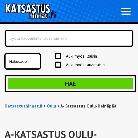
Toggl
naviga
Auki myös iltaisin
Auki myös lauantaisin
HAE
Katsastushinnat.fi
>
Oulu
>
A-Katsastus Oulu-Heinäpää
A-KATSASTUS OULU-