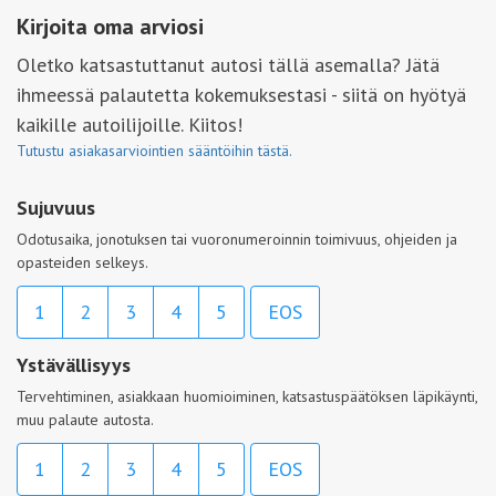
Kirjoita oma arviosi
Oletko katsastuttanut autosi tällä asemalla? Jätä
ihmeessä palautetta kokemuksestasi - siitä on hyötyä
kaikille autoilijoille. Kiitos!
Tutustu asiakasarviointien sääntöihin tästä.
Sujuvuus
Odotusaika, jonotuksen tai vuoronumeroinnin toimivuus, ohjeiden ja
opasteiden selkeys.
1
2
3
4
5
EOS
Ystävällisyys
Tervehtiminen, asiakkaan huomioiminen, katsastuspäätöksen läpikäynti,
muu palaute autosta.
1
2
3
4
5
EOS