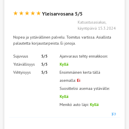
Yleisarvosana 5/5
Katsastusasiakas,
käyntipäivä 15.3.2024
Nopea ja ystävällinen palvelu. Toimitus vartissa. Asiallista
palautetta korjaustarpeista. Ei jonoja.
Sujuvuus
5/5
Ajanvaraus tehty ennakkoon:
Ystävällisyys
5/5
Kyllä
Viihtyisyys
5/5
Ensimmäinen kerta tällä
asemalla:
Ei
Suosittelisi asemaa ystävälle:
Kyllä
Menikö auto läpi:
Kyllä