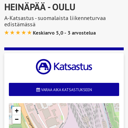
HEINÄPÄÄ
- OULU
A-Katsastus - suomalaista liikenneturvaa
edistämässä
Keskiarvo 5,0 -
3
arvostelua
VARAA AIKA KATSASTUKSEEN
+
−