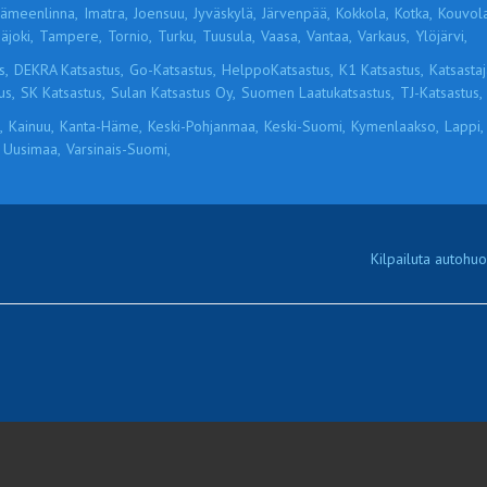
ämeenlinna,
Imatra,
Joensuu,
Jyväskylä,
Järvenpää,
Kokkola,
Kotka,
Kouvola
äjoki,
Tampere,
Tornio,
Turku,
Tuusula,
Vaasa,
Vantaa,
Varkaus,
Ylöjärvi,
s,
DEKRA Katsastus,
Go-Katsastus,
HelppoKatsastus,
K1 Katsastus,
Katsastaja
us,
SK Katsastus,
Sulan Katsastus Oy,
Suomen Laatukatsastus,
TJ-Katsastus,
,
Kainuu,
Kanta-Häme,
Keski-Pohjanmaa,
Keski-Suomi,
Kymenlaakso,
Lappi,
Uusimaa,
Varsinais-Suomi,
Kilpailuta autohuol