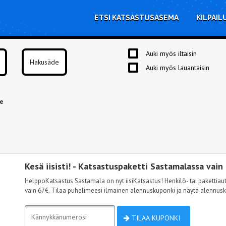
ETSI KATSASTUSASEMA
KILPAIL
Auki myös iltaisin
Auki myös lauantaisin
e
Kesä iisisti! - Katsastuspaketti Sastamalassa vain
HelppoKatsastus Sastamala on nyt iisiKatsastus! Henkilö- tai pakettiau
vain 67€. Tilaa puhelimeesi ilmainen alennuskuponki ja näytä alennusk
TILAA KUPONKI