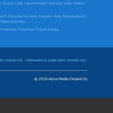
,
Kuopio,
Lahti,
Lappeenranta,
Lempäälä,
Lohja,
Mikkeli,
si.fi,
Katsastus Kinnunen,
Katsastus-Ässä,
Katsastuskontti,
Veikon Katsastus,
Pirkanmaa,
Pohjanmaa,
Pohjois-Karjala,
to: AutoJerry.fi
-
Vaihtoautot ja uudet autot: Autotalli.com
© 2026 Alma Media Finland Oy