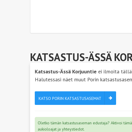
KATSASTUS-ÄSSÄ KO
Katsastus-Ässä Korjuuntie
ei ilmoita tällä
Halutessasi näet muut Porin katsastusase
KATSO PORIN KATSASTUSASEMAT
Oletko tämän katsastusaseman edustaja? Aktivoi tämä s
aukioloajat ja yhteystiedot.