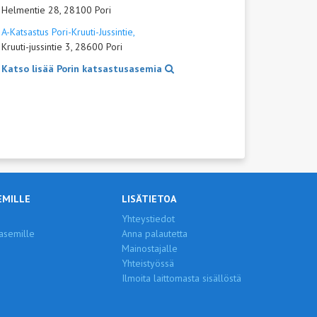
Helmentie 28, 28100 Pori
A-Katsastus Pori-Kruuti-Jussintie,
Kruuti-jussintie 3, 28600 Pori
Katso lisää Porin katsastusasemia
EMILLE
LISÄTIETOA
Yhteystiedot
asemille
Anna palautetta
Mainostajalle
Yhteistyössä
Ilmoita laittomasta sisällöstä