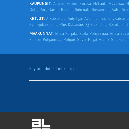
KAUPUNGIT:
Alavus,
Espoo,
Forssa,
Helsinki,
Hyvinkää,
H
Oulu,
Pori,
Raisio,
Rauma,
Riihimäki,
Rovaniemi,
Salo,
Sein
KETJUT:
A-Katsastus,
Autoilijan Avainasemat,
CityKatsastu
Kymppikatsastus,
Plus Katsastus,
Q-Katsastus,
Reilukatsast
MAAKUNNAT:
Etelä-Karjala,
Etelä-Pohjanmaa,
Etelä-Savo
Pohjois-Pohjanmaa,
Pohjois-Savo,
Päijät-Häme,
Satakunta,
Käyttöehdot
-
Tietosuoja