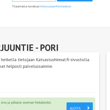
Tilaamalla hyväksyt
tietosuojainformaation
RJUUNTIE
- PORI
 hetkellä tietojaan Katsastushinnat.fi-sivustolla.
mat helposti palvelussamme.
ivu ja julkaise aseman hintatiedot,
ALOITA