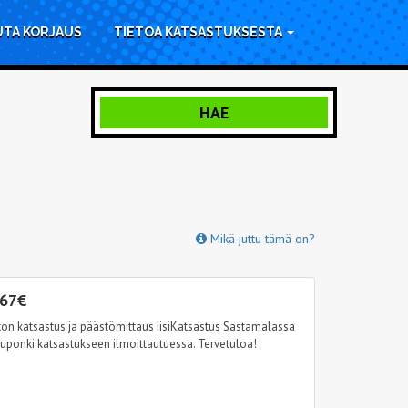
UTA KORJAUS
TIETOA KATSASTUKSESTA
HAE
Mikä juttu tämä on?
 67€
ton katsastus ja päästömittaus IisiKatsastus Sastamalassa
uponki katsastukseen ilmoittautuessa. Tervetuloa!