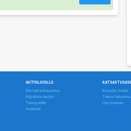
AUTOILIJOILLE
KATSASTUSAS
Etsi katsastusasema
Kirjaudu sisään
Kilpailuta huolto
Tietoa katsastus
Tietopankki
Liity mukaan
Artikkelit