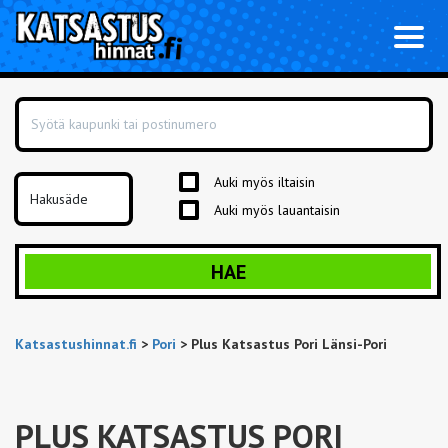
Toggl
naviga
Auki myös iltaisin
Auki myös lauantaisin
HAE
Katsastushinnat.fi
>
Pori
>
Plus Katsastus Pori Länsi-Pori
PLUS KATSASTUS PORI