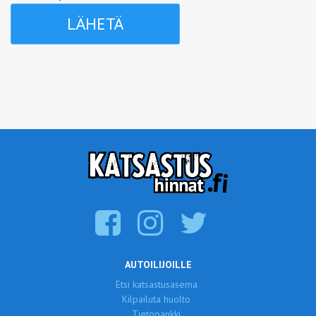
AUTOILIJOILLE
Etsi katsastusasema
Kilpailuta huolto
Tietopankki