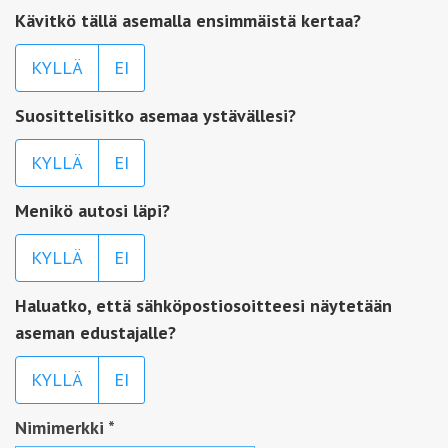
Kävitkö tällä asemalla ensimmäistä kertaa?
KYLLÄ
EI
Suosittelisitko asemaa ystävällesi?
KYLLÄ
EI
Menikö autosi läpi?
KYLLÄ
EI
Haluatko, että sähköpostiosoitteesi näytetään
aseman edustajalle?
KYLLÄ
EI
Nimimerkki
*