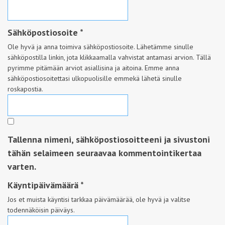
Sähköpostiosoite
*
Ole hyvä ja anna toimiva sähköpostiosoite. Lähetämme sinulle
sähköpostilla linkin, jota klikkaamalla vahvistat antamasi arvion. Tällä
pyrimme pitämään arviot asiallisina ja aitoina. Emme anna
sähköpostiosoitettasi ulkopuolisille emmekä lähetä sinulle
roskapostia.
Tallenna nimeni, sähköpostiosoitteeni ja sivustoni
tähän selaimeen seuraavaa kommentointikertaa
varten.
Käyntipäivämäärä
*
Jos et muista käyntisi tarkkaa päivämäärää, ole hyvä ja valitse
todennäköisin päiväys.