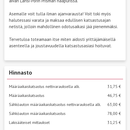
aivan Länsi-Porin Prisman naapurissa.
Asemalle voit tulla ilman ajanvarausta! Voit toki myös
halutessasi varata ja maksaa edullisen katsastusajan
netistä, jolloin mahdollinen odotusaikasi jää pienemmäksi.
Tervetuloa toteamaan itse miten aidosti yrittäjämäisellä
asenteella ja joustavuudella katsastusasiasi hoituvat.
Hinnasto
Määräaikaiskatsastus nettivarauksella alk.
31,75 €
Määräaikaiskatsastus
46,75 €
Sähköauton määräaikaiskatsastus nettivarauksella alk.
63,00 €
Sähköauton määräaikaiskatsastus
78,00 €
Lakisääteiset mittaukset
31,25 €