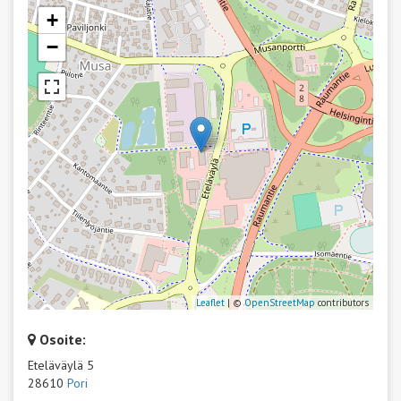
+
−
Leaflet
| ©
OpenStreetMap
contributors
Osoite:
Eteläväylä 5
28610
Pori