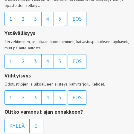
opasteiden selkeys.
1
2
3
4
5
EOS
Ystävällisyys
Tervehtiminen, asiakkaan huomioiminen, katsastuspäätöksen läpikäynti,
muu palaute autosta.
1
2
3
4
5
EOS
Viihtyisyys
Odotustilojen ja ulkoalueen siisteys, kahvitarjoilu, lehdet.
1
2
3
4
5
EOS
Olitko varannut ajan ennakkoon?
KYLLÄ
EI