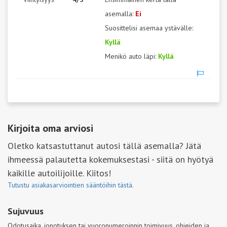
asemalla:
Ei
Suosittelisi asemaa ystävälle:
Kyllä
Menikö auto läpi:
Kyllä
Kirjoita oma arviosi
Oletko katsastuttanut autosi tällä asemalla? Jätä
ihmeessä palautetta kokemuksestasi - siitä on hyötyä
kaikille autoilijoille. Kiitos!
Tutustu asiakasarviointien sääntöihin tästä.
Sujuvuus
Odotusaika, jonotuksen tai vuoronumeroinnin toimivuus, ohjeiden ja