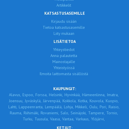
Artikkelit
KATSASTUSASEMILLE
Kirjaudu sisään
Tietoa katsastusasemille
Liity mukaan
LISÄTIETOA
Yhteystiedot
Anna palautetta
Mainostajalle
Yhteistyössä
Ilmoita laittomasta sisällöstä
KAUPUNGIT:
Alavus,
Espoo,
Forssa,
Helsinki,
Hyvinkää,
Hämeenlinna,
Imatra,
Joensuu,
Jyväskylä,
Järvenpää,
Kokkola,
Kotka,
Kouvola,
Kuopio,
Lahti,
Lappeenranta,
Lempäälä,
Lohja,
Mikkeli,
Oulu,
Pori,
Raisio,
Rauma,
Riihimäki,
Rovaniemi,
Salo,
Seinäjoki,
Tampere,
Tornio,
Turku,
Tuusula,
Vaasa,
Vantaa,
Varkaus,
Ylöjärvi,
KETJUT: