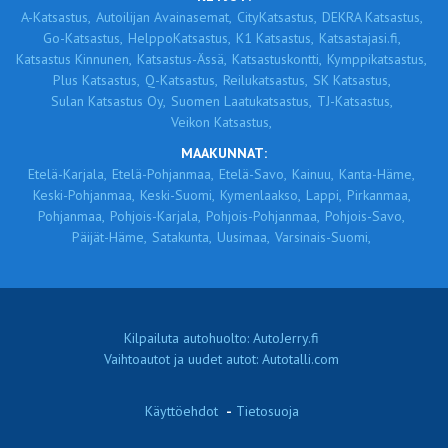
A-Katsastus,
Autoilijan Avainasemat,
CityKatsastus,
DEKRA Katsastus,
Go-Katsastus,
HelppoKatsastus,
K1 Katsastus,
Katsastajasi.fi,
Katsastus Kinnunen,
Katsastus-Ässä,
Katsastuskontti,
Kymppikatsastus,
Plus Katsastus,
Q-Katsastus,
Reilukatsastus,
SK Katsastus,
Sulan Katsastus Oy,
Suomen Laatukatsastus,
TJ-Katsastus,
Veikon Katsastus,
MAAKUNNAT:
Etelä-Karjala,
Etelä-Pohjanmaa,
Etelä-Savo,
Kainuu,
Kanta-Häme,
Keski-Pohjanmaa,
Keski-Suomi,
Kymenlaakso,
Lappi,
Pirkanmaa,
Pohjanmaa,
Pohjois-Karjala,
Pohjois-Pohjanmaa,
Pohjois-Savo,
Päijät-Häme,
Satakunta,
Uusimaa,
Varsinais-Suomi,
Kilpailuta autohuolto: AutoJerry.fi
Vaihtoautot ja uudet autot: Autotalli.com
Käyttöehdot
-
Tietosuoja