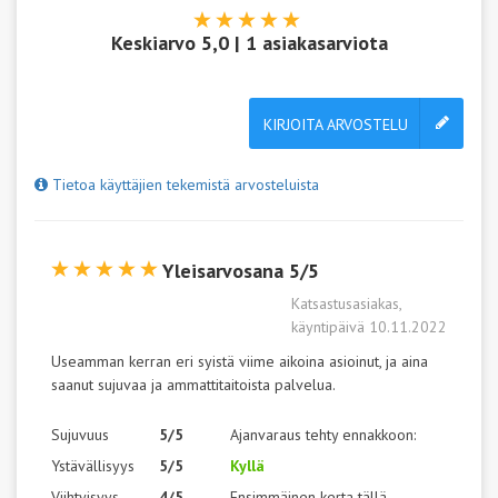
Keskiarvo
5,0
|
1
asiakasarviota
KIRJOITA ARVOSTELU
Tietoa käyttäjien tekemistä arvosteluista
Yleisarvosana 5/5
Katsastusasiakas,
käyntipäivä 10.11.2022
Useamman kerran eri syistä viime aikoina asioinut, ja aina
saanut sujuvaa ja ammattitaitoista palvelua.
Sujuvuus
5/5
Ajanvaraus tehty ennakkoon:
Ystävällisyys
5/5
Kyllä
Viihtyisyys
4/5
Ensimmäinen kerta tällä