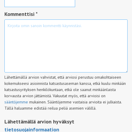
Kommenttisi *
Lähettämällä arvion vahvistat, että arviosi perustuu omakohtaiseen
kokemukseesi asioinnista katsastusaseman kanssa, etkä kuulu minkään
katsastusyrityksen henkilökuntaan, etkä ole saanut minkäänlaista
korvausta arvion jättämistä. Vakuutat myös, että arvioisi on
sääntöjemme
mukainen. Sääntöjemme vastaisia arvioita ei julkaista.
Tällä haluamme edistää reilua peliä asemien välillä.
Lähettämällä arvion hyväksyt
tietosuojainformaation