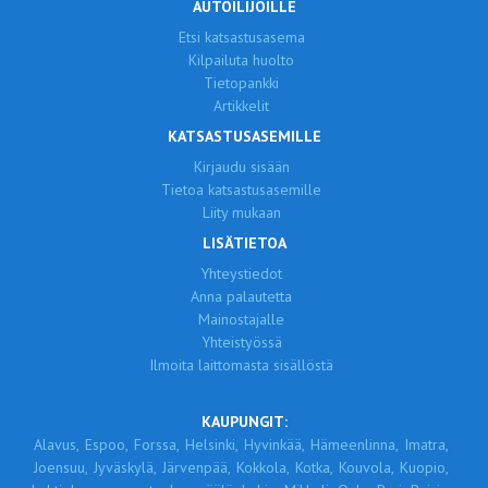
AUTOILIJOILLE
Etsi katsastusasema
Kilpailuta huolto
Tietopankki
Artikkelit
KATSASTUSASEMILLE
Kirjaudu sisään
Tietoa katsastusasemille
Liity mukaan
LISÄTIETOA
Yhteystiedot
Anna palautetta
Mainostajalle
Yhteistyössä
Ilmoita laittomasta sisällöstä
KAUPUNGIT:
Alavus,
Espoo,
Forssa,
Helsinki,
Hyvinkää,
Hämeenlinna,
Imatra,
Joensuu,
Jyväskylä,
Järvenpää,
Kokkola,
Kotka,
Kouvola,
Kuopio,