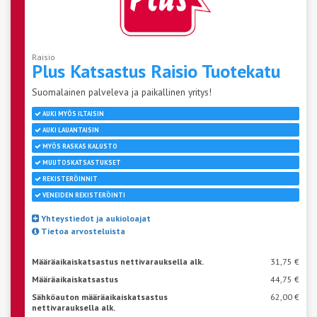
Raisio
Plus Katsastus Raisio
Tuotekatu
Suomalainen palveleva ja paikallinen yritys!
AUKI MYÖS ILTAISIN
AUKI LAUANTAISIN
MYÖS RASKAS KALUSTO
MUUTOSKATSASTUKSET
REKISTERÖINNIT
VENEIDEN REKISTERÖINTI
Yhteystiedot ja aukioloajat
Tietoa arvosteluista
Määräaikaiskatsastus nettivarauksella alk.
31,75 €
Määräaikaiskatsastus
44,75 €
Sähköauton määräaikaiskatsastus
62,00 €
nettivarauksella alk.