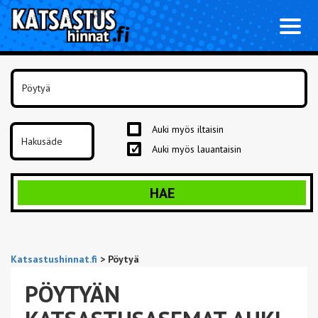
Toggl
naviga
Auki myös iltaisin
Auki myös lauantaisin
HAE
Katsastushinnat.fi
>
Pöytyä
PÖYTYÄN