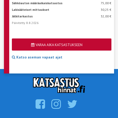
Sähköauton määräaikaiskatsastus
75,00 €
Lakisääteiset mittaukset
30,25 €
Jälkitarkastus
32,00 €
Päivitetty 8.8.2026
VARAA AIKA KATSASTUKSEEN
Katso aseman vapaat ajat