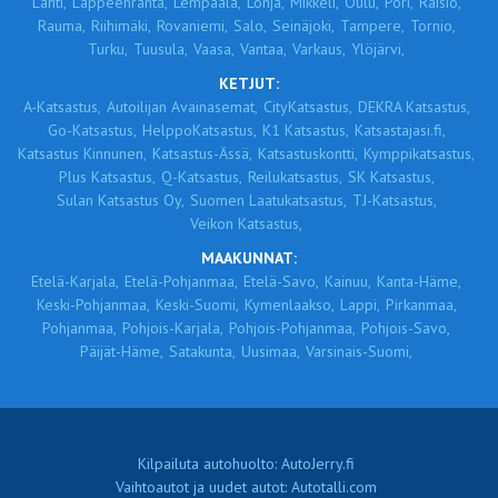
Lahti,
Lappeenranta,
Lempäälä,
Lohja,
Mikkeli,
Oulu,
Pori,
Raisio,
Rauma,
Riihimäki,
Rovaniemi,
Salo,
Seinäjoki,
Tampere,
Tornio,
Turku,
Tuusula,
Vaasa,
Vantaa,
Varkaus,
Ylöjärvi,
KETJUT:
A-Katsastus,
Autoilijan Avainasemat,
CityKatsastus,
DEKRA Katsastus,
Go-Katsastus,
HelppoKatsastus,
K1 Katsastus,
Katsastajasi.fi,
Katsastus Kinnunen,
Katsastus-Ässä,
Katsastuskontti,
Kymppikatsastus,
Plus Katsastus,
Q-Katsastus,
Reilukatsastus,
SK Katsastus,
Sulan Katsastus Oy,
Suomen Laatukatsastus,
TJ-Katsastus,
Veikon Katsastus,
MAAKUNNAT:
Etelä-Karjala,
Etelä-Pohjanmaa,
Etelä-Savo,
Kainuu,
Kanta-Häme,
Keski-Pohjanmaa,
Keski-Suomi,
Kymenlaakso,
Lappi,
Pirkanmaa,
Pohjanmaa,
Pohjois-Karjala,
Pohjois-Pohjanmaa,
Pohjois-Savo,
Päijät-Häme,
Satakunta,
Uusimaa,
Varsinais-Suomi,
Kilpailuta autohuolto: AutoJerry.fi
Vaihtoautot ja uudet autot: Autotalli.com