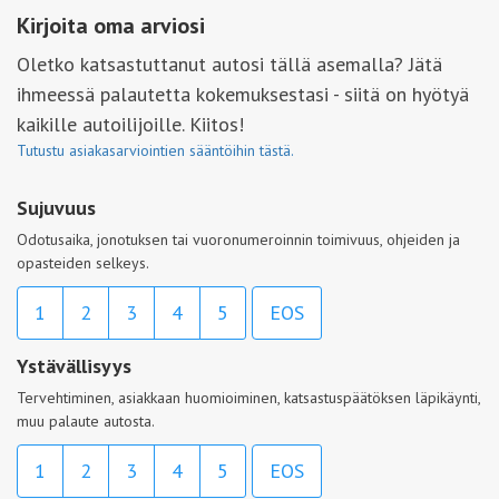
Kirjoita oma arviosi
Oletko katsastuttanut autosi tällä asemalla? Jätä
ihmeessä palautetta kokemuksestasi - siitä on hyötyä
kaikille autoilijoille. Kiitos!
Tutustu asiakasarviointien sääntöihin tästä.
Sujuvuus
Odotusaika, jonotuksen tai vuoronumeroinnin toimivuus, ohjeiden ja
opasteiden selkeys.
1
2
3
4
5
EOS
Ystävällisyys
Tervehtiminen, asiakkaan huomioiminen, katsastuspäätöksen läpikäynti,
muu palaute autosta.
1
2
3
4
5
EOS