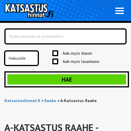
Toggl
naviga
Auki myös iltaisin
Auki myös lauantaisin
HAE
Katsastushinnat.fi
>
Raahe
>
A-Katsastus Raahe
A-KATSASTUS RAAHE
-