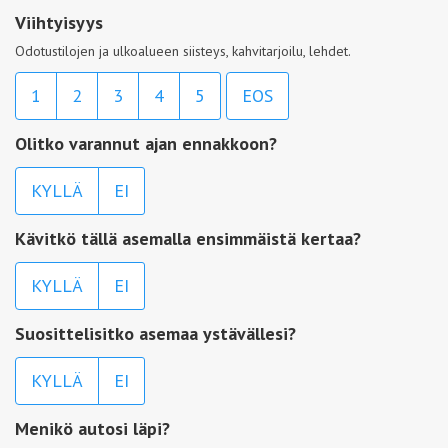
Viihtyisyys
Odotustilojen ja ulkoalueen siisteys, kahvitarjoilu, lehdet.
1
2
3
4
5
EOS
Olitko varannut ajan ennakkoon?
KYLLÄ
EI
Kävitkö tällä asemalla ensimmäistä kertaa?
KYLLÄ
EI
Suosittelisitko asemaa ystävällesi?
KYLLÄ
EI
Menikö autosi läpi?