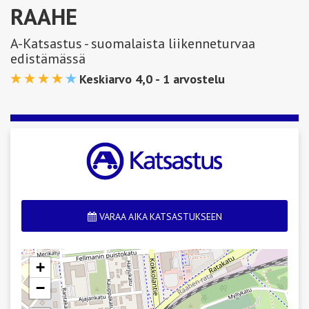
RAAHE
A-Katsastus - suomalaista liikenneturvaa
edistämässä
Keskiarvo 4,0 -
1
arvostelu
VARAA AIKA KATSASTUKSEEN
+
−