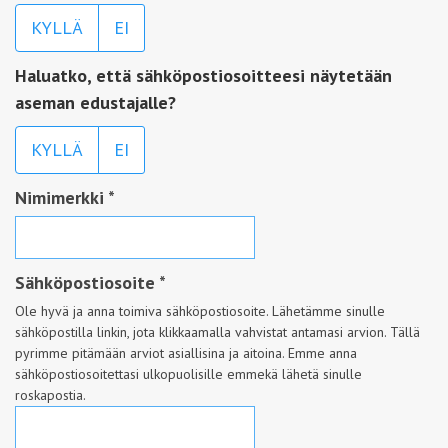
KYLLÄ
EI
Haluatko, että sähköpostiosoitteesi näytetään
aseman edustajalle?
KYLLÄ
EI
Nimimerkki
*
Sähköpostiosoite
*
Ole hyvä ja anna toimiva sähköpostiosoite. Lähetämme sinulle
sähköpostilla linkin, jota klikkaamalla vahvistat antamasi arvion. Tällä
pyrimme pitämään arviot asiallisina ja aitoina. Emme anna
sähköpostiosoitettasi ulkopuolisille emmekä lähetä sinulle
roskapostia.