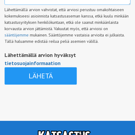
Lähettämällä arvion vahvistat, että arviosi perustuu omakohtaiseen
kokemukseesi asioinnista katsastusaseman kanssa, etkä kuulu minkään
katsastusyrityksen henkilökuntaan, etkä ole saanut minkäänlaista
korvausta arvion jättämistä. Vakuutat myös, että arvioisi on
sääntöjemme
mukainen. Sääntöjemme vastaisia arvioita ei julkaista.
Tällä haluamme edistää reilua peliä asemien välillä.
Lähettämällä arvion hyväksyt
tietosuojainformaation