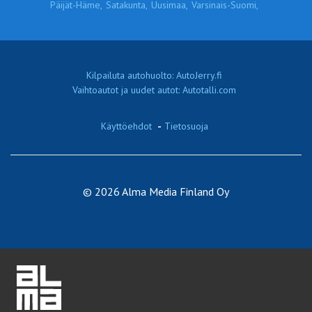
Päijät-Häme,
Satakunta,
Uusimaa,
Varsinais-Suomi,
Kilpailuta autohuolto: AutoJerry.fi
Vaihtoautot ja uudet autot: Autotalli.com
Käyttöehdot
-
Tietosuoja
© 2026 Alma Media Finland Oy