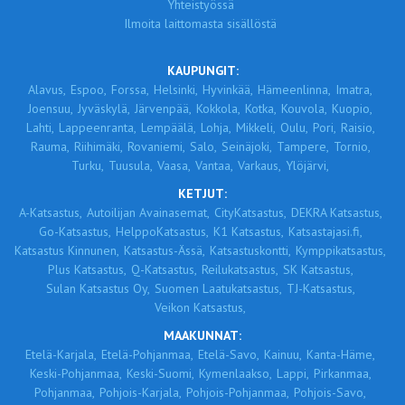
Yhteistyössä
Ilmoita laittomasta sisällöstä
KAUPUNGIT:
Alavus,
Espoo,
Forssa,
Helsinki,
Hyvinkää,
Hämeenlinna,
Imatra,
Joensuu,
Jyväskylä,
Järvenpää,
Kokkola,
Kotka,
Kouvola,
Kuopio,
Lahti,
Lappeenranta,
Lempäälä,
Lohja,
Mikkeli,
Oulu,
Pori,
Raisio,
Rauma,
Riihimäki,
Rovaniemi,
Salo,
Seinäjoki,
Tampere,
Tornio,
Turku,
Tuusula,
Vaasa,
Vantaa,
Varkaus,
Ylöjärvi,
KETJUT:
A-Katsastus,
Autoilijan Avainasemat,
CityKatsastus,
DEKRA Katsastus,
Go-Katsastus,
HelppoKatsastus,
K1 Katsastus,
Katsastajasi.fi,
Katsastus Kinnunen,
Katsastus-Ässä,
Katsastuskontti,
Kymppikatsastus,
Plus Katsastus,
Q-Katsastus,
Reilukatsastus,
SK Katsastus,
Sulan Katsastus Oy,
Suomen Laatukatsastus,
TJ-Katsastus,
Veikon Katsastus,
MAAKUNNAT:
Etelä-Karjala,
Etelä-Pohjanmaa,
Etelä-Savo,
Kainuu,
Kanta-Häme,
Keski-Pohjanmaa,
Keski-Suomi,
Kymenlaakso,
Lappi,
Pirkanmaa,
Pohjanmaa,
Pohjois-Karjala,
Pohjois-Pohjanmaa,
Pohjois-Savo,