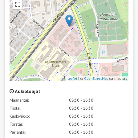
Leaflet
| ©
OpenStreetMap
contributors
Aukioloajat
Maanantai:
08:30 - 16:30
Tiistai:
08:30 - 16:30
Keskiviikko:
08:30 - 16:30
Torstai:
08:30 - 16:30
Perjantai:
08:30 - 16:30