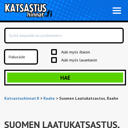
Toggl
naviga
Auki myös iltaisin
Auki myös lauantaisin
HAE
Katsastushinnat.fi
>
Raahe
>
Suomen Laatukatsastus, Raahe
SUOMEN LAATUKATSASTUS,