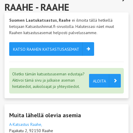
RAAHE
- RAAHE
Suomen Laatukatsastus, Raahe
ei ilmoita tällä hetkellä
tietojaan Katsastushinnat.fi-sivustolla. Halutessasi näet muut
Raahen katsastusasemat helposti palvelussamme.
KATSO RAAHEN KATSASTUSASEMAT
Oletko tämän katsastusaseman edustaja?
Aktivoi tämä sivu ja julkaise aseman
ALOITA
hintatiedot, aukioloajat ja yhteystiedot.
Muita lähellä olevia asemia
A-Katsastus Raahe,
Pajakatu 2, 92150 Raahe