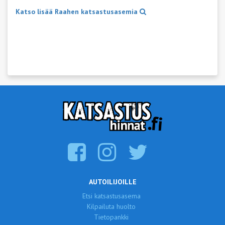
Katso lisää Raahen katsastusasemia
AUTOILIJOILLE
Etsi katsastusasema
Kilpailuta huolto
Tietopankki