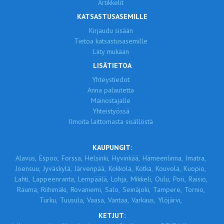
Artikkelit
KATSASTUSASEMILLE
Kirjaudu sisään
Tietoa katsastusasemille
Liity mukaan
LISÄTIETOA
Yhteystiedot
Anna palautetta
Mainostajalle
Yhteistyössä
Ilmoita laittomasta sisällöstä
KAUPUNGIT:
Alavus,
Espoo,
Forssa,
Helsinki,
Hyvinkää,
Hämeenlinna,
Imatra,
Joensuu,
Jyväskylä,
Järvenpää,
Kokkola,
Kotka,
Kouvola,
Kuopio,
Lahti,
Lappeenranta,
Lempäälä,
Lohja,
Mikkeli,
Oulu,
Pori,
Raisio,
Rauma,
Riihimäki,
Rovaniemi,
Salo,
Seinäjoki,
Tampere,
Tornio,
Turku,
Tuusula,
Vaasa,
Vantaa,
Varkaus,
Ylöjärvi,
KETJUT: