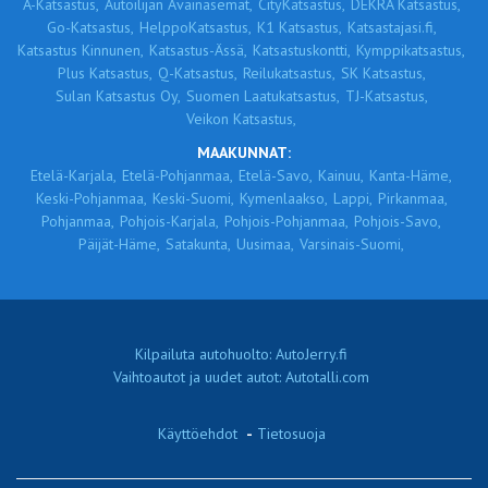
A-Katsastus,
Autoilijan Avainasemat,
CityKatsastus,
DEKRA Katsastus,
Go-Katsastus,
HelppoKatsastus,
K1 Katsastus,
Katsastajasi.fi,
Katsastus Kinnunen,
Katsastus-Ässä,
Katsastuskontti,
Kymppikatsastus,
Plus Katsastus,
Q-Katsastus,
Reilukatsastus,
SK Katsastus,
Sulan Katsastus Oy,
Suomen Laatukatsastus,
TJ-Katsastus,
Veikon Katsastus,
MAAKUNNAT:
Etelä-Karjala,
Etelä-Pohjanmaa,
Etelä-Savo,
Kainuu,
Kanta-Häme,
Keski-Pohjanmaa,
Keski-Suomi,
Kymenlaakso,
Lappi,
Pirkanmaa,
Pohjanmaa,
Pohjois-Karjala,
Pohjois-Pohjanmaa,
Pohjois-Savo,
Päijät-Häme,
Satakunta,
Uusimaa,
Varsinais-Suomi,
Kilpailuta autohuolto: AutoJerry.fi
Vaihtoautot ja uudet autot: Autotalli.com
Käyttöehdot
-
Tietosuoja