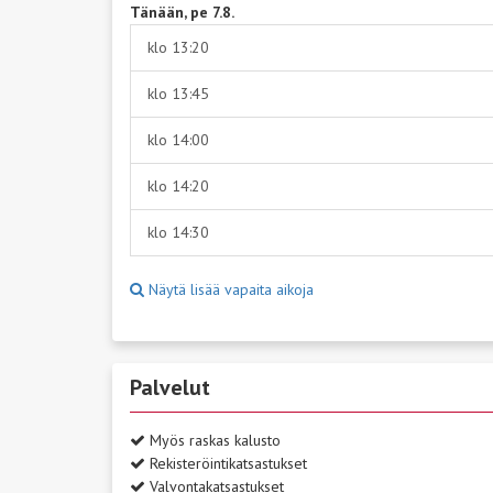
Tänään, pe 7.8.
klo 13:20
klo 13:45
klo 14:00
klo 14:20
klo 14:30
Näytä lisää vapaita aikoja
Palvelut
Myös raskas kalusto
Rekisteröintikatsastukset
Valvontakatsastukset