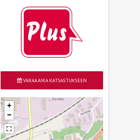
VARAA AIKA KATSASTUKSEEN
+
−