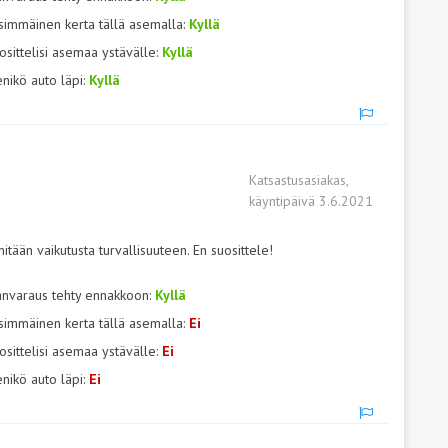
simmäinen kerta tällä asemalla:
Kyllä
osittelisi asemaa ystävälle:
Kyllä
nikö auto läpi:
Kyllä
Katsastusasiakas,
käyntipäivä 3.6.2021
mitään vaikutusta turvallisuuteen. En suosittele!
anvaraus tehty ennakkoon:
Kyllä
simmäinen kerta tällä asemalla:
Ei
osittelisi asemaa ystävälle:
Ei
nikö auto läpi:
Ei