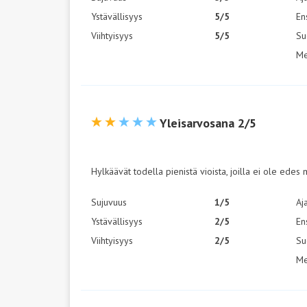
Ystävällisyys
5/5
En
Viihtyisyys
5/5
Su
Me
Yleisarvosana 2/5
Hylkäävät todella pienistä vioista, joilla ei ole edes 
Sujuvuus
1/5
Aj
Ystävällisyys
2/5
En
Viihtyisyys
2/5
Su
Me