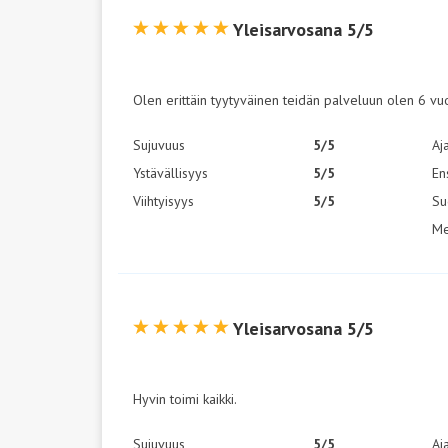
Yleisarvosana 5/5
Olen erittäin tyytyväinen teidän palveluun olen 6 vuot
Sujuvuus
5/5
Aj
Ystävällisyys
5/5
En
Viihtyisyys
5/5
Su
Me
Yleisarvosana 5/5
Hyvin toimi kaikki.
Sujuvuus
5/5
Aj