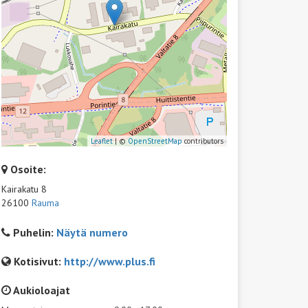
Leaflet
| ©
OpenStreetMap
contributors
Osoite:
Kairakatu 8
26100
Rauma
Puhelin:
Näytä numero
Kotisivut:
http://www.plus.fi
Aukioloajat