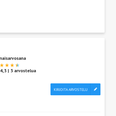
naisarvosana
4,3
|
3
arvostelua
KIRJOITA ARVOSTELU