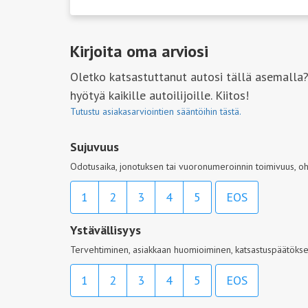
Kirjoita oma arviosi
Oletko katsastuttanut autosi tällä asemalla?
hyötyä kaikille autoilijoille. Kiitos!
Tutustu asiakasarviointien sääntöihin tästä.
Sujuvuus
Odotusaika, jonotuksen tai vuoronumeroinnin toimivuus, oh
1
2
3
4
5
EOS
Ystävällisyys
Tervehtiminen, asiakkaan huomioiminen, katsastuspäätöksen
1
2
3
4
5
EOS