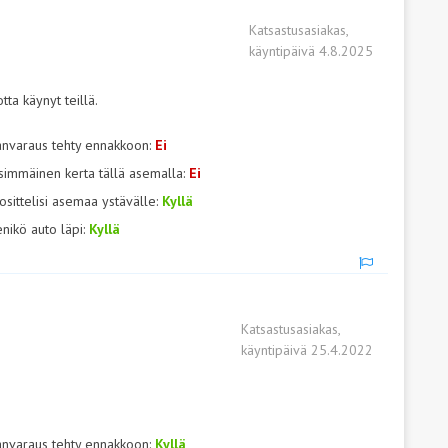
Katsastusasiakas,
käyntipäivä 4.8.2025
ta käynyt teillä.
anvaraus tehty ennakkoon:
Ei
simmäinen kerta tällä asemalla:
Ei
osittelisi asemaa ystävälle:
Kyllä
nikö auto läpi:
Kyllä
Katsastusasiakas,
käyntipäivä 25.4.2022
anvaraus tehty ennakkoon:
Kyllä