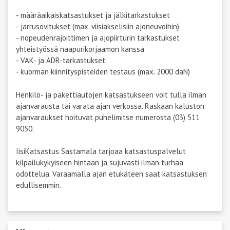
- määräaikaiskatsastukset ja jälkitarkastukset
- jarrusovitukset (max. viisiakselisiin ajoneuvoihin)
- nopeudenrajoittimen ja ajopiirturin tarkastukset
yhteistyössä naapurikorjaamon kanssa
- VAK- ja ADR-tarkastukset
- kuorman kiinnityspisteiden testaus (max. 2000 daN)
Henkilö- ja pakettiautojen katsastukseen voit tulla ilman
ajanvarausta tai varata ajan verkossa. Raskaan kaluston
ajanvaraukset hoituvat puhelimitse numerosta (03) 511
9050.
IisiKatsastus Sastamala tarjoaa katsastuspalvelut
kilpailukykyiseen hintaan ja sujuvasti ilman turhaa
odottelua. Varaamalla ajan etukäteen saat katsastuksen
edullisemmin.