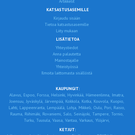
Artikkelit
KATSASTUSASEMILLE
Kirjaudu sisään
Tietoa katsastusasemille
Liity mukaan
LISÄTIETOA
Yhteystiedot
Anna palautetta
Mainostajalle
Yhteistyössä
Ilmoita laittomasta sisällöstä
KAUPUNGIT:
Alavus,
Espoo,
Forssa,
Helsinki,
Hyvinkää,
Hämeenlinna,
Imatra,
Joensuu,
Jyväskylä,
Järvenpää,
Kokkola,
Kotka,
Kouvola,
Kuopio,
Lahti,
Lappeenranta,
Lempäälä,
Lohja,
Mikkeli,
Oulu,
Pori,
Raisio,
Rauma,
Riihimäki,
Rovaniemi,
Salo,
Seinäjoki,
Tampere,
Tornio,
Turku,
Tuusula,
Vaasa,
Vantaa,
Varkaus,
Ylöjärvi,
KETJUT: