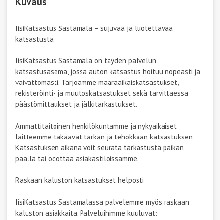
Kuvaus
IisiKatsastus Sastamala – sujuvaa ja luotettavaa
katsastusta
IisiKatsastus Sastamala on täyden palvelun
katsastusasema, jossa auton katsastus hoituu nopeasti ja
vaivattomasti. Tarjoamme määräaikaiskatsastukset,
rekisteröinti- ja muutoskatsastukset sekä tarvittaessa
päästömittaukset ja jälkitarkastukset.
Ammattitaitoinen henkilökuntamme ja nykyaikaiset
laitteemme takaavat tarkan ja tehokkaan katsastuksen.
Katsastuksen aikana voit seurata tarkastusta paikan
päällä tai odottaa asiakastiloissamme.
Raskaan kaluston katsastukset helposti
IisiKatsastus Sastamalassa palvelemme myös raskaan
kaluston asiakkaita. Palveluihimme kuuluvat: