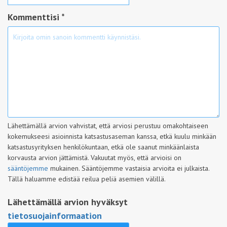
Kommenttisi *
Lähettämällä arvion vahvistat, että arviosi perustuu omakohtaiseen
kokemukseesi asioinnista katsastusaseman kanssa, etkä kuulu minkään
katsastusyrityksen henkilökuntaan, etkä ole saanut minkäänlaista
korvausta arvion jättämistä. Vakuutat myös, että arvioisi on
sääntöjemme
mukainen. Sääntöjemme vastaisia arvioita ei julkaista.
Tällä haluamme edistää reilua peliä asemien välillä.
Lähettämällä arvion hyväksyt
tietosuojainformaation