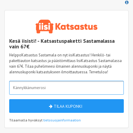
Kesä iisisti! - Katsastuspaketti Sastamalassa
vain 67€
HelppoKatsastus Sastamala on nyt iisiKatsastus! Henkilö- tai
pakettiauton katsastus ja päästömittaus IisiKatsastus Sastamalassa
vain 67€. Tilaa puhelimeesi ilmainen alennuskuponki ja näytä
alennuskuponki katsastukseen ilmoittautuessa. Tervetuloa!
TILAA KUPONKI
Tilaamalla hyväksyt
tietosuojainformaation