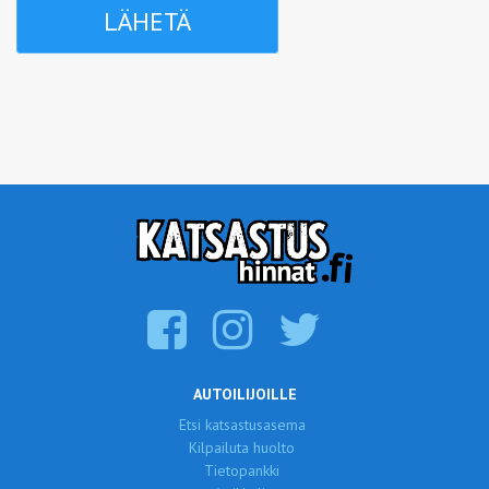
AUTOILIJOILLE
Etsi katsastusasema
Kilpailuta huolto
Tietopankki