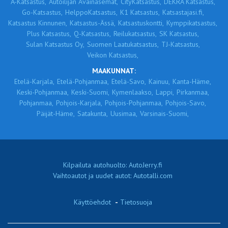
A-Katsastus,
Autoilijan Avainasemat,
CityKatsastus,
DEKRA Katsastus,
Go-Katsastus,
HelppoKatsastus,
K1 Katsastus,
Katsastajasi.fi,
Katsastus Kinnunen,
Katsastus-Ässä,
Katsastuskontti,
Kymppikatsastus,
Plus Katsastus,
Q-Katsastus,
Reilukatsastus,
SK Katsastus,
Sulan Katsastus Oy,
Suomen Laatukatsastus,
TJ-Katsastus,
Veikon Katsastus,
MAAKUNNAT:
Etelä-Karjala,
Etelä-Pohjanmaa,
Etelä-Savo,
Kainuu,
Kanta-Häme,
Keski-Pohjanmaa,
Keski-Suomi,
Kymenlaakso,
Lappi,
Pirkanmaa,
Pohjanmaa,
Pohjois-Karjala,
Pohjois-Pohjanmaa,
Pohjois-Savo,
Päijät-Häme,
Satakunta,
Uusimaa,
Varsinais-Suomi,
Kilpailuta autohuolto: AutoJerry.fi
Vaihtoautot ja uudet autot: Autotalli.com
Käyttöehdot
-
Tietosuoja