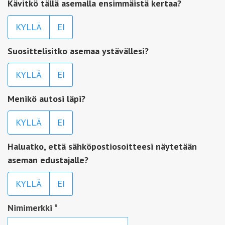
Kävitkö tällä asemalla ensimmäistä kertaa?
KYLLÄ
EI
Suosittelisitko asemaa ystävällesi?
KYLLÄ
EI
Menikö autosi läpi?
KYLLÄ
EI
Haluatko, että sähköpostiosoitteesi näytetään
aseman edustajalle?
KYLLÄ
EI
Nimimerkki
*