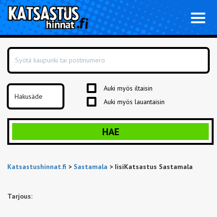
Toggl
naviga
Auki myös iltaisin
Auki myös lauantaisin
HAE
Katsastushinnat.fi
>
Sastamala
>
IisiKatsastus Sastamala
Tarjous: