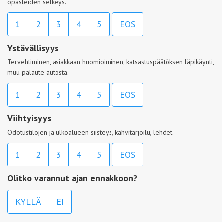
opasteiden selkeys.
1
2
3
4
5
EOS
Ystävällisyys
Tervehtiminen, asiakkaan huomioiminen, katsastuspäätöksen läpikäynti,
muu palaute autosta.
1
2
3
4
5
EOS
Viihtyisyys
Odotustilojen ja ulkoalueen siisteys, kahvitarjoilu, lehdet.
1
2
3
4
5
EOS
Olitko varannut ajan ennakkoon?
KYLLÄ
EI