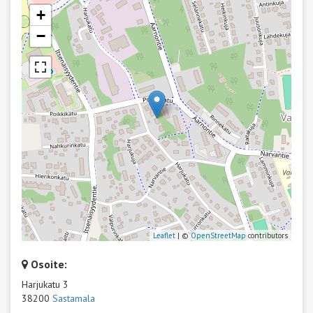
+
−
Leaflet
| ©
OpenStreetMap
contributors
Osoite:
Harjukatu 3
38200
Sastamala