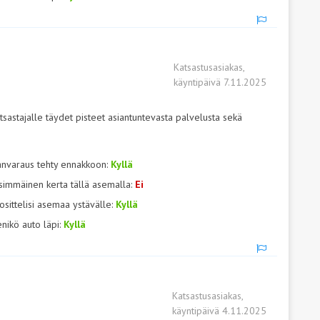
Katsastusasiakas,
käyntipäivä 7.11.2025
atsastajalle täydet pisteet asiantuntevasta palvelusta sekä
anvaraus tehty ennakkoon:
Kyllä
simmäinen kerta tällä asemalla:
Ei
osittelisi asemaa ystävälle:
Kyllä
nikö auto läpi:
Kyllä
Katsastusasiakas,
käyntipäivä 4.11.2025