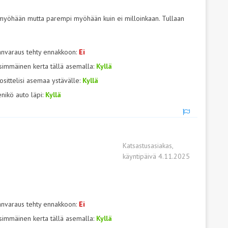
 myöhään mutta parempi myöhään kuin ei milloinkaan. Tullaan
anvaraus tehty ennakkoon:
Ei
simmäinen kerta tällä asemalla:
Kyllä
osittelisi asemaa ystävälle:
Kyllä
nikö auto läpi:
Kyllä
Katsastusasiakas,
käyntipäivä 4.11.2025
anvaraus tehty ennakkoon:
Ei
simmäinen kerta tällä asemalla:
Kyllä