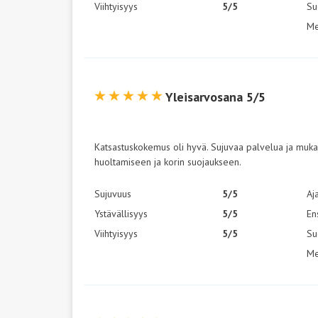
Viihtyisyys
5/5
Su
Me
Yleisarvosana 5/5
Katsastuskokemus oli hyvä. Sujuvaa palvelua ja mukav
huoltamiseen ja korin suojaukseen.
Sujuvuus
5/5
Aj
Ystävällisyys
5/5
En
Viihtyisyys
5/5
Su
Me