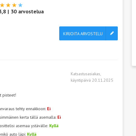
3,8
|
30
arvostelua
KIRJOITA ARVOSTELU
Katsastusasiakas,
käyntipäivä 20.11.2025
t pisteet!
anvaraus tehty ennakkoon:
Ei
simmäinen kerta tällä asemalla:
Ei
osittelisi asemaa ystävälle:
Kyllä
nikö auto läpi:
Kyllä