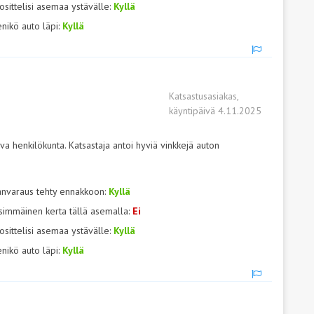
osittelisi asemaa ystävälle:
Kyllä
nikö auto läpi:
Kyllä
Katsastusasiakas,
käyntipäivä 4.11.2025
a henkilökunta. Katsastaja antoi hyviä vinkkejä auton
anvaraus tehty ennakkoon:
Kyllä
simmäinen kerta tällä asemalla:
Ei
osittelisi asemaa ystävälle:
Kyllä
nikö auto läpi:
Kyllä