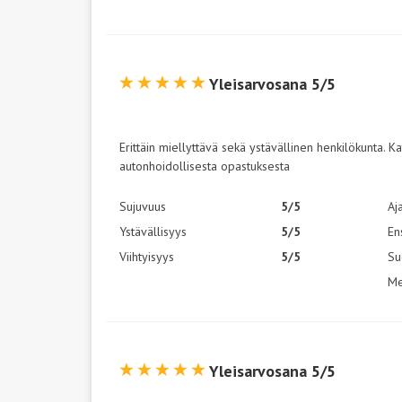
Yleisarvosana 5/5
Erittäin miellyttävä sekä ystävällinen henkilökunta. K
autonhoidollisesta opastuksesta
Sujuvuus
5/5
Aj
Ystävällisyys
5/5
En
Viihtyisyys
5/5
Su
Me
Yleisarvosana 5/5