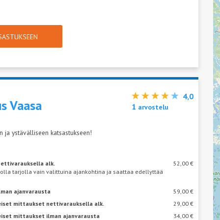
TSASTUKSEEN
4,0
us Vaasa
1
arvostelu
 ja ystävälliseen katsastukseen!
ettivarauksella alk.
52,00 €
 olla tarjolla vain valittuina ajankohtina ja saattaa edellyttää
ilman ajanvarausta
59,00 €
iset mittaukset nettivarauksella alk.
29,00 €
eiset mittaukset ilman ajanvarausta
34,00 €