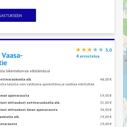
TSASTUKSEEN
3,0
s
Vaasa-
4
arvostelua
ie
sta liikenneturvaa edistämässä
ettivarauksella alk.
48,00 €
 olla tarjolla vain valittuina ajankohtina ja saattaa edellyttää
ilman ajanvarausta
59,00 €
iset mittaukset nettivarauksella alk.
32,00 €
eiset mittaukset ilman ajanvarausta
34,00 €
auksella alk.
29,00 €
janvarausta
29,00 €