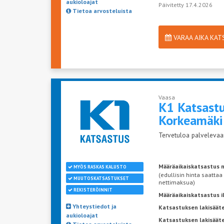
aukioloajat
Päivitetty 17.4.2026
Tietoa arvosteluista
VARAA AIKA KA
Vaasa
K1 Katsast
Korkeamäki
Tervetuloa palvelevaan
Määräaikaiskatsastus n
MYÖS RASKAS KALUSTO
(edullisin hinta saattaa
MUUTOSKATSASTUKSET
nettimaksua)
REKISTERÖINNIT
Määräaikaiskatsastus 
Yhteystiedot ja
Katsastuksen lakisääte
aukioloajat
Katsastuksen lakisäät