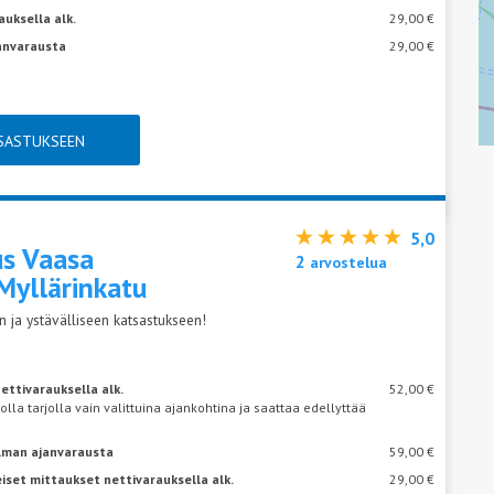
auksella alk.
29,00 €
janvarausta
29,00 €
TSASTUKSEEN
5,0
us Vaasa
2
arvostelua
Myllärinkatu
 ja ystävälliseen katsastukseen!
ettivarauksella alk.
52,00 €
 olla tarjolla vain valittuina ajankohtina ja saattaa edellyttää
ilman ajanvarausta
59,00 €
iset mittaukset nettivarauksella alk.
29,00 €