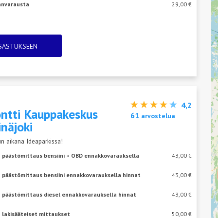
janvarausta
29,00 €
TSASTUKSEEN
4,2
ntti Kauppakeskus
61
arvostelua
inäjoki
n aikana Ideaparkissa!
+ päästömittaus bensiini + OBD ennakkovarauksella
43,00 €
 päästömittaus bensiini ennakkovarauksella hinnat
43,00 €
+ päästömittaus diesel ennakkovarauksella hinnat
43,00 €
 lakisääteiset mittaukset
50,00 €