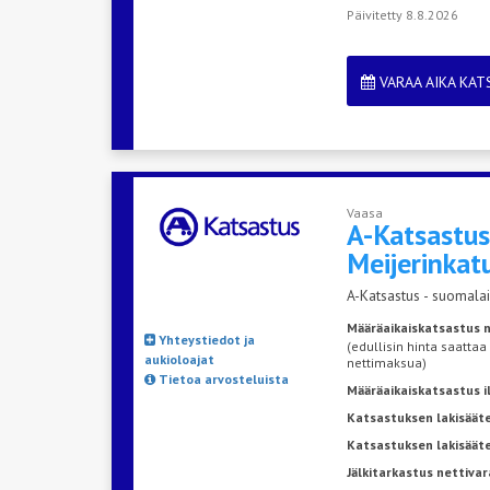
Päivitetty 8.8.2026
VARAA AIKA KA
Vaasa
A-Katsastu
Meijerinkat
A-Katsastus - suomalai
Määräaikaiskatsastus n
Yhteystiedot ja
(edullisin hinta saattaa
aukioloajat
nettimaksua)
Tietoa arvosteluista
Määräaikaiskatsastus 
Katsastuksen lakisääte
Katsastuksen lakisäät
Jälkitarkastus nettivar