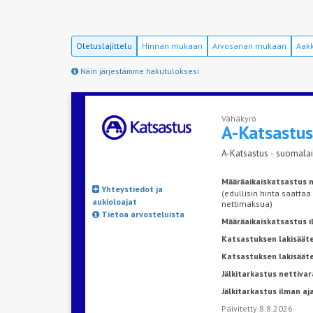
Oletuslajittelu
Hinnan mukaan
Arvosanan mukaan
Aakk
Näin järjestämme hakutuloksesi
Vähäkyrö
A-Katsastu
A-Katsastus - suomalai
Määräaikaiskatsastus n
Yhteystiedot ja
(edullisin hinta saattaa
aukioloajat
nettimaksua)
Tietoa arvosteluista
Määräaikaiskatsastus 
Katsastuksen lakisääte
Katsastuksen lakisäät
Jälkitarkastus nettivar
Jälkitarkastus ilman a
Päivitetty 8.8.2026