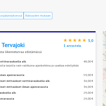
osjärjestyksessä
Etäisyyden mukaan
5,0
s
Tervajoki
1
arvostelu
sta liikenneturvaa edistämässä
ettivarauksella alk.
48,00 €
 olla tarjolla vain valittuina ajankohtina ja saattaa edellyttää
ilman ajanvarausta
59,00 €
iset mittaukset nettivarauksella alk.
34,00 €
eiset mittaukset ilman ajanvarausta
34,00 €
auksella alk.
29,00 €
janvarausta
29,00 €