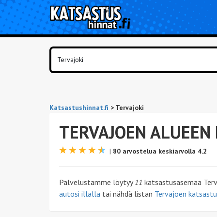
Katsastushinnat.fi
>
Tervajoki
TERVAJOEN ALUEEN
|
80 arvostelua keskiarvolla 4.2
Palvelustamme löytyy
11
katsastusasemaa Tervaj
autosi illalla
tai nähdä listan
Tervajoen katsastu