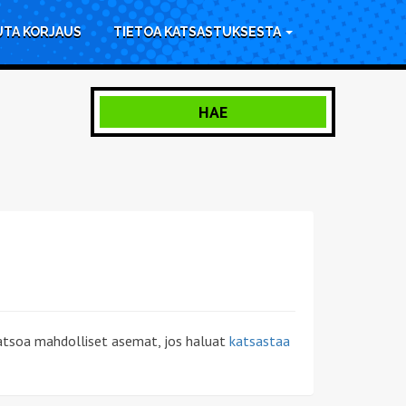
UTA KORJAUS
TIETOA KATSASTUKSESTA
HAE
katsoa mahdolliset asemat, jos haluat
katsastaa