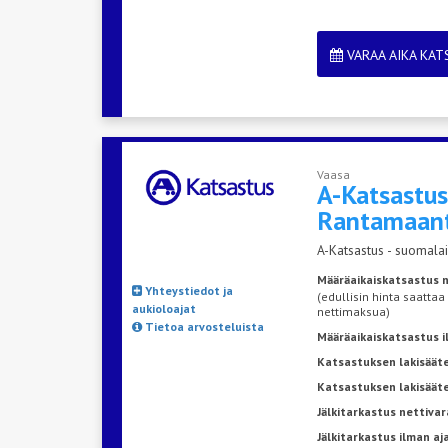
VARAA AIKA KA
Vaasa
A-Katsastu
Rantamaant
A-Katsastus - suomalai
Määräaikaiskatsastus n
Yhteystiedot ja
(edullisin hinta saattaa
aukioloajat
nettimaksua)
Tietoa arvosteluista
Määräaikaiskatsastus 
Katsastuksen lakisääte
Katsastuksen lakisäät
Jälkitarkastus nettivar
Jälkitarkastus ilman a