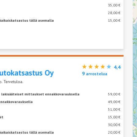
35,00 €
28,00 €
äaikaiskatsastus tällä asemalla
15,00 €
4,4
utokatsastus Oy
9
arvostelua
. Tervetuloa.
 lakisääteiset mittaukset ennakkovarauksella
59,00 €
ennakkovarauksella
49,00 €
51,00 €
et
15,00 €
30,00 €
äaikaiskatsastus tällä asemalla
20,00 €