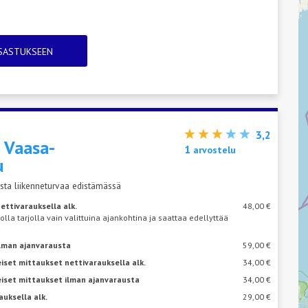
TSASTUKSEEN
3,2
s
Vaasa-
1
arvostelu
u
sta liikenneturvaa edistämässä
ettivarauksella alk.
48,00 €
 olla tarjolla vain valittuina ajankohtina ja saattaa edellyttää
ilman ajanvarausta
59,00 €
iset mittaukset nettivarauksella alk.
34,00 €
eiset mittaukset ilman ajanvarausta
34,00 €
auksella alk.
29,00 €