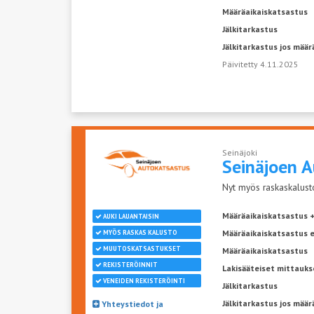
Määräaikaiskatsastus
Jälkitarkastus
Jälkitarkastus jos määr
Päivitetty 4.11.2025
Seinäjoki
Seinäjoen
A
Nyt myös raskaskalusto
Määräaikaiskatsastus +
AUKI LAUANTAISIN
Määräaikaiskatsastus 
MYÖS RASKAS KALUSTO
MUUTOSKATSASTUKSET
Määräaikaiskatsastus
REKISTERÖINNIT
Lakisääteiset mittauks
VENEIDEN REKISTERÖINTI
Jälkitarkastus
Jälkitarkastus jos määr
Yhteystiedot ja