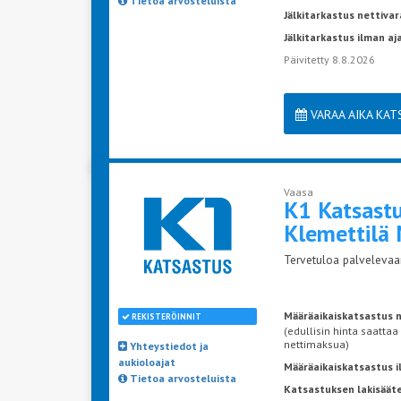
Tietoa arvosteluista
Jälkitarkastus nettivar
Jälkitarkastus ilman a
Päivitetty 8.8.2026
VARAA AIKA KA
Vaasa
K1 Katsast
Klemettilä
Tervetuloa palvelevaan
Määräaikaiskatsastus n
REKISTERÖINNIT
(edullisin hinta saattaa
nettimaksua)
Yhteystiedot ja
aukioloajat
Määräaikaiskatsastus 
Tietoa arvosteluista
Katsastuksen lakisääte