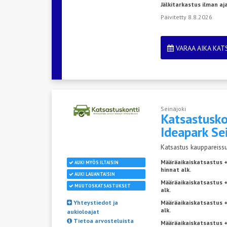
Jälkitarkastus ilman a
Päivitetty 8.8.2026
VARAA AIKA KA
Seinäjoki
Katsastusko
Ideapark
Se
Katsastus kauppareissu
Määräaikaiskatsastus 
AUKI MYÖS ILTAISIN
hinnat alk.
AUKI LAUANTAISIN
Määräaikaiskatsastus +
MUUTOSKATSASTUKSET
alk.
Yhteystiedot ja
Määräaikaiskatsastus 
alk.
aukioloajat
Tietoa arvosteluista
Määräaikaiskatsastus +