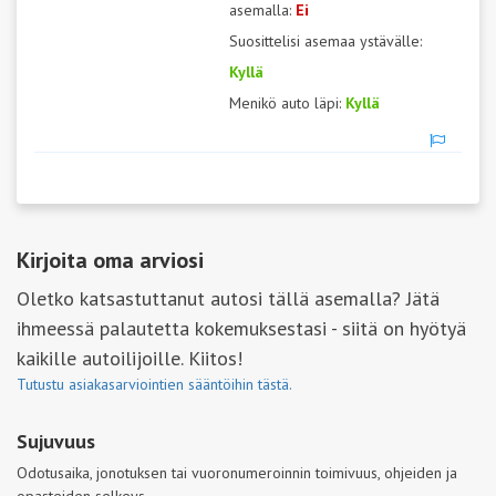
asemalla:
Ei
Suosittelisi asemaa ystävälle:
Kyllä
Menikö auto läpi:
Kyllä
Kirjoita oma arviosi
Oletko katsastuttanut autosi tällä asemalla? Jätä
ihmeessä palautetta kokemuksestasi - siitä on hyötyä
kaikille autoilijoille. Kiitos!
Tutustu asiakasarviointien sääntöihin tästä.
Sujuvuus
Odotusaika, jonotuksen tai vuoronumeroinnin toimivuus, ohjeiden ja
opasteiden selkeys.