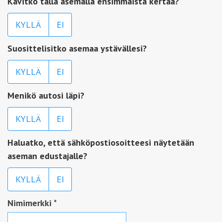
Kävitkö tällä asemalla ensimmäistä kertaa?
KYLLÄ
EI
Suosittelisitko asemaa ystävällesi?
KYLLÄ
EI
Menikö autosi läpi?
KYLLÄ
EI
Haluatko, että sähköpostiosoitteesi näytetään
aseman edustajalle?
KYLLÄ
EI
Nimimerkki
*