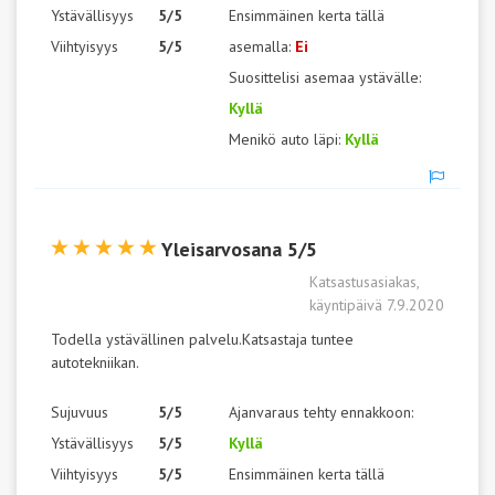
Ystävällisyys
5/5
Ensimmäinen kerta tällä
Viihtyisyys
5/5
asemalla:
Ei
Suosittelisi asemaa ystävälle:
Kyllä
Menikö auto läpi:
Kyllä
Yleisarvosana 5/5
Katsastusasiakas,
käyntipäivä 7.9.2020
Todella ystävällinen palvelu.Katsastaja tuntee
autotekniikan.
Sujuvuus
5/5
Ajanvaraus tehty ennakkoon:
Ystävällisyys
5/5
Kyllä
Viihtyisyys
5/5
Ensimmäinen kerta tällä