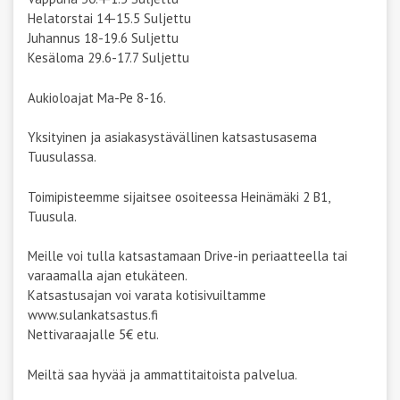
Helatorstai 14-15.5 Suljettu
Juhannus 18-19.6 Suljettu
Kesäloma 29.6-17.7 Suljettu
Aukioloajat Ma-Pe 8-16.
Yksityinen ja asiakasystävällinen katsastusasema
Tuusulassa.
Toimipisteemme sijaitsee osoiteessa Heinämäki 2 B1,
Tuusula.
Meille voi tulla katsastamaan Drive-in periaatteella tai
varaamalla ajan etukäteen.
Katsastusajan voi varata kotisivuiltamme
www.sulankatsastus.fi
Nettivaraajalle 5€ etu.
Meiltä saa hyvää ja ammattitaitoista palvelua.