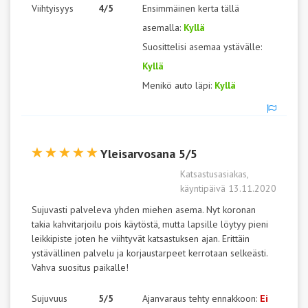
Viihtyisyys
4/5
Ensimmäinen kerta tällä
asemalla:
Kyllä
Suosittelisi asemaa ystävälle:
Kyllä
Menikö auto läpi:
Kyllä
Yleisarvosana 5/5
Katsastusasiakas,
käyntipäivä 13.11.2020
Sujuvasti palveleva yhden miehen asema. Nyt koronan
takia kahvitarjoilu pois käytöstä, mutta lapsille löytyy pieni
leikkipiste joten he viihtyvät katsastuksen ajan. Erittäin
ystävällinen palvelu ja korjaustarpeet kerrotaan selkeästi.
Vahva suositus paikalle!
Sujuvuus
5/5
Ajanvaraus tehty ennakkoon:
Ei