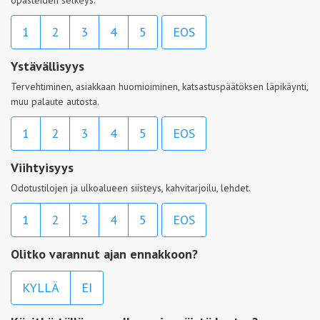
1
2
3
4
5
EOS
Ystävällisyys
Tervehtiminen, asiakkaan huomioiminen, katsastuspäätöksen läpikäynti,
muu palaute autosta.
1
2
3
4
5
EOS
Viihtyisyys
Odotustilojen ja ulkoalueen siisteys, kahvitarjoilu, lehdet.
1
2
3
4
5
EOS
Olitko varannut ajan ennakkoon?
KYLLÄ
EI