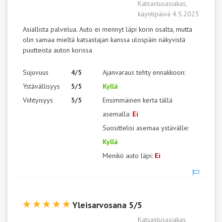
Katsastusasiakas,
käyntipäivä 4.5.2023
Asiallista palvelua. Auto ei mennyt läpi korin osalta, mutta
olin samaa mieltä katsastajan kanssa ulospäin näkyvistä
puutteista auton korissa
Sujuvuus
4/5
Ajanvaraus tehty ennakkoon:
Ystävällisyys
5/5
Kyllä
Viihtyisyys
5/5
Ensimmäinen kerta tällä
asemalla:
Ei
Suosittelisi asemaa ystävälle:
Kyllä
Menikö auto läpi:
Ei
Yleisarvosana 5/5
Katsastusasiakas,