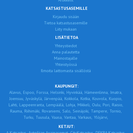
Artikkelit
KATSASTUSASEMILLE
Kirjaudu sisään
Tietoa katsastusasemille
Liity mukaan
LISÄTIETOA
Yhteystiedot
Anna palautetta
Mainostajalle
Yhteistyössä
Ilmoita laittomasta sisällöstä
KAUPUNGIT:
Alavus,
Espoo,
Forssa,
Helsinki,
Hyvinkää,
Hämeenlinna,
Imatra,
Joensuu,
Jyväskylä,
Järvenpää,
Kokkola,
Kotka,
Kouvola,
Kuopio,
Lahti,
Lappeenranta,
Lempäälä,
Lohja,
Mikkeli,
Oulu,
Pori,
Raisio,
Rauma,
Riihimäki,
Rovaniemi,
Salo,
Seinäjoki,
Tampere,
Tornio,
Turku,
Tuusula,
Vaasa,
Vantaa,
Varkaus,
Ylöjärvi,
KETJUT:
A-Katsastus,
Autoilijan Avainasemat,
CityKatsastus,
DEKRA Katsastus,