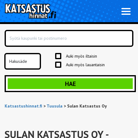
Toggl
naviga
Auki myös iltaisin
Auki myös lauantaisin
HAE
Katsastushinnat.fi
>
Tuusula
>
Sulan Katsastus Oy
SULAN KATSASTUS OY
-