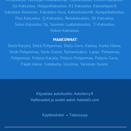
Go-Katsastus,
HelppoKatsastus,
K1 Katsastus,
Katsastajasi.fi,
Katsastus Kinnunen,
Katsastus-Ässä,
Katsastuskontti,
Kymppikatsastus,
Plus Katsastus,
Q-Katsastus,
Reilukatsastus,
SK Katsastus,
Sulan Katsastus Oy,
Suomen Laatukatsastus,
TJ-Katsastus,
Veikon Katsastus,
MAAKUNNAT:
Etelä-Karjala,
Etelä-Pohjanmaa,
Etelä-Savo,
Kainuu,
Kanta-Häme,
Keski-Pohjanmaa,
Keski-Suomi,
Kymenlaakso,
Lappi,
Pirkanmaa,
Pohjanmaa,
Pohjois-Karjala,
Pohjois-Pohjanmaa,
Pohjois-Savo,
Päijät-Häme,
Satakunta,
Uusimaa,
Varsinais-Suomi,
Kilpailuta autohuolto: AutoJerry.fi
Vaihtoautot ja uudet autot: Autotalli.com
Käyttöehdot
-
Tietosuoja