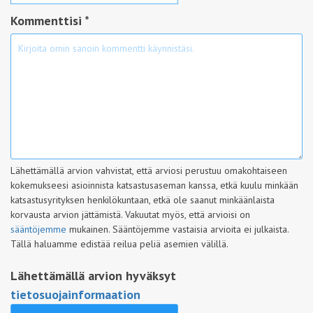
Kommenttisi *
Lähettämällä arvion vahvistat, että arviosi perustuu omakohtaiseen
kokemukseesi asioinnista katsastusaseman kanssa, etkä kuulu minkään
katsastusyrityksen henkilökuntaan, etkä ole saanut minkäänlaista
korvausta arvion jättämistä. Vakuutat myös, että arvioisi on
sääntöjemme
mukainen. Sääntöjemme vastaisia arvioita ei julkaista.
Tällä haluamme edistää reilua peliä asemien välillä.
Lähettämällä arvion hyväksyt
tietosuojainformaation