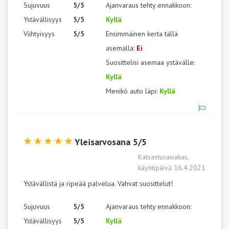
Sujuvuus
5/5
Ajanvaraus tehty ennakkoon:
Ystävällisyys
5/5
Kyllä
Viihtyisyys
5/5
Ensimmäinen kerta tällä
asemalla:
Ei
Suosittelisi asemaa ystävälle:
Kyllä
Menikö auto läpi:
Kyllä
Yleisarvosana 5/5
Katsastusasiakas,
käyntipäivä 16.4.2021
Ystävällistä ja ripeää palvelua. Vahvat suosittelut!
Sujuvuus
5/5
Ajanvaraus tehty ennakkoon:
Ystävällisyys
5/5
Kyllä