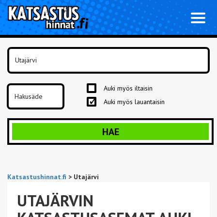
Toggl
naviga
Auki myös iltaisin
Auki myös lauantaisin
HAE
Katsastushinnat.fi
>
Utajärvi
UTAJÄRVIN