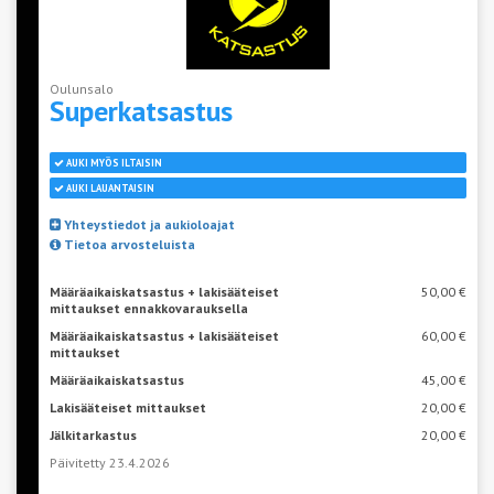
Oulunsalo
Superkatsastus
AUKI MYÖS ILTAISIN
AUKI LAUANTAISIN
Yhteystiedot ja aukioloajat
Tietoa arvosteluista
Määräaikaiskatsastus + lakisääteiset
50,00 €
mittaukset ennakkovarauksella
Määräaikaiskatsastus + lakisääteiset
60,00 €
mittaukset
Määräaikaiskatsastus
45,00 €
Lakisääteiset mittaukset
20,00 €
Jälkitarkastus
20,00 €
Päivitetty 23.4.2026