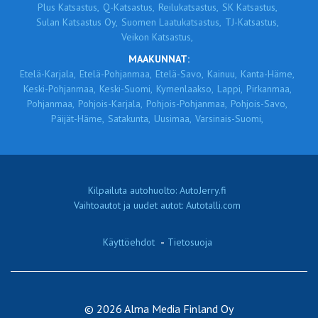
Plus Katsastus,
Q-Katsastus,
Reilukatsastus,
SK Katsastus,
Sulan Katsastus Oy,
Suomen Laatukatsastus,
TJ-Katsastus,
Veikon Katsastus,
MAAKUNNAT:
Etelä-Karjala,
Etelä-Pohjanmaa,
Etelä-Savo,
Kainuu,
Kanta-Häme,
Keski-Pohjanmaa,
Keski-Suomi,
Kymenlaakso,
Lappi,
Pirkanmaa,
Pohjanmaa,
Pohjois-Karjala,
Pohjois-Pohjanmaa,
Pohjois-Savo,
Päijät-Häme,
Satakunta,
Uusimaa,
Varsinais-Suomi,
Kilpailuta autohuolto: AutoJerry.fi
Vaihtoautot ja uudet autot: Autotalli.com
Käyttöehdot
-
Tietosuoja
© 2026 Alma Media Finland Oy