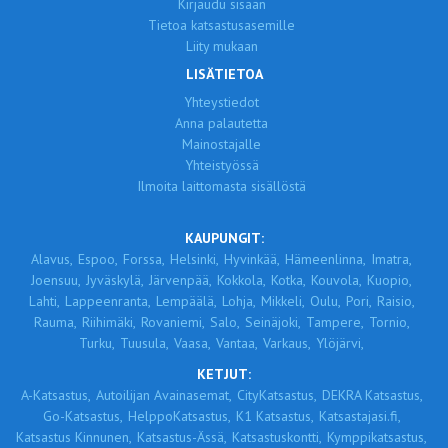
Kirjaudu sisään
Tietoa katsastusasemille
Liity mukaan
LISÄTIETOA
Yhteystiedot
Anna palautetta
Mainostajalle
Yhteistyössä
Ilmoita laittomasta sisällöstä
KAUPUNGIT:
Alavus,
Espoo,
Forssa,
Helsinki,
Hyvinkää,
Hämeenlinna,
Imatra,
Joensuu,
Jyväskylä,
Järvenpää,
Kokkola,
Kotka,
Kouvola,
Kuopio,
Lahti,
Lappeenranta,
Lempäälä,
Lohja,
Mikkeli,
Oulu,
Pori,
Raisio,
Rauma,
Riihimäki,
Rovaniemi,
Salo,
Seinäjoki,
Tampere,
Tornio,
Turku,
Tuusula,
Vaasa,
Vantaa,
Varkaus,
Ylöjärvi,
KETJUT:
A-Katsastus,
Autoilijan Avainasemat,
CityKatsastus,
DEKRA Katsastus,
Go-Katsastus,
HelppoKatsastus,
K1 Katsastus,
Katsastajasi.fi,
Katsastus Kinnunen,
Katsastus-Ässä,
Katsastuskontti,
Kymppikatsastus,