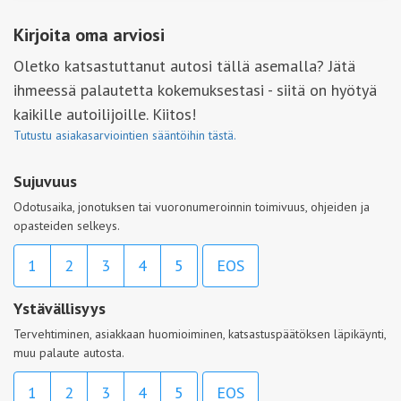
Kirjoita oma arviosi
Oletko katsastuttanut autosi tällä asemalla? Jätä
ihmeessä palautetta kokemuksestasi - siitä on hyötyä
kaikille autoilijoille. Kiitos!
Tutustu asiakasarviointien sääntöihin tästä.
Sujuvuus
Odotusaika, jonotuksen tai vuoronumeroinnin toimivuus, ohjeiden ja
opasteiden selkeys.
1
2
3
4
5
EOS
Ystävällisyys
Tervehtiminen, asiakkaan huomioiminen, katsastuspäätöksen läpikäynti,
muu palaute autosta.
1
2
3
4
5
EOS