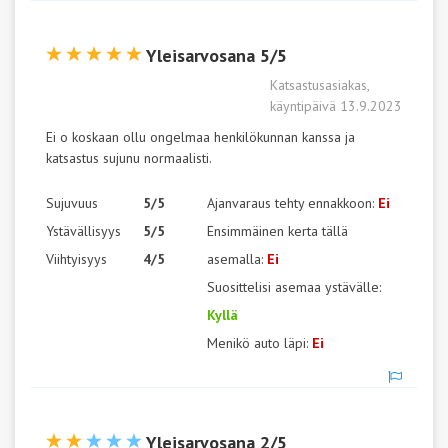
Yleisarvosana 5/5
Katsastusasiakas,
käyntipäivä 13.9.2023
Ei o koskaan ollu ongelmaa henkilökunnan kanssa ja
katsastus sujunu normaalisti.
Sujuvuus
5/5
Ajanvaraus tehty ennakkoon:
Ei
Ystävällisyys
5/5
Ensimmäinen kerta tällä
Viihtyisyys
4/5
asemalla:
Ei
Suosittelisi asemaa ystävälle:
Kyllä
Menikö auto läpi:
Ei
Yleisarvosana 2/5