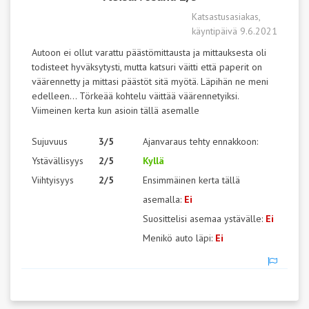
Katsastusasiakas,
käyntipäivä 9.6.2021
Autoon ei ollut varattu päästömittausta ja mittauksesta oli
todisteet hyväksytysti, mutta katsuri väitti että paperit on
väärennetty ja mittasi päästöt sitä myötä. Läpihän ne meni
edelleen... Törkeää kohtelu väittää väärennetyiksi.
Viimeinen kerta kun asioin tällä asemalle
Sujuvuus
3/5
Ajanvaraus tehty ennakkoon:
Ystävällisyys
2/5
Kyllä
Viihtyisyys
2/5
Ensimmäinen kerta tällä
asemalla:
Ei
Suosittelisi asemaa ystävälle:
Ei
Menikö auto läpi:
Ei