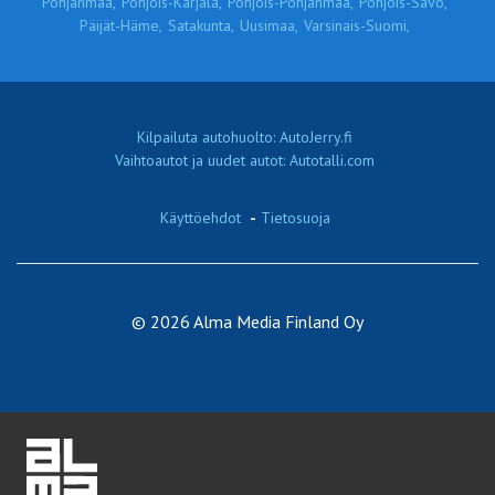
Pohjanmaa,
Pohjois-Karjala,
Pohjois-Pohjanmaa,
Pohjois-Savo,
Päijät-Häme,
Satakunta,
Uusimaa,
Varsinais-Suomi,
Kilpailuta autohuolto: AutoJerry.fi
Vaihtoautot ja uudet autot: Autotalli.com
Käyttöehdot
-
Tietosuoja
© 2026 Alma Media Finland Oy