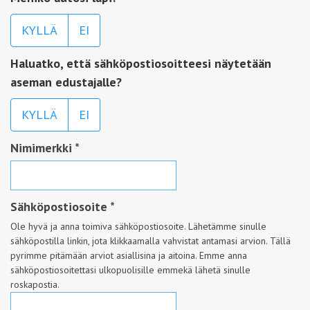
KYLLÄ
EI
Haluatko, että sähköpostiosoitteesi näytetään
aseman edustajalle?
KYLLÄ
EI
Nimimerkki
*
Sähköpostiosoite
*
Ole hyvä ja anna toimiva sähköpostiosoite. Lähetämme sinulle
sähköpostilla linkin, jota klikkaamalla vahvistat antamasi arvion. Tällä
pyrimme pitämään arviot asiallisina ja aitoina. Emme anna
sähköpostiosoitettasi ulkopuolisille emmekä lähetä sinulle
roskapostia.