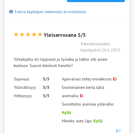
Tietoa käyttäjien tekemistä arvosteluista
Yleisarvosana 5/5
Katsastusasiakas,
käyntipäivä 16.6.2025
Virkailijalla oli loppunut jo työaika ja laittoi silti asiani
kuntoon. Suuret kiitokset hänelle!
Sujuvuus
5/5
Ajanvaraus tehty ennakkoon:
Ei
Ystävällisyys
5/5
Ensimmäinen kerta tällä
Viihtyisyys
5/5
asemalla:
Ei
Suosittelisi asemaa ystävälle:
Kyllä
Menikö auto läpi:
Kyllä