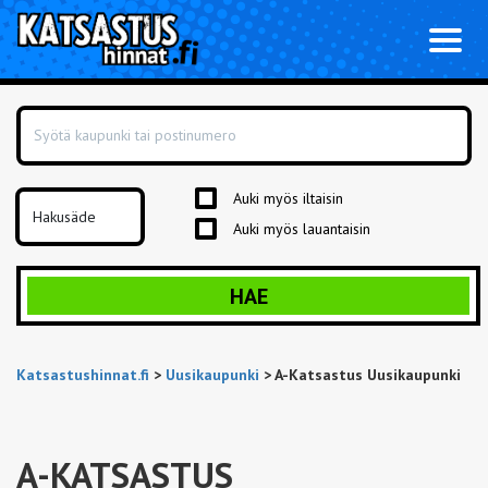
Toggl
naviga
Auki myös iltaisin
Auki myös lauantaisin
HAE
Katsastushinnat.fi
>
Uusikaupunki
>
A-Katsastus Uusikaupunki
A-KATSASTUS