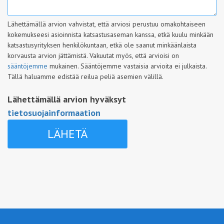
Lähettämällä arvion vahvistat, että arviosi perustuu omakohtaiseen
kokemukseesi asioinnista katsastusaseman kanssa, etkä kuulu minkään
katsastusyrityksen henkilökuntaan, etkä ole saanut minkäänlaista
korvausta arvion jättämistä. Vakuutat myös, että arvioisi on
sääntöjemme
mukainen. Sääntöjemme vastaisia arvioita ei julkaista.
Tällä haluamme edistää reilua peliä asemien välillä.
Lähettämällä arvion hyväksyt
tietosuojainformaation