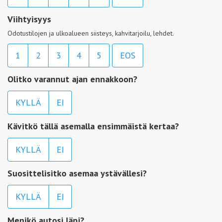
Viihtyisyys
Odotustilojen ja ulkoalueen siisteys, kahvitarjoilu, lehdet.
1
2
3
4
5
EOS
Olitko varannut ajan ennakkoon?
KYLLÄ
EI
Kävitkö tällä asemalla ensimmäistä kertaa?
KYLLÄ
EI
Suosittelisitko asemaa ystävällesi?
KYLLÄ
EI
Menikö autosi läpi?