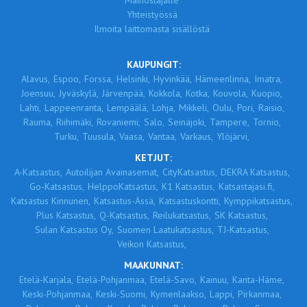
Mainostajalle
Yhteistyössä
Ilmoita laittomasta sisällöstä
KAUPUNGIT:
Alavus,
Espoo,
Forssa,
Helsinki,
Hyvinkää,
Hämeenlinna,
Imatra,
Joensuu,
Jyväskylä,
Järvenpää,
Kokkola,
Kotka,
Kouvola,
Kuopio,
Lahti,
Lappeenranta,
Lempäälä,
Lohja,
Mikkeli,
Oulu,
Pori,
Raisio,
Rauma,
Riihimäki,
Rovaniemi,
Salo,
Seinäjoki,
Tampere,
Tornio,
Turku,
Tuusula,
Vaasa,
Vantaa,
Varkaus,
Ylöjärvi,
KETJUT:
A-Katsastus,
Autoilijan Avainasemat,
CityKatsastus,
DEKRA Katsastus,
Go-Katsastus,
HelppoKatsastus,
K1 Katsastus,
Katsastajasi.fi,
Katsastus Kinnunen,
Katsastus-Ässä,
Katsastuskontti,
Kymppikatsastus,
Plus Katsastus,
Q-Katsastus,
Reilukatsastus,
SK Katsastus,
Sulan Katsastus Oy,
Suomen Laatukatsastus,
TJ-Katsastus,
Veikon Katsastus,
MAAKUNNAT:
Etelä-Karjala,
Etelä-Pohjanmaa,
Etelä-Savo,
Kainuu,
Kanta-Häme,
Keski-Pohjanmaa,
Keski-Suomi,
Kymenlaakso,
Lappi,
Pirkanmaa,