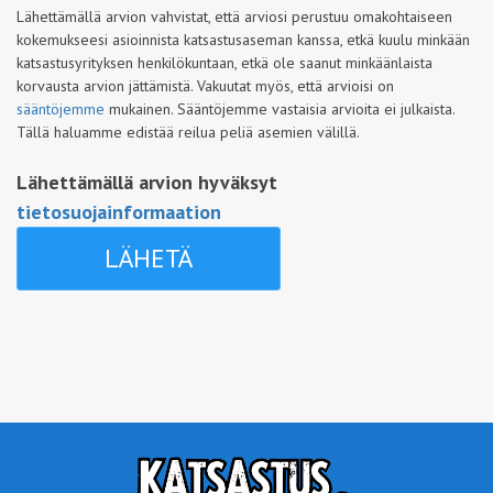
Lähettämällä arvion vahvistat, että arviosi perustuu omakohtaiseen
kokemukseesi asioinnista katsastusaseman kanssa, etkä kuulu minkään
katsastusyrityksen henkilökuntaan, etkä ole saanut minkäänlaista
korvausta arvion jättämistä. Vakuutat myös, että arvioisi on
sääntöjemme
mukainen. Sääntöjemme vastaisia arvioita ei julkaista.
Tällä haluamme edistää reilua peliä asemien välillä.
Lähettämällä arvion hyväksyt
tietosuojainformaation