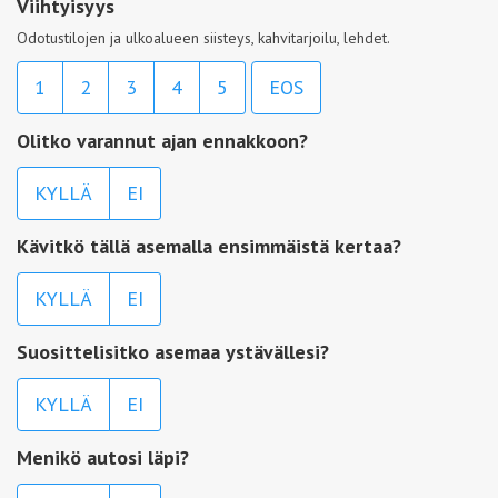
Viihtyisyys
Odotustilojen ja ulkoalueen siisteys, kahvitarjoilu, lehdet.
1
2
3
4
5
EOS
Olitko varannut ajan ennakkoon?
KYLLÄ
EI
Kävitkö tällä asemalla ensimmäistä kertaa?
KYLLÄ
EI
Suosittelisitko asemaa ystävällesi?
KYLLÄ
EI
Menikö autosi läpi?