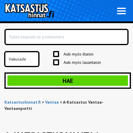
Toggl
naviga
Auki myös iltaisin
Auki myös lauantaisin
HAE
Katsastushinnat.fi
>
Vantaa
>
A-Katsastus Vantaa-
Vantaanportti