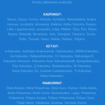
Ilmoita laittomasta sisällöstä
KAUPUNGIT:
Alavus,
Espoo,
Forssa,
Helsinki,
Hyvinkää,
Hämeenlinna,
Imatra,
Joensuu,
Jyväskylä,
Järvenpää,
Kokkola,
Kotka,
Kouvola,
Kuopio,
Lahti,
Lappeenranta,
Lempäälä,
Lohja,
Mikkeli,
Oulu,
Pori,
Raisio,
Rauma,
Riihimäki,
Rovaniemi,
Salo,
Seinäjoki,
Tampere,
Tornio,
Turku,
Tuusula,
Vaasa,
Vantaa,
Varkaus,
Ylöjärvi,
KETJUT:
A-Katsastus,
Autoilijan Avainasemat,
CityKatsastus,
DEKRA Katsastus,
Go-Katsastus,
HelppoKatsastus,
K1 Katsastus,
Katsastajasi.fi,
Katsastus Kinnunen,
Katsastus-Ässä,
Katsastuskontti,
Kymppikatsastus,
Plus Katsastus,
Q-Katsastus,
Reilukatsastus,
SK Katsastus,
Sulan Katsastus Oy,
Suomen Laatukatsastus,
TJ-Katsastus,
Veikon Katsastus,
MAAKUNNAT:
Etelä-Karjala,
Etelä-Pohjanmaa,
Etelä-Savo,
Kainuu,
Kanta-Häme,
Keski-Pohjanmaa,
Keski-Suomi,
Kymenlaakso,
Lappi,
Pirkanmaa,
Pohjanmaa,
Pohjois-Karjala,
Pohjois-Pohjanmaa,
Pohjois-Savo,
Päijät-Häme,
Satakunta,
Uusimaa,
Varsinais-Suomi,