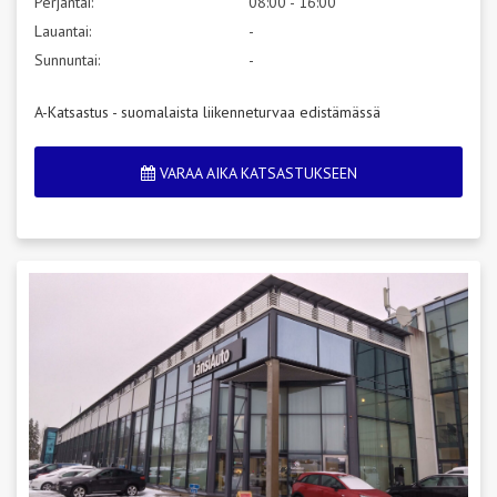
Perjantai:
08:00 - 16:00
Lauantai:
-
Sunnuntai:
-
A-Katsastus - suomalaista liikenneturvaa edistämässä
VARAA AIKA KATSASTUKSEEN