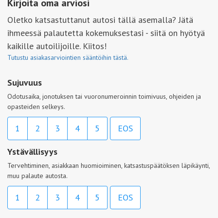
Kirjoita oma arviosi
Oletko katsastuttanut autosi tällä asemalla? Jätä
ihmeessä palautetta kokemuksestasi - siitä on hyötyä
kaikille autoilijoille. Kiitos!
Tutustu asiakasarviointien sääntöihin tästä.
Sujuvuus
Odotusaika, jonotuksen tai vuoronumeroinnin toimivuus, ohjeiden ja
opasteiden selkeys.
1
2
3
4
5
EOS
Ystävällisyys
Tervehtiminen, asiakkaan huomioiminen, katsastuspäätöksen läpikäynti,
muu palaute autosta.
1
2
3
4
5
EOS