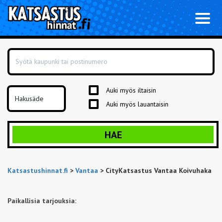
Toggl
naviga
Auki myös iltaisin
Auki myös lauantaisin
HAE
Katsastushinnat.fi
>
Vantaa
>
CityKatsastus Vantaa Koivuhaka
Paikallisia tarjouksia: