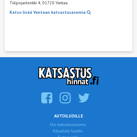
Tiilipojanlenkki 4, 01720 Vantaa
Katso lisää Vantaan katsastusasemia
AUTOILIJOILLE
Etsi katsastusasema
Kilpailuta huolto