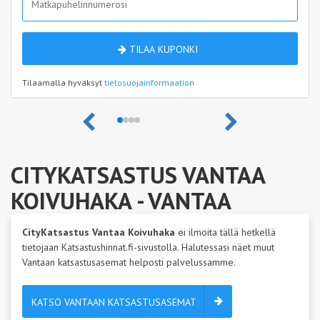
TILAA KUPONKI
Tilaamalla hyväksyt
tietosuojainformaation
CITYKATSASTUS VANTAA
KOIVUHAKA
- VANTAA
CityKatsastus Vantaa Koivuhaka
ei ilmoita tällä hetkellä
tietojaan Katsastushinnat.fi-sivustolla. Halutessasi näet muut
Vantaan katsastusasemat helposti palvelussamme.
KATSO VANTAAN KATSASTUSASEMAT