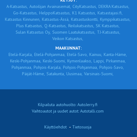
KETJUT:
A-Katsastus,
Autoilijan Avainasemat,
CityKatsastus,
DEKRA Katsastus,
Go-Katsastus,
HelppoKatsastus,
K1 Katsastus,
Katsastajasi.fi,
Katsastus Kinnunen,
Katsastus-Ässä,
Katsastuskontti,
Kymppikatsastus,
Plus Katsastus,
Q-Katsastus,
Reilukatsastus,
SK Katsastus,
Sulan Katsastus Oy,
Suomen Laatukatsastus,
TJ-Katsastus,
Veikon Katsastus,
MAAKUNNAT:
Etelä-Karjala,
Etelä-Pohjanmaa,
Etelä-Savo,
Kainuu,
Kanta-Häme,
Keski-Pohjanmaa,
Keski-Suomi,
Kymenlaakso,
Lappi,
Pirkanmaa,
Pohjanmaa,
Pohjois-Karjala,
Pohjois-Pohjanmaa,
Pohjois-Savo,
Päijät-Häme,
Satakunta,
Uusimaa,
Varsinais-Suomi,
Kilpailuta autohuolto: AutoJerry.fi
Vaihtoautot ja uudet autot: Autotalli.com
Käyttöehdot
-
Tietosuoja