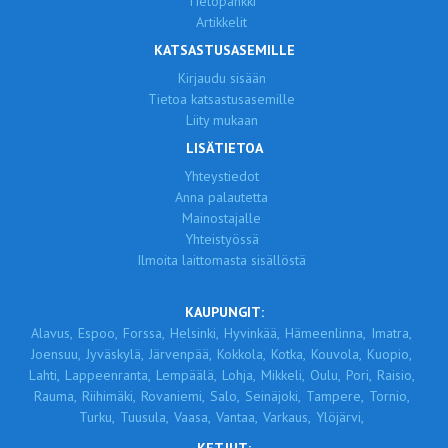
Tietopankki
Artikkelit
KATSASTUSASEMILLE
Kirjaudu sisään
Tietoa katsastusasemille
Liity mukaan
LISÄTIETOA
Yhteystiedot
Anna palautetta
Mainostajalle
Yhteistyössä
Ilmoita laittomasta sisällöstä
KAUPUNGIT:
Alavus,
Espoo,
Forssa,
Helsinki,
Hyvinkää,
Hämeenlinna,
Imatra,
Joensuu,
Jyväskylä,
Järvenpää,
Kokkola,
Kotka,
Kouvola,
Kuopio,
Lahti,
Lappeenranta,
Lempäälä,
Lohja,
Mikkeli,
Oulu,
Pori,
Raisio,
Rauma,
Riihimäki,
Rovaniemi,
Salo,
Seinäjoki,
Tampere,
Tornio,
Turku,
Tuusula,
Vaasa,
Vantaa,
Varkaus,
Ylöjärvi,