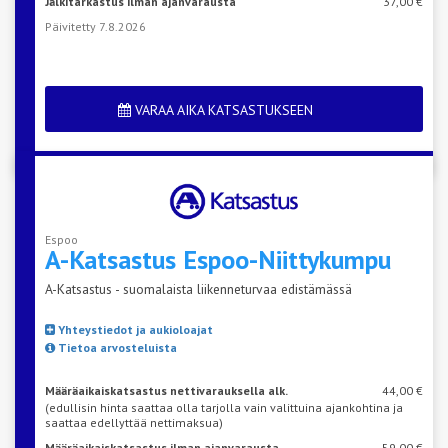
Jälkitarkastus ilman ajanvarausta
37,00 €
Päivitetty 7.8.2026
VARAA AIKA KATSASTUKSEEN
Espoo
A-Katsastus
Espoo-Niittykumpu
A-Katsastus - suomalaista liikenneturvaa edistämässä
Yhteystiedot ja aukioloajat
Tietoa arvosteluista
Määräaikaiskatsastus nettivarauksella alk.
44,00 €
(edullisin hinta saattaa olla tarjolla vain valittuina ajankohtina ja
saattaa edellyttää nettimaksua)
Määräaikaiskatsastus ilman ajanvarausta
59,00 €