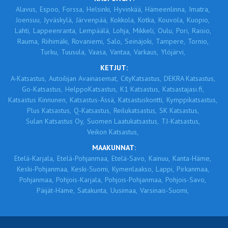
Alavus,
Espoo,
Forssa,
Helsinki,
Hyvinkää,
Hämeenlinna,
Imatra,
Joensuu,
Jyväskylä,
Järvenpää,
Kokkola,
Kotka,
Kouvola,
Kuopio,
Lahti,
Lappeenranta,
Lempäälä,
Lohja,
Mikkeli,
Oulu,
Pori,
Raisio,
Rauma,
Riihimäki,
Rovaniemi,
Salo,
Seinäjoki,
Tampere,
Tornio,
Turku,
Tuusula,
Vaasa,
Vantaa,
Varkaus,
Ylöjärvi,
KETJUT:
A-Katsastus,
Autoilijan Avainasemat,
CityKatsastus,
DEKRA Katsastus,
Go-Katsastus,
HelppoKatsastus,
K1 Katsastus,
Katsastajasi.fi,
Katsastus Kinnunen,
Katsastus-Ässä,
Katsastuskontti,
Kymppikatsastus,
Plus Katsastus,
Q-Katsastus,
Reilukatsastus,
SK Katsastus,
Sulan Katsastus Oy,
Suomen Laatukatsastus,
TJ-Katsastus,
Veikon Katsastus,
MAAKUNNAT:
Etelä-Karjala,
Etelä-Pohjanmaa,
Etelä-Savo,
Kainuu,
Kanta-Häme,
Keski-Pohjanmaa,
Keski-Suomi,
Kymenlaakso,
Lappi,
Pirkanmaa,
Pohjanmaa,
Pohjois-Karjala,
Pohjois-Pohjanmaa,
Pohjois-Savo,
Päijät-Häme,
Satakunta,
Uusimaa,
Varsinais-Suomi,