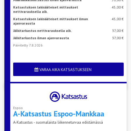
Katsastuksen lakisääteiset mittaukset
45,00 €
nettivarauksella alk.
Katsastuksen lakisääteiset mittaukset ilman
45,00 €
ajanvarausta
Jälkitarkastus nettivarauksella alk.
37,00 €
Jälkitarkastus ilman ajanvarausta
37,00 €
Päivitetty 7.8.2026
VARAA AIKA KATSASTUKSEEN
Espoo
A-Katsastus
Espoo-Mankkaa
A-Katsastus - suomalaista liikenneturvaa edistämässä