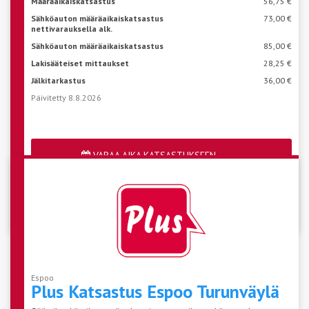
Määräaikaiskatsastus
56,75 €
Sähköauton määräaikaiskatsastus
73,00 €
nettivarauksella alk.
Sähköauton määräaikaiskatsastus
85,00 €
Lakisääteiset mittaukset
28,25 €
Jälkitarkastus
36,00 €
Päivitetty 8.8.2026
VARAA AIKA KATSASTUKSEEN
Katso aseman vapaat ajat
Espoo
Plus Katsastus Espoo
Turunväylä