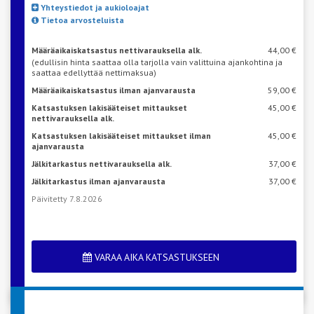
Yhteystiedot ja aukioloajat
Tietoa arvosteluista
Määräaikaiskatsastus nettivarauksella alk.
44,00 €
(edullisin hinta saattaa olla tarjolla vain valittuina ajankohtina ja
saattaa edellyttää nettimaksua)
Määräaikaiskatsastus ilman ajanvarausta
59,00 €
Katsastuksen lakisääteiset mittaukset
45,00 €
nettivarauksella alk.
Katsastuksen lakisääteiset mittaukset ilman
45,00 €
ajanvarausta
Jälkitarkastus nettivarauksella alk.
37,00 €
Jälkitarkastus ilman ajanvarausta
37,00 €
Päivitetty 7.8.2026
VARAA AIKA KATSASTUKSEEN