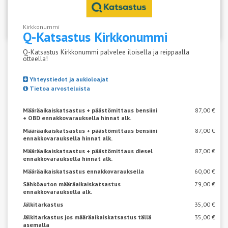
Katso aseman vapaat ajat
Kirkkonummi
Q-Katsastus
Kirkkonummi
Q-Katsastus Kirkkonummi palvelee iloisella ja reippaalla
otteella!
Yhteystiedot ja aukioloajat
Tietoa arvosteluista
Määräaikaiskatsastus + päästömittaus bensiini
87,00 €
+ OBD ennakkovarauksella hinnat alk.
Määräaikaiskatsastus + päästömittaus bensiini
87,00 €
ennakkovarauksella hinnat alk.
Määräaikaiskatsastus + päästömittaus diesel
87,00 €
ennakkovarauksella hinnat alk.
Määräaikaiskatsastus ennakkovarauksella
60,00 €
Sähköauton määräaikaiskatsastus
79,00 €
ennakkovarauksella alk.
Jälkitarkastus
35,00 €
Jälkitarkastus jos määräaikaiskatsastus tällä
35,00 €
asemalla