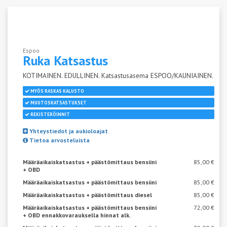
Espoo
Ruka
Katsastus
KOTIMAINEN. EDULLINEN. Katsastusasema ESPOO/KAUNIAINEN.
MYÖS RASKAS KALUSTO
MUUTOSKATSASTUKSET
REKISTERÖINNIT
Yhteystiedot ja aukioloajat
Tietoa arvosteluista
Määräaikaiskatsastus + päästömittaus bensiini
85,00 €
+ OBD
Määräaikaiskatsastus + päästömittaus bensiini
85,00 €
Määräaikaiskatsastus + päästömittaus diesel
85,00 €
Määräaikaiskatsastus + päästömittaus bensiini
72,00 €
+ OBD ennakkovarauksella hinnat alk.