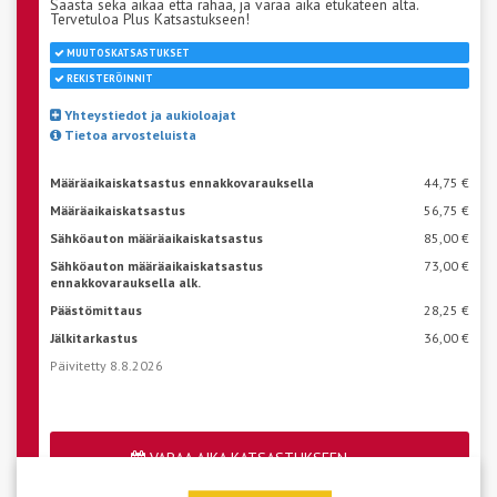
Säästä sekä aikaa että rahaa, ja varaa aika etukäteen alta.
Tervetuloa Plus Katsastukseen!
MUUTOSKATSASTUKSET
REKISTERÖINNIT
Yhteystiedot ja aukioloajat
Tietoa arvosteluista
Määräaikaiskatsastus ennakkovarauksella
44,75 €
Määräaikaiskatsastus
56,75 €
Sähköauton määräaikaiskatsastus
85,00 €
Sähköauton määräaikaiskatsastus
73,00 €
ennakkovarauksella alk.
Päästömittaus
28,25 €
Jälkitarkastus
36,00 €
Päivitetty 8.8.2026
VARAA AIKA KATSASTUKSEEN