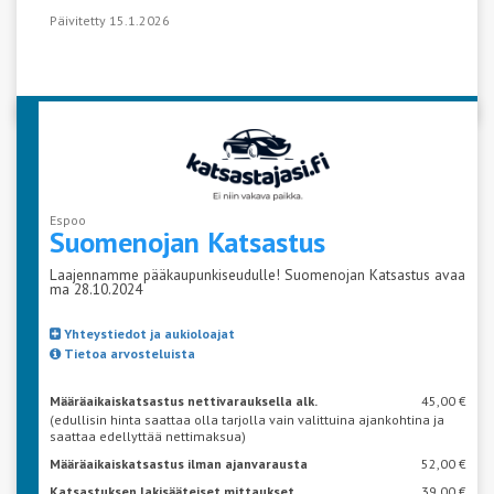
Päivitetty 15.1.2026
Espoo
Suomenojan
Katsastus
Laajennamme pääkaupunkiseudulle! Suomenojan Katsastus avaa
ma 28.10.2024
Yhteystiedot ja aukioloajat
Tietoa arvosteluista
Määräaikaiskatsastus nettivarauksella alk.
45,00 €
(edullisin hinta saattaa olla tarjolla vain valittuina ajankohtina ja
saattaa edellyttää nettimaksua)
Määräaikaiskatsastus ilman ajanvarausta
52,00 €
Katsastuksen lakisääteiset mittaukset
39,00 €