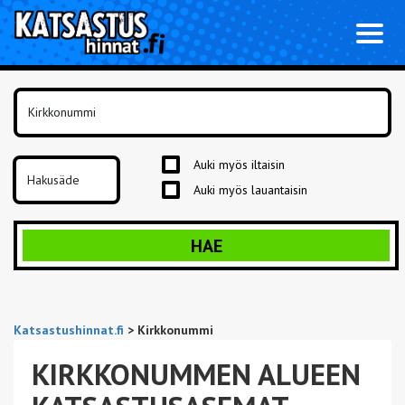
Toggl
naviga
Auki myös iltaisin
Auki myös lauantaisin
HAE
Katsastushinnat.fi
>
Kirkkonummi
KIRKKONUMMEN ALUEEN