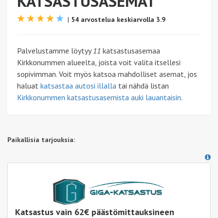
KATSASTUSASEMAT
|
54 arvostelua keskiarvolla 3.9
Palvelustamme löytyy
11
katsastusasemaa
Kirkkonummen alueelta, joista voit valita itsellesi
sopivimman. Voit myös katsoa mahdolliset asemat, jos
haluat
katsastaa autosi illalla
tai nähdä listan
Kirkkonummen katsastusasemista auki lauantaisin
.
Paikallisia tarjouksia:
Katsastus vain 62€ päästömittauksineen