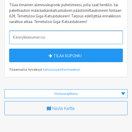
Tilaa ilmainen alennuskuponki puhelimeesi, jolla saat henkilö- tai
pakettiauton määräaikaiskatsastuksen päästömittauksineen hintaan
62€. Tervetuloa Giga-Katsastukseen! Tarjous edellyttää ennakkoon
varattua aikaa. Tervetuloa Giga-Katsastukseen!
TILAA KUPONKI
Tilaamalla hyväksyt
tietosuojainformaation
Oletuslajittelu
Näytä Kartta