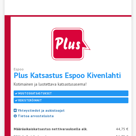
Espoo
Plus Katsastus Espoo
Kivenlahti
Kotimainen ja luotettava katsastusasema!
MUUTOSKATSASTUKSET
REKISTERÖINNIT
Yhteystiedot ja aukioloajat
Tietoa arvosteluista
Määräaikaiskatsastus nettivarauksella alk.
44,75 €