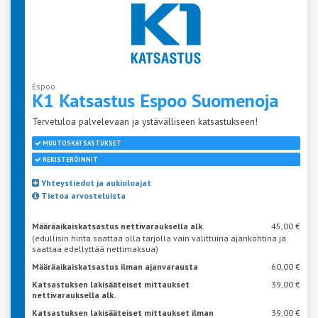
Espoo
K1 Katsastus Espoo
Suomenoja
Tervetuloa palvelevaan ja ystävälliseen katsastukseen!
MUUTOSKATSASTUKSET
REKISTERÖINNIT
Yhteystiedot ja aukioloajat
Tietoa arvosteluista
Määräaikaiskatsastus nettivarauksella alk.
45,00 €
(edullisin hinta saattaa olla tarjolla vain valittuina ajankohtina ja
saattaa edellyttää nettimaksua)
Määräaikaiskatsastus ilman ajanvarausta
60,00 €
Katsastuksen lakisääteiset mittaukset
39,00 €
nettivarauksella alk.
Katsastuksen lakisääteiset mittaukset ilman
39,00 €