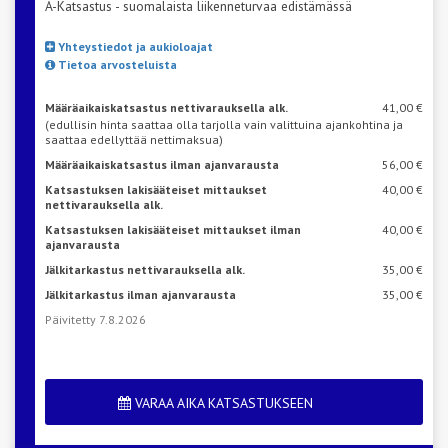
A-Katsastus - suomalaista liikenneturvaa edistämässä
Yhteystiedot ja aukioloajat
Tietoa arvosteluista
Määräaikaiskatsastus nettivarauksella alk.
41,00 €
(edullisin hinta saattaa olla tarjolla vain valittuina ajankohtina ja
saattaa edellyttää nettimaksua)
Määräaikaiskatsastus ilman ajanvarausta
56,00 €
Katsastuksen lakisääteiset mittaukset
40,00 €
nettivarauksella alk.
Katsastuksen lakisääteiset mittaukset ilman
40,00 €
ajanvarausta
Jälkitarkastus nettivarauksella alk.
35,00 €
Jälkitarkastus ilman ajanvarausta
35,00 €
Päivitetty 7.8.2026
VARAA AIKA KATSASTUKSEEN